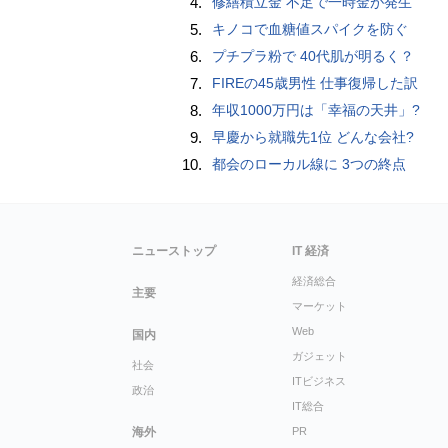
4.
修繕積立金 不足で一時金が発生
5.
キノコで血糖値スパイクを防ぐ
6.
プチプラ粉で 40代肌が明るく？
7.
FIREの45歳男性 仕事復帰した訳
8.
年収1000万円は「幸福の天井」?
9.
早慶から就職先1位 どんな会社?
10.
都会のローカル線に 3つの終点
ニューストップ
IT 経済
経済総合
主要
マーケット
Web
国内
ガジェット
社会
ITビジネス
政治
IT総合
海外
PR