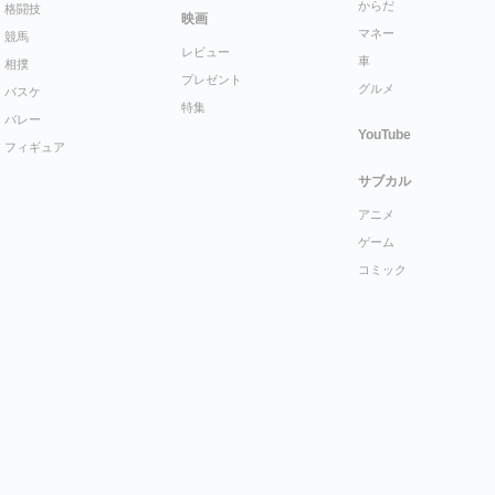
からだ
格闘技
映画
マネー
競馬
レビュー
車
相撲
プレゼント
グルメ
バスケ
特集
バレー
YouTube
フィギュア
サブカル
アニメ
ゲーム
コミック