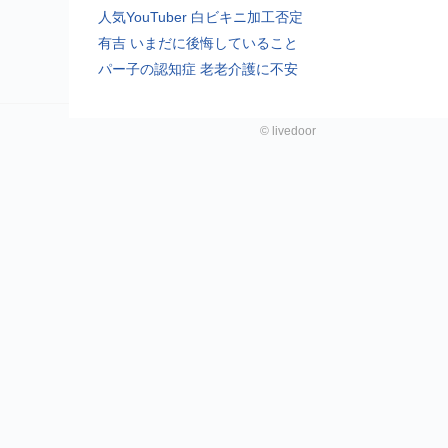
人気YouTuber 白ビキニ加工否定
有吉 いまだに後悔していること
パー子の認知症 老老介護に不安
©
livedoor