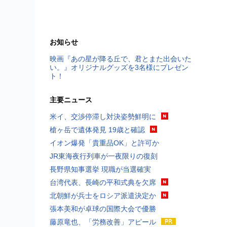
お知らせ
映画『あの星が降る丘で、君とまた出会いた
い。』オリジナルグッズを3名様にプレゼン
ト！
主要ニュース
米イ、交渉停滞し対決姿勢鮮明に
槍ヶ岳で遺体発見 19歳と確認
イオン爆発「貴重品OK」と許可か
JR東海夜行列車が一夜限りの復刻
長野県知事選挙 現職が当選確実
台湾代表、長崎の平和式典を欠席
北朝鮮が兵士をロシア派遣決定か
張本美和が卓球の国際大会で優勝
藤原竜也、「労務改善」アピール