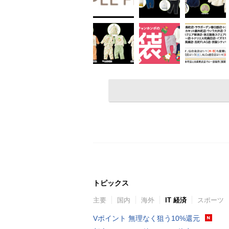
トピックス
主要
国内
海外
IT 経済
スポーツ
Vポイント 無理なく狙う10%還元