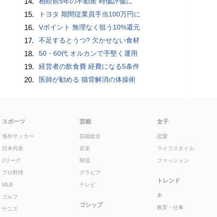
14.
相続前5年の不動産 時価評価に
15.
トヨタ 期間従業員手当100万円に
16.
Vポイント 無理なく狙う10%還元
17.
不足するとうつ? 欠かせない食材
18.
50・60代 オルカンで手堅く運用
19.
経営者の飲食費 経費になる5条件
20.
医師が勧める 猫背解消の体操術
スポーツ
芸能
女子
海外サッカー
芸能総合
恋愛
日本代表
音楽
ライフスタイル
Jリーグ
韓流
ファッション
プロ野球
グラビア
トレンド
MLB
テレビ
本
ゴルフ
ゴシップ
教育・仕事
テニス