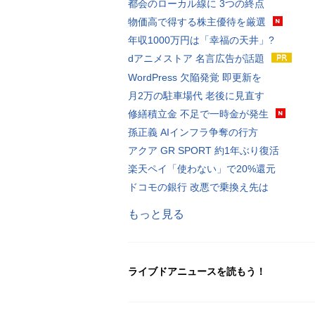
都会のローカル線に 3つの終点
物価高で得する株主優待を厳選
年収1000万円は「幸福の天井」?
dアニメストア 名言広告が話題
WordPress 欠陥発覚 即更新を
月2万の駐車場代 老後に見直す
修繕積立金 不足で一時金が発生
孫正義 AIインフラ争奪の行方
アクア GR SPORT 約1年ぶり復活
楽天ペイ「使わない」で20%還元
ドコモの銀行 改悪で乗換え先は
もっと見る
ライブドアニュースを読もう！