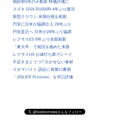
相続前5年の不動産 時価評価に
スズキ GSX-R1000R 4年ぶり復活
新型クラウン 米国仕様を刷新
円安に日米が協調介入 28年ぶり
円安是正へ 日米が28年ぶり協調
レクサスES 8年ぶり全面刷新
「東大卒」で就活を舐めた末路
レクサスUX お値打ち新グレード
不足するとうつ? 欠かせない食材
スキマバイト 訴訟に発展の裏側
「JISLIFE Pro1mini」を辛口評価