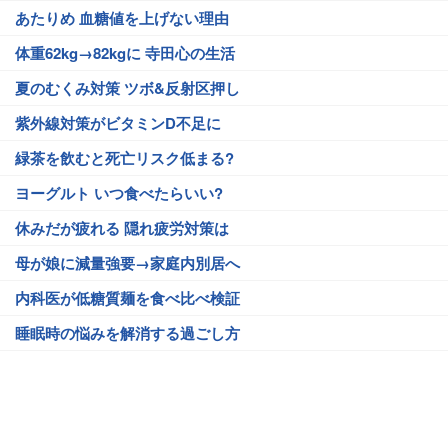
あたりめ 血糖値を上げない理由
体重62kg→82kgに 寺田心の生活
夏のむくみ対策 ツボ&反射区押し
紫外線対策がビタミンD不足に
緑茶を飲むと死亡リスク低まる?
ヨーグルト いつ食べたらいい?
休みだが疲れる 隠れ疲労対策は
母が娘に減量強要→家庭内別居へ
内科医が低糖質麺を食べ比べ検証
睡眠時の悩みを解消する過ごし方