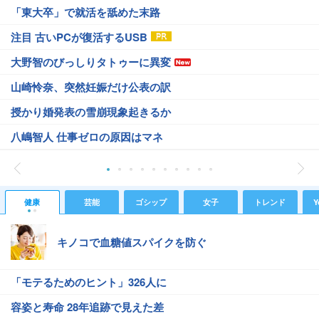
「東大卒」で就活を舐めた末路
注目 古いPCが復活するUSB
大野智のびっしりタトゥーに異変
山崎怜奈、突然妊娠だけ公表の訳
授かり婚発表の雪崩現象起きるか
八嶋智人 仕事ゼロの原因はマネ
健康
芸能
ゴシップ
女子
トレンド
Y
キノコで血糖値スパイクを防ぐ
「モテるためのヒント」326人に
容姿と寿命 28年追跡で見えた差