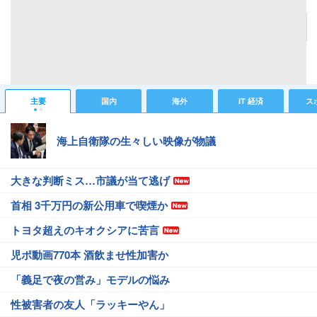
記事へ戻る
#芸能ニュース
#音楽ニュース
主要
国内
海外
IT 経済
ス
海上自衛隊の生々しい映像が物議
大きな判断ミス…市議が当て逃げ
首相 3千万円の新公用車で喫煙か
トヨタ超えのキオクシアに苦言
児ポ動画770本 酒飲ませ性加害か
「義足で夜の営み」モデルの悩み
性被害者の友人「ラッキーやん」