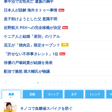
車中泊で女性死亡 遺族の胸中
日本人が誤解 海外タトゥー事情
息子助けようとした父 意識不明
佐野航大 PSVへの完全移籍が決定
ケニア人と結婚「差別」のリアル
花王が「焼肉店」限定オープン？
「許せない不祥事タレント」1位
俳優の戸塚純貴が結婚を発表
配信で激怒 堀大輔氏が物議
健康
芸能
ゴシップ
女子
トレンド
Y
キノコで血糖値スパイクを防ぐ