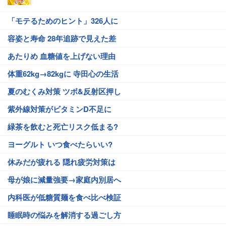
「モテるためのヒント」326人に
容姿と寿命 28年追跡で見えた差
あたりめ 血糖値を上げない理由
体重62kg→82kgに 寺田心の生活
夏のむくみ対策 ツボ&反射区押し
紫外線対策がビタミンD不足に
緑茶を飲むと死亡リスク低まる?
ヨーグルト いつ食べたらいい?
休みだが疲れる 隠れ疲労対策は
母が娘に減量強要→家庭内別居へ
内科医が低糖質麺を食べ比べ検証
睡眠時の悩みを解消する過ごし方