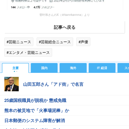
菅叶和さんのX（＠kannkannna）より
記事へ戻る
#芸能ニュース
#芸能総合ニュース
#声優
#エンタメ・芸能ニュース
主要
国内
海外
IT 経済
ス
山田五郎さん「アド街」で名言
25歳国税職員が脱税か 懲戒免職
熊本の被災地で「火事場泥棒」か
日本郵便のシステム障害が解消