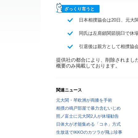
ざっくり言うと
日本相撲協会は20日、元大
同氏は左肩鎖関節脱臼で休
引退後は親方として相撲協
提供社の都合により、削除されまし
概要のみ掲載しております。
関連ニュース
元大関・琴欧洲が両膝を手術
相撲の鳴戸部屋で暴力含むいじめ
照ノ富士に元大関2人が休場勧告
日体大が才能集める「コネ」方式
生放送でIKKOのカツラが飛ぶ珍事