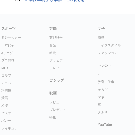
スポーツ
芸能
女子
海外サッカー
芸能総合
恋愛
日本代表
音楽
ライフスタイル
Jリーグ
韓流
ファッション
プロ野球
グラビア
トレンド
MLB
テレビ
本
ゴルフ
ゴシップ
教育・仕事
テニス
からだ
格闘技
映画
マネー
競馬
レビュー
車
相撲
プレゼント
グルメ
バスケ
特集
バレー
YouTube
フィギュア