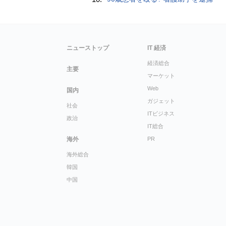
ニューストップ
IT 経済
経済総合
主要
マーケット
Web
国内
ガジェット
社会
ITビジネス
政治
IT総合
海外
PR
海外総合
韓国
中国