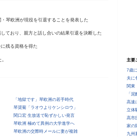
関・琴欧洲が現役を引退することを発表した
場しており、親方と話し合いの結果引退を決断した
会に残る資格を得た
た。
主要
7歳
夫に
関東
「泥
「地獄です」琴欧洲の若手時代
高速
琴奨菊「ラオウよりケンシロウ」
立体
関口宏 生放送で恥ずかしい発言
高市
琴欧洲 極めて異例の大学進学へ
家の
琴欧洲の交際時メールに妻が複雑
九州