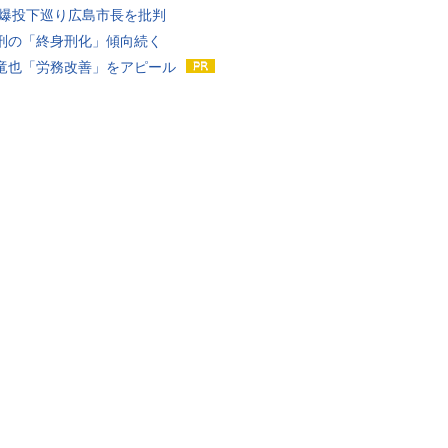
原爆投下巡り広島市長を批判
刑の「終身刑化」傾向続く
竜也「労務改善」をアピール