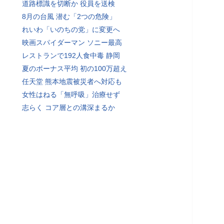
道路標識を切断か 役員を送検
8月の台風 潜む「2つの危険」
れいわ「いのちの党」に変更へ
映画スパイダーマン ソニー最高
レストランで192人食中毒 静岡
夏のボーナス平均 初の100万超え
任天堂 熊本地震被災者へ対応も
女性はねる「無呼吸」治療せず
志らく コア層との溝深まるか