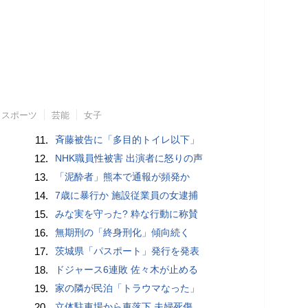
スポーツ
芸能
女子
11.
斉藤被告に「多目的トイレ以下」
12.
NHK職員性被害 出演者に怒りの声
13.
「泥酔者」熊本で通報が頻発か
14.
7歳に暴行か 施設従業員の女逮捕
15.
みな実を守った? 粋な行動に称賛
16.
無期刑の「終身刑化」傾向続く
17.
茨城県「パスポート」発行を発表
18.
ドジャース6連敗 佐々木が止める
19.
家の隣が民泊「トラウマなった」
20.
立体駐車場から車落下 夫婦死傷