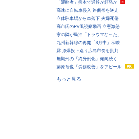
「泥酔者」熊本で通報が頻発か
高速に自転車侵入 路側帯を逆走
立体駐車場から車落下 夫婦死傷
高市氏のPV風視察動画 立憲激怒
家の隣が民泊「トラウマなった」
九州新幹線の再開「8月中」示唆
露 原爆投下巡り広島市長を批判
無期刑の「終身刑化」傾向続く
藤原竜也「労務改善」をアピール
もっと見る