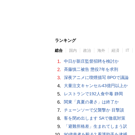
ランキング
総合
国内
政治
海外
経済
IT
1.
中日が新庄監督招聘を検討か
2.
斉藤慎二被告 懲役7年を求刑
3.
深夜アニメに喫煙描写 BPOで議論
4.
大量注文キャンセル43億円以上か
5.
レストランで192人食中毒 静岡
6.
関東「真夏の暑さ」は終了か
7.
チェーンソーで父襲撃か 目撃談
8.
客を閉め出します SAで徹底対策
9.
「避難所格差」生まれてしまう訳
10.
90歳患者を殴る? 看護助手を逮捕