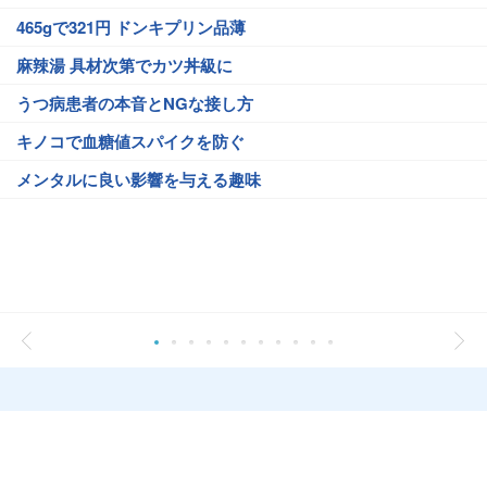
465gで321円 ドンキプリン品薄
麻辣湯 具材次第でカツ丼級に
うつ病患者の本音とNGな接し方
キノコで血糖値スパイクを防ぐ
メンタルに良い影響を与える趣味