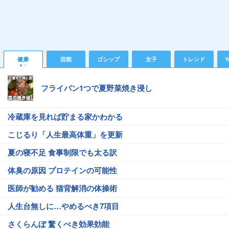
健康
芸能
ゴシップ
女子
トレンド
Y
フライパン1つで夏野菜焼き浸し
冷蔵庫を見れば貯まる家かわかる
こじるり「人生最高体重」を更新
夏の寝不足 食事制限でも太る訳
体臭の原因 プロテインの可能性
医師が勧める 猫背解消の体操術
人生台無しに…やめるべき7項目
さくらんぼ 驚くべき効果効能