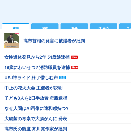
主要
国内
海外
IT 経済
ス
高市首相の発言に被爆者が批判
女性遺体発見から2年 54歳娘逮捕
19歳にわいせつ? 消防職員を逮捕
USJ神ライド 終了惜しむ声
中止の花火大会 主催者が説明
子ども3人を2日半放置 母親逮捕
なぜ人間はAI画像に違和感持つ?
大腸菌の毒素で大腸がんに 発表
高市氏の態度 芥川賞作家が批判