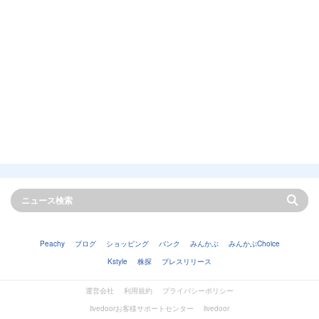
Peachy
ブログ
ショッピング
バンク
みんかぶ
みんかぶChoice
Kstyle
株探
プレスリリース
運営会社
利用規約
プライバシーポリシー
livedoorお客様サポートセンター
livedoor