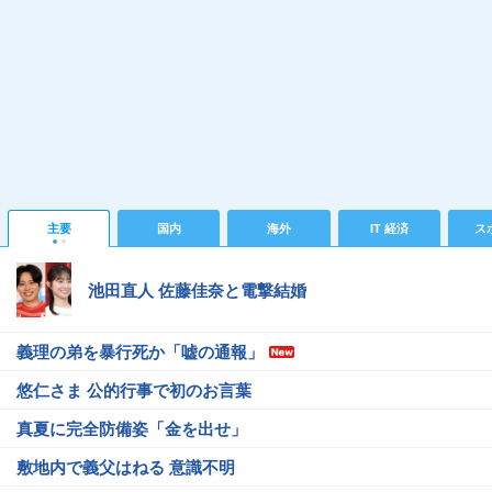
主要
国内
海外
IT 経済
ス
池田直人 佐藤佳奈と電撃結婚
義理の弟を暴行死か「嘘の通報」
悠仁さま 公的行事で初のお言葉
真夏に完全防備姿「金を出せ」
敷地内で義父はねる 意識不明