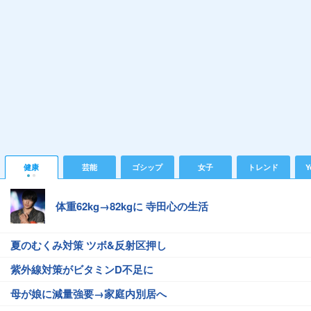
健康
芸能
ゴシップ
女子
トレンド
Y
体重62kg→82kgに 寺田心の生活
夏のむくみ対策 ツボ&反射区押し
紫外線対策がビタミンD不足に
母が娘に減量強要→家庭内別居へ