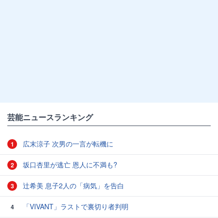
芸能ニュースランキング
広末涼子 次男の一言が転機に
1
坂口杏里が逃亡 恩人に不満も?
2
辻希美 息子2人の「病気」を告白
3
「VIVANT」ラストで裏切り者判明
4