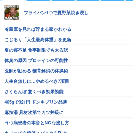
フライパン1つで夏野菜焼き浸し
冷蔵庫を見れば貯まる家かわかる
こじるり「人生最高体重」を更新
夏の寝不足 食事制限でも太る訳
体臭の原因 プロテインの可能性
医師が勧める 猫背解消の体操術
人生台無しに…やめるべき7項目
さくらんぼ 驚くべき効果効能
465gで321円 ドンキプリン品薄
麻辣湯 具材次第でカツ丼級に
うつ病患者の本音とNGな接し方