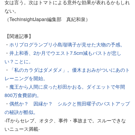
女は言う。次はトマトによる意外な効果が表れるかもしれ
ない。
（TechinsightJapan編集部 真紀和泉）
【関連記事】
・
ホリプログランプリ小島瑠璃子が見せた大物の予感。
・
井上和香、2か月でウエスト7.5cm減もバストが悲し
い？ことに。
・
「私のカラダはダメダメ」。優木まおみがついにあのト
レーニングを開始。
・
魔王から人間に戻った杉田かおる。ダイエットで年間
800万食費節約。
・
偶然か？ 因縁か？ シルクと熊田曜子のバストアップ
の秘訣が酷似。
-ITからセレブ、オタク、事件・事故まで。スルーできな
いニュース満載-