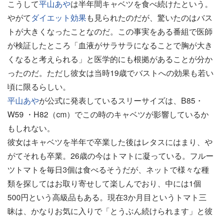
こうして
平山あや
は半年間キャベツを食べ続けたという。
やがて
ダイエット効果
も見られたのだが、驚いたのはバス
トが大きくなったことなのだ。この事実をある番組で医師
が検証したところ「血液がサラサラになることで胸が大き
くなると考えられる」と医学的にも根拠があることが分か
ったのだ。ただし彼女は当時19歳でバストへの効果も若い
頃に限るらしい。
平山あや
が公式に発表しているスリーサイズは、B85・
W59 ・H82（cm）でこの時のキャベツが影響しているか
もしれない。
彼女はキャベツを半年で卒業した後はレタスにはまり、や
がてそれも卒業。26歳の今はトマトに凝っている。フルー
ツトマトを毎日3個は食べるそうだが、ネットで様々な種
類を探してはお取り寄せして楽しんでおり、中には1個
500円という高級品もある。現在3か月目というトマト三
昧は、かなりお気に入りで「とうぶん続けられます」と彼