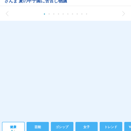
さんま 夏の甲子園に苦言し物議
健康
芸能
ゴシップ
女子
トレンド
Y