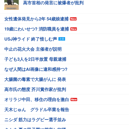
高市首相の発言に被爆者が批判
女性遺体発見から2年 54歳娘逮捕
19歳にわいせつ? 消防職員を逮捕
USJ神ライド 終了惜しむ声
中止の花火大会 主催者が説明
子ども3人を2日半放置 母親逮捕
なぜ人間はAI画像に違和感持つ?
大腸菌の毒素で大腸がんに 発表
高市氏の態度 芥川賞作家が批判
オリラジ中田、移住の理由を激白
天木じゅん グラドル卒業を報告
ニシダ 筋力はラグビー選手並み