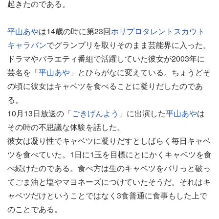
起きたのである。
平山あや
は14歳の時に第23回
ホリプロタレントスカウト
キャラバン
でグランプリを取りそのまま芸能界に入った。
ドラマやバラエティ番組で活躍していた彼女が2003年に
芸名を「
平山あや
」とひらがなに変えている。ちょうどそ
の頃に彼女はキャベツを食べることに凝りだしたのであ
る。
10月13日放送の「
ごきげんよう
」に出演した
平山あや
は
その時の不思議な体験を話した。
彼女は凝り性でキャベツに凝りだすとしばらく毎日キャベ
ツを食べていた。1日に1玉を目標にとにかくキャベツを食
べ続けたのである。食べ方は生のキャベツをバリっと破っ
てごま油と塩やマヨネーズにつけていたそうだ。それはキ
ャベツだけということではなく3食普通に食事もした上で
のことである。