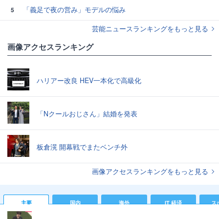
「義足で夜の営み」モデルの悩み
5
芸能ニュースランキングをもっと見る
画像アクセスランキング
ハリアー改良 HEV一本化で高級化
「Nクールおじさん」結婚を発表
板倉滉 開幕戦でまたベンチ外
画像アクセスランキングをもっと見る
主要
国内
海外
IT 経済
ス