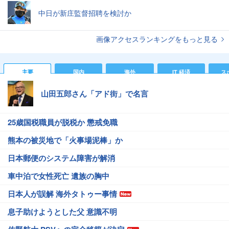
中日が新庄監督招聘を検討か
画像アクセスランキングをもっと見る
主要
国内
海外
IT 経済
ス
山田五郎さん「アド街」で名言
25歳国税職員が脱税か 懲戒免職
熊本の被災地で「火事場泥棒」か
日本郵便のシステム障害が解消
車中泊で女性死亡 遺族の胸中
日本人が誤解 海外タトゥー事情
息子助けようとした父 意識不明