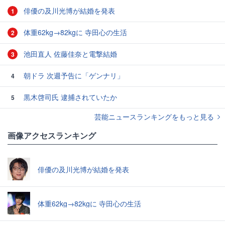
俳優の及川光博が結婚を発表
1
体重62kg→82kgに 寺田心の生活
2
池田直人 佐藤佳奈と電撃結婚
3
朝ドラ 次週予告に「ゲンナリ」
4
黒木啓司氏 逮捕されていたか
5
芸能ニュースランキングをもっと見る
画像アクセスランキング
俳優の及川光博が結婚を発表
体重62kg→82kgに 寺田心の生活