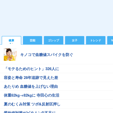
健康
芸能
ゴシップ
女子
トレンド
Y
キノコで血糖値スパイクを防ぐ
「モテるためのヒント」326人に
容姿と寿命 28年追跡で見えた差
あたりめ 血糖値を上げない理由
体重62kg→82kgに 寺田心の生活
夏のむくみ対策 ツボ&反射区押し
紫外線対策がビタミンD不足に