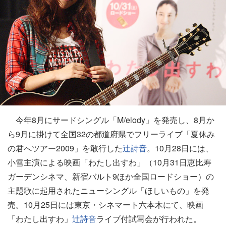
今年8月にサードシングル「M/elody」を発売し、8月か
ら9月に掛けて全国32の都道府県でフリーライブ「夏休み
の君へツアー2009」を敢行した
辻詩音
。10月28日には、
小雪主演による映画「わたし出すわ」（10月31日恵比寿
ガーデンシネマ、新宿バルト9ほか全国ロードショー）の
主題歌に起用されたニューシングル「ほしいもの」を発
売。10月25日には東京・シネマート六本木にて、映画
「わたし出すわ」
辻詩音
ライブ付試写会が行われた。