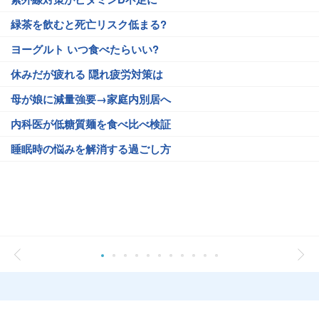
緑茶を飲むと死亡リスク低まる?
ヨーグルト いつ食べたらいい?
休みだが疲れる 隠れ疲労対策は
母が娘に減量強要→家庭内別居へ
内科医が低糖質麺を食べ比べ検証
睡眠時の悩みを解消する過ごし方