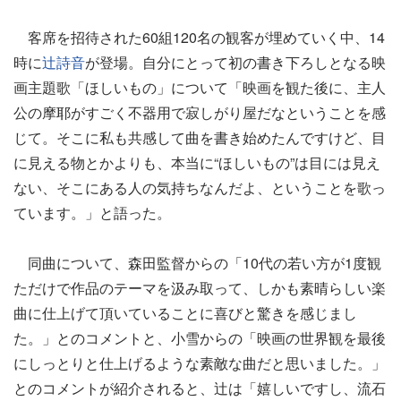
客席を招待された60組120名の観客が埋めていく中、14
時に
辻詩音
が登場。自分にとって初の書き下ろしとなる映
画主題歌「ほしいもの」について「映画を観た後に、主人
公の摩耶がすごく不器用で寂しがり屋だなということを感
じて。そこに私も共感して曲を書き始めたんですけど、目
に見える物とかよりも、本当に“ほしいもの”は目には見え
ない、そこにある人の気持ちなんだよ、ということを歌っ
ています。」と語った。
同曲について、森田監督からの「10代の若い方が1度観
ただけで作品のテーマを汲み取って、しかも素晴らしい楽
曲に仕上げて頂いていることに喜びと驚きを感じまし
た。」とのコメントと、小雪からの「映画の世界観を最後
にしっとりと仕上げるような素敵な曲だと思いました。」
とのコメントが紹介されると、辻は「嬉しいですし、流石