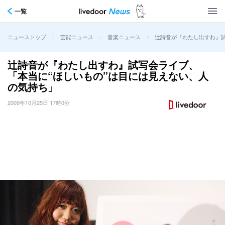
一覧
>
>
>
辻詩音が『わたし出すわ』試
ニューストップ
芸能ニュース
音楽ニュース
辻詩音が『わたし出すわ』試写会ライブ、
「本当に“ほしいもの”は目には見えない、人
の気持ち」
2009年10月25日 17時0分