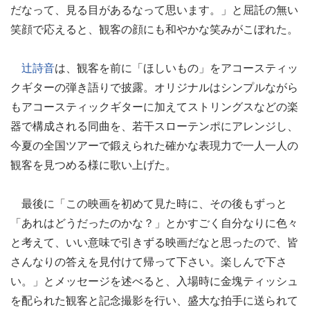
だなって、見る目があるなって思います。」と屈託の無い
笑顔で応えると、観客の顔にも和やかな笑みがこぼれた。
辻詩音
は、観客を前に「ほしいもの」をアコースティッ
クギターの弾き語りで披露。オリジナルはシンプルながら
もアコースティックギターに加えてストリングスなどの楽
器で構成される同曲を、若干スローテンポにアレンジし、
今夏の全国ツアーで鍛えられた確かな表現力で一人一人の
観客を見つめる様に歌い上げた。
最後に「この映画を初めて見た時に、その後もずっと
「あれはどうだったのかな？」とかすごく自分なりに色々
と考えて、いい意味で引きずる映画だなと思ったので、皆
さんなりの答えを見付けて帰って下さい。楽しんで下さ
い。」とメッセージを述べると、入場時に金塊ティッシュ
を配られた観客と記念撮影を行い、盛大な拍手に送られて