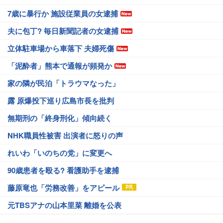
7歳に暴行か 施設従業員の女逮捕
夫に包丁? 毎日新聞記者の女逮捕
立体駐車場から車落下 夫婦死傷
「泥酔者」熊本で通報が頻発か
家の隣が民泊「トラウマなった」
露 原爆投下巡り広島市長を批判
無期刑の「終身刑化」傾向続く
NHK職員性被害 出演者に怒りの声
れいわ「いのちの党」に変更へ
90歳患者を殴る? 看護助手を逮捕
藤原竜也「労務改善」をアピール
元TBSアナの山本里菜 離婚を公表