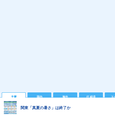
主要
国内
海外
IT 経済
ス
関東「真夏の暑さ」は終了か