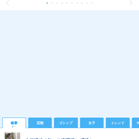
健康
芸能
ゴシップ
女子
トレンド
Y