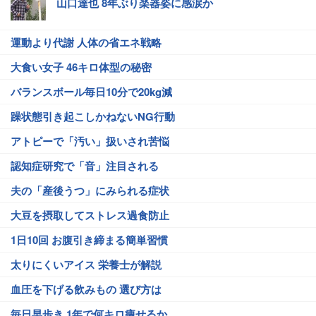
山口達也 8年ぶり楽器姿に感涙か
運動より代謝 人体の省エネ戦略
大食い女子 46キロ体型の秘密
バランスボール毎日10分で20kg減
躁状態引き起こしかねないNG行動
アトピーで「汚い」扱いされ苦悩
認知症研究で「音」注目される
夫の「産後うつ」にみられる症状
大豆を摂取してストレス過食防止
1日10回 お腹引き締まる簡単習慣
太りにくいアイス 栄養士が解説
血圧を下げる飲みもの 選び方は
毎日早歩き 1年で何キロ痩せるか