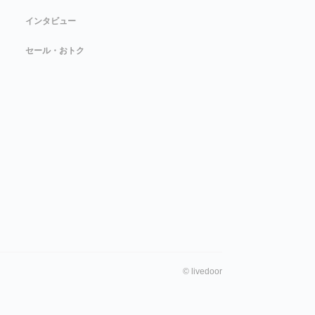
インタビュー
セール・おトク
©
livedoor