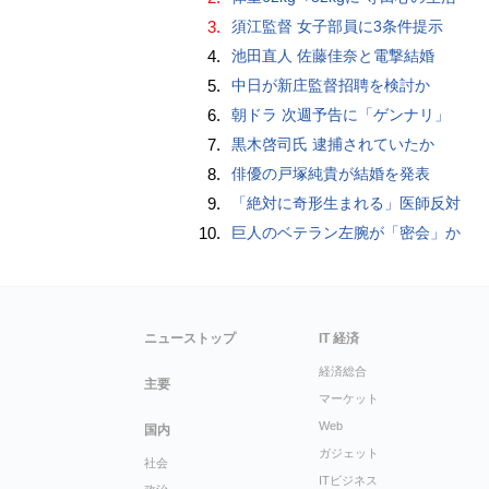
3.
須江監督 女子部員に3条件提示
4.
池田直人 佐藤佳奈と電撃結婚
5.
中日が新庄監督招聘を検討か
6.
朝ドラ 次週予告に「ゲンナリ」
7.
黒木啓司氏 逮捕されていたか
8.
俳優の戸塚純貴が結婚を発表
9.
「絶対に奇形生まれる」医師反対
10.
巨人のベテラン左腕が「密会」か
ニューストップ
IT 経済
経済総合
主要
マーケット
Web
国内
ガジェット
社会
ITビジネス