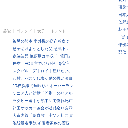
猛暑
日本
佐野
花王
芸能
ゴシップ
女子
トレンド
「許
被災の熊本 室外機の窃盗相次ぐ
俳優
息子助けようとした父 意識不明
配信
森脇健児 絶頂期は年収「1億円」
長友、FC東京で現役続行を宣言
スクバル「デトロイト戻りたい」
八村、バスケ代表活動の思い激白
JR横浜線で居眠りのオーバーラン
ケニア人と結婚「差別」のリアル
ラグビー選手が熱中症で倒れ死亡
韓国サッカー協会が疑惑巡り謝罪
大倉忠義「鳥貴族」実父と初共演
池袋暴走事故 加害者家族の苦悩