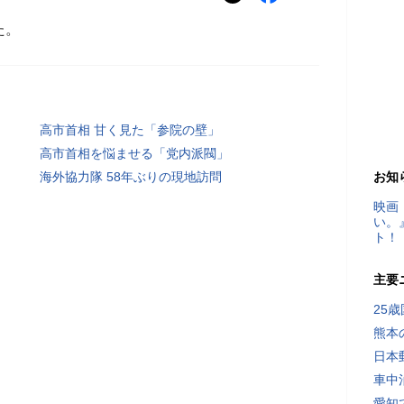
た。
高市首相 甘く見た「参院の壁」
高市首相を悩ませる「党内派閥」
海外協力隊 58年ぶりの現地訪問
お知
映画
い。
ト！
主要
25
熊本
日本
車中
愛知