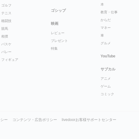
本
ゴルフ
ゴシップ
教育・仕事
テニス
からだ
格闘技
映画
マネー
競馬
レビュー
車
相撲
プレゼント
グルメ
バスケ
特集
バレー
YouTube
フィギュア
サブカル
アニメ
ゲーム
コミック
リシー
コンテンツ・広告ポリシー
livedoorお客様サポートセンター