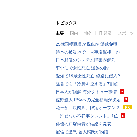
トピックス
主要
国内
海外
IT 経済
スポーツ
25歳国税職員が脱税か 懲戒免職
熊本の被災地で「火事場泥棒」か
日本郵便のシステム障害が解消
車中泊で女性死亡 遺族の胸中
愛知で19歳女性死亡 線路に侵入?
猛暑でも「冷房を控える」7割超
日本人が誤解 海外タトゥー事情
佐野航大 PSVへの完全移籍が決定
花王が「焼肉店」限定オープン？
「許せない不祥事タレント」1位
俳優の戸塚純貴が結婚を発表
配信で激怒 堀大輔氏が物議