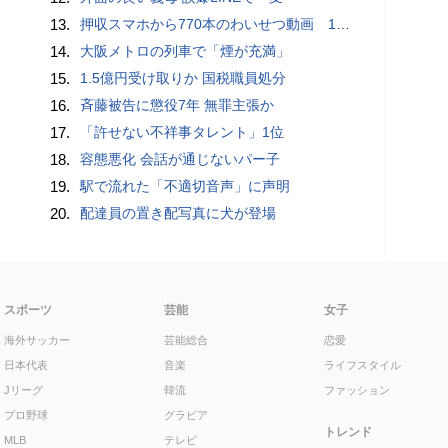
13.
押収スマホから770本のわいせつ動画 15歳少女に酒と薬飲ませ性的暴行か 54歳男を再逮捕 「薬もありますよ」とSNSで誘い出し
14.
大阪メトロの列車で「煙が充満」
15.
1.5億円受け取りか 国税職員処分
16.
斉藤被告に懲役7年 無罪主張か
17.
「許せない不祥事タレント」1位
18.
容態悪化 会話が通じないパー子
19.
駅で流れた「不適切音声」に声明
20.
配達員の置き配写真に犬が登場
スポーツ
芸能
女子
海外サッカー
芸能総合
恋愛
日本代表
音楽
ライフスタイル
Jリーグ
韓流
ファッション
プロ野球
グラビア
トレンド
MLB
テレビ