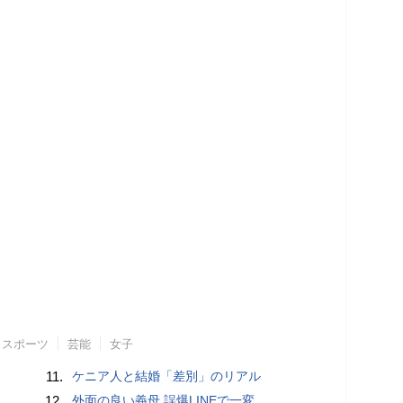
スポーツ
芸能
女子
11.
ケニア人と結婚「差別」のリアル
12.
外面の良い義母 誤爆LINEで一変