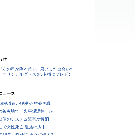
らせ
『あの星が降る丘で、君とまた出会いた
』オリジナルグッズを3名様にプレゼン
ニュース
歳国税職員が脱税か 懲戒免職
の被災地で「火事場泥棒」か
郵便のシステム障害が解消
泊で女性死亡 遺族の胸中
で19歳女性死亡 線路に侵入?