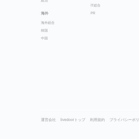
政治
IT総合
海外
PR
海外総合
韓国
中国
運営会社
livedoorトップ
利用規約
プライバシーポ