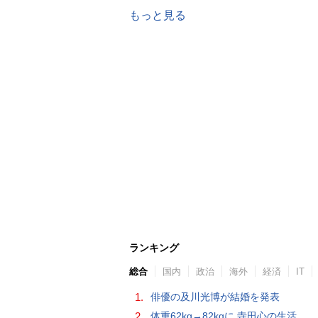
もっと見る
ランキング
総合
国内
政治
海外
経済
IT
1.
俳優の及川光博が結婚を発表
2.
体重62kg→82kgに 寺田心の生活