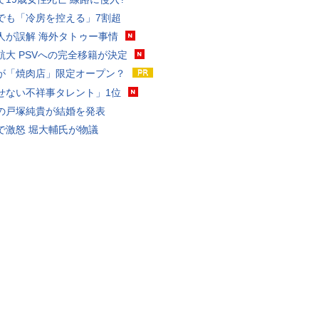
でも「冷房を控える」7割超
人が誤解 海外タトゥー事情
航大 PSVへの完全移籍が決定
が「焼肉店」限定オープン？
せない不祥事タレント」1位
の戸塚純貴が結婚を発表
で激怒 堀大輔氏が物議