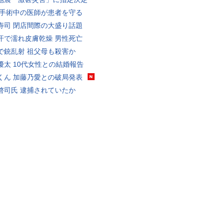
 手術中の医師が患者を守る
寿司 閉店間際の大盛り話題
汗で濡れ皮膚乾燥 男性死亡
で銃乱射 祖父母も殺害か
優太 10代女性との結婚報告
くん 加藤乃愛との破局発表
啓司氏 逮捕されていたか