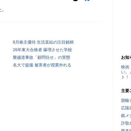
た。
8月株主優待 生活直結の注目銘柄
26年東大合格者 爆増させた学校
磐越道事故「顧問任せ」の実態
お知
名大で盗撮 被害者が授業外れる
映画
い。
ト！
主要
脱輪
広陵
銀メ
詐取
熊本