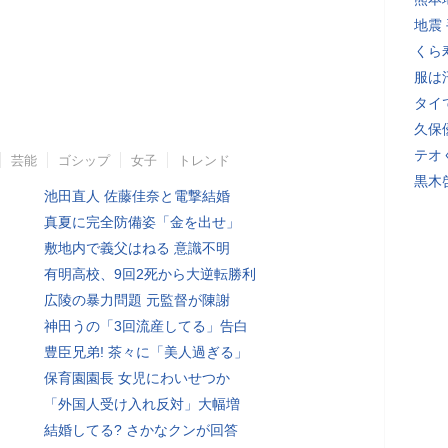
地震
くら
服は
タイ
久保
テオ
芸能
ゴシップ
女子
トレンド
黒木
池田直人 佐藤佳奈と電撃結婚
真夏に完全防備姿「金を出せ」
敷地内で義父はねる 意識不明
有明高校、9回2死から大逆転勝利
広陵の暴力問題 元監督が陳謝
神田うの「3回流産してる」告白
豊臣兄弟! 茶々に「美人過ぎる」
保育園園長 女児にわいせつか
「外国人受け入れ反対」大幅増
結婚してる? さかなクンが回答