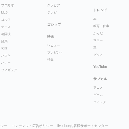
プロ野球
グラビア
トレンド
MLB
テレビ
本
ゴルフ
ゴシップ
教育・仕事
テニス
からだ
格闘技
映画
マネー
競馬
レビュー
車
相撲
プレゼント
グルメ
バスケ
特集
バレー
YouTube
フィギュア
サブカル
アニメ
ゲーム
コミック
リシー
コンテンツ・広告ポリシー
livedoorお客様サポートセンター