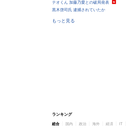
テオくん 加藤乃愛との破局発表
黒木啓司氏 逮捕されていたか
もっと見る
ランキング
総合
国内
政治
海外
経済
IT