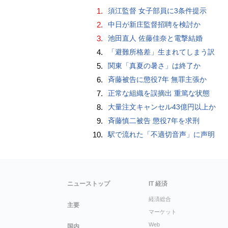
1.
須江監督 女子部員に3条件提示
2.
中日が新庄監督招聘を検討か
3.
池田直人 佐藤佳奈と電撃結婚
4.
「避難所格差」生まれてしまう訳
5.
関東「真夏の暑さ」は終了か
6.
斉藤被告に懲役7年 無罪主張か
7.
正常な組織を誤摘出 重篤な状態
8.
大量注文キャンセル43億円以上か
9.
斉藤慎二被告 懲役7年を求刑
10.
駅で流れた「不適切音声」に声明
ニューストップ
IT 経済
経済総合
主要
マーケット
Web
国内