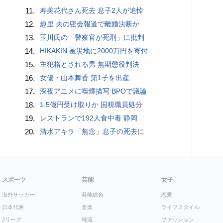
11.
寿美花代さん死去 息子2人が追悼
12.
趣里 夫の密会報道で離婚決断か
13.
玉川氏の「警察官が死刑」に批判
14.
HIKAKIN 被災地に2000万円を寄付
15.
主犯格とされる男 無期懲役判決
16.
女優・山本舞香 第1子を出産
17.
深夜アニメに喫煙描写 BPOで議論
18.
1.5億円受け取りか 国税職員処分
19.
レストランで192人食中毒 静岡
20.
清水アキラ「無念」息子の死去に
スポーツ
芸能
女子
海外サッカー
芸能総合
恋愛
日本代表
音楽
ライフスタイル
Jリーグ
韓流
ファッション