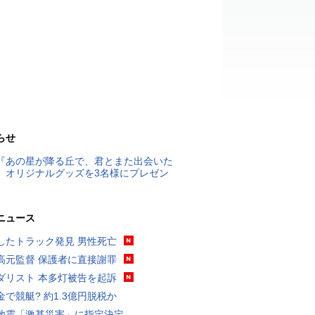
らせ
『あの星が降る丘で、君とまた出会いた
』オリジナルグッズを3名様にプレゼン
ニュース
したトラック発見 男性死亡
高元監督 保護者に直接謝罪
ダリスト 本多灯被告を起訴
金で競艇? 約1.3億円脱税か
地震「激甚災害」に指定決定