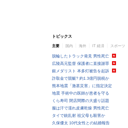
トピックス
主要
国内
海外
IT 経済
スポーツ
脱輪したトラック発見 男性死亡
広陵高元監督 保護者に直接謝罪
銀メダリスト 本多灯被告を起訴
詐取金で競艇? 約1.3億円脱税か
熊本地震「激甚災害」に指定決定
地震 手術中の医師が患者を守る
くら寿司 閉店間際の大盛り話題
服は汗で濡れ皮膚乾燥 男性死亡
タイで銃乱射 祖父母も殺害か
久保優太 10代女性との結婚報告