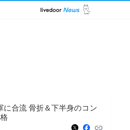
軍に合流 骨折＆下半身のコン
昇格