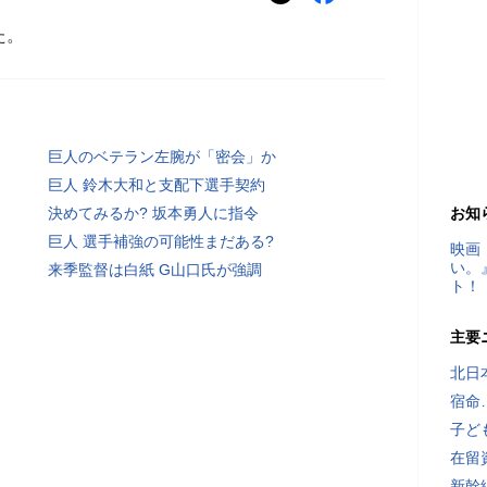
た。
巨人のベテラン左腕が「密会」か
巨人 鈴木大和と支配下選手契約
決めてみるか? 坂本勇人に指令
お知
巨人 選手補強の可能性まだある?
映画
い。
来季監督は白紙 G山口氏が強調
ト！
主要
北日
宿命
子ど
在留
新幹