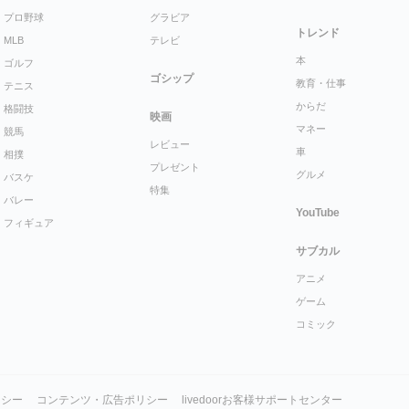
プロ野球
グラビア
トレンド
MLB
テレビ
本
ゴルフ
ゴシップ
教育・仕事
テニス
からだ
格闘技
映画
マネー
競馬
レビュー
車
相撲
プレゼント
グルメ
バスケ
特集
バレー
YouTube
フィギュア
サブカル
アニメ
ゲーム
コミック
リシー
コンテンツ・広告ポリシー
livedoorお客様サポートセンター