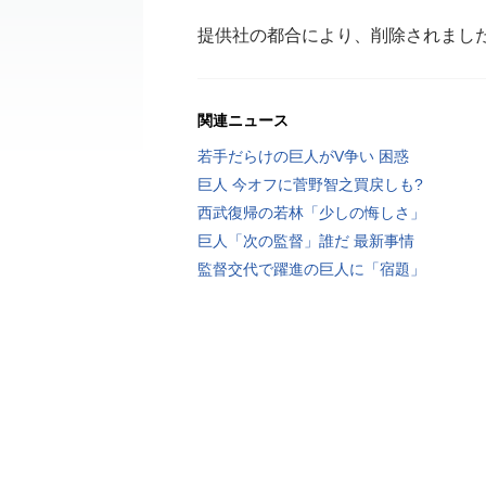
提供社の都合により、削除されまし
関連ニュース
若手だらけの巨人がV争い 困惑
巨人 今オフに菅野智之買戻しも?
西武復帰の若林「少しの悔しさ」
巨人「次の監督」誰だ 最新事情
監督交代で躍進の巨人に「宿題」