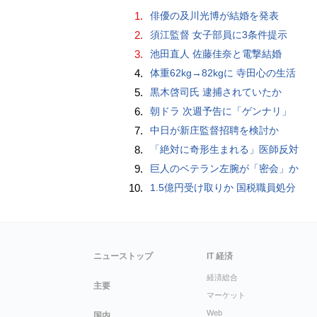
1.
俳優の及川光博が結婚を発表
2.
須江監督 女子部員に3条件提示
3.
池田直人 佐藤佳奈と電撃結婚
4.
体重62kg→82kgに 寺田心の生活
5.
黒木啓司氏 逮捕されていたか
6.
朝ドラ 次週予告に「ゲンナリ」
7.
中日が新庄監督招聘を検討か
8.
「絶対に奇形生まれる」医師反対
9.
巨人のベテラン左腕が「密会」か
10.
1.5億円受け取りか 国税職員処分
ニューストップ
IT 経済
経済総合
主要
マーケット
Web
国内