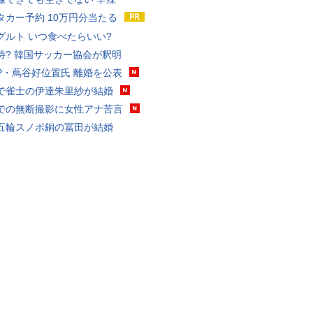
タカー予約 10万円分当たる
グルト いつ食べたらいい?
待? 韓国サッカー協会が釈明
P・蔦谷好位置氏 離婚を公表
で雀士の伊達朱里紗が結婚
での無断撮影に女性アナ苦言
五輪スノボ銅の冨田が結婚