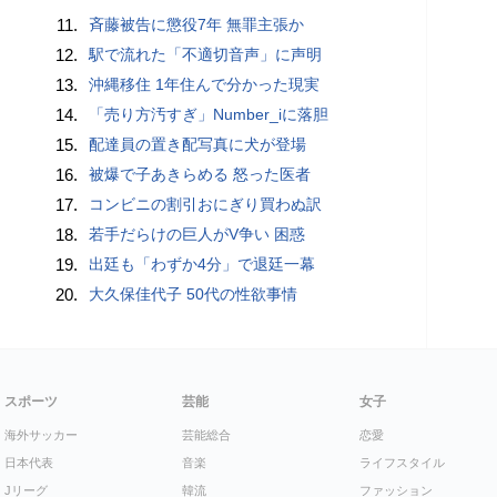
11.
斉藤被告に懲役7年 無罪主張か
12.
駅で流れた「不適切音声」に声明
13.
沖縄移住 1年住んで分かった現実
14.
「売り方汚すぎ」Number_iに落胆
15.
配達員の置き配写真に犬が登場
16.
被爆で子あきらめる 怒った医者
17.
コンビニの割引おにぎり買わぬ訳
18.
若手だらけの巨人がV争い 困惑
19.
出廷も「わずか4分」で退廷一幕
20.
大久保佳代子 50代の性欲事情
スポーツ
芸能
女子
海外サッカー
芸能総合
恋愛
日本代表
音楽
ライフスタイル
Jリーグ
韓流
ファッション