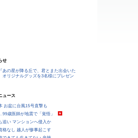
らせ
『あの星が降る丘で、君とまた出会いた
』オリジナルグッズを3名様にプレゼン
ニュース
本 お盆に台風15号直撃も
…99歳医師が地震で「覚悟」
も追い マンションへ侵入か
資格なし 越人が惨事起こす
線できても生きてない 辛辣