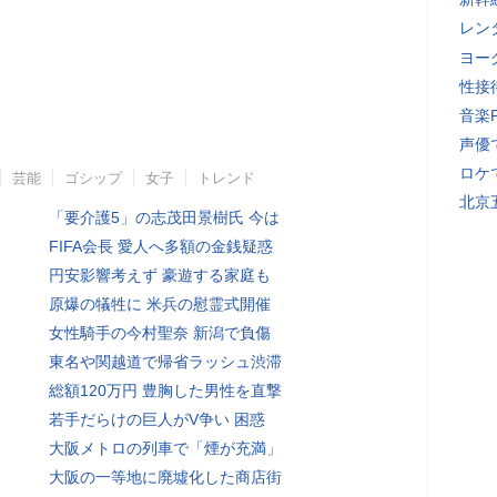
レン
ヨー
性接
音楽
声優
ロケ
芸能
ゴシップ
女子
トレンド
北京
「要介護5」の志茂田景樹氏 今は
FIFA会長 愛人へ多額の金銭疑惑
円安影響考えず 豪遊する家庭も
原爆の犠牲に 米兵の慰霊式開催
女性騎手の今村聖奈 新潟で負傷
東名や関越道で帰省ラッシュ渋滞
総額120万円 豊胸した男性を直撃
若手だらけの巨人がV争い 困惑
大阪メトロの列車で「煙が充満」
大阪の一等地に廃墟化した商店街