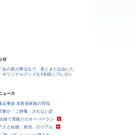
らせ
『あの星が降る丘で、君とまた出会いた
』オリジナルグッズを3名様にプレゼン
ニュース
暴走事故 加害者家族の苦悩
宮家が「ご静養」されない訳
横浜線で居眠りのオーバーラン
ア人と結婚「差別」のリアル
も追い マンションへ侵入か