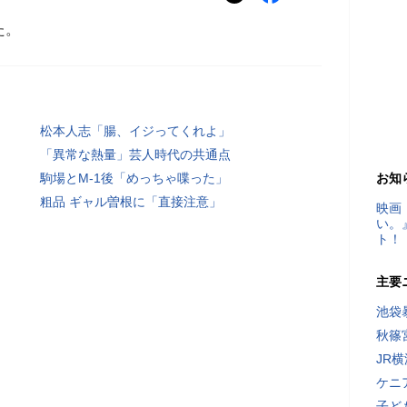
た。
松本人志「腸、イジってくれよ」
「異常な熱量」芸人時代の共通点
駒場とM-1後「めっちゃ喋った」
お知
粗品 ギャル曽根に「直接注意」
映画
い。
ト！
主要
池袋
秋篠
JR
ケニ
子ど