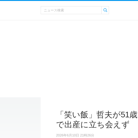
「笑い飯」哲夫が51歳
で出産に立ち会えず
2026年6月10日 21時26分