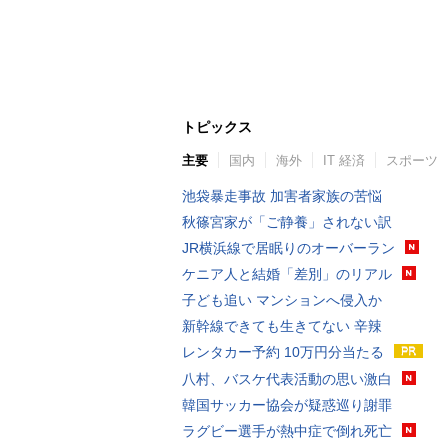
トピックス
主要
国内
海外
IT 経済
スポーツ
池袋暴走事故 加害者家族の苦悩
秋篠宮家が「ご静養」されない訳
JR横浜線で居眠りのオーバーラン
ケニア人と結婚「差別」のリアル
子ども追い マンションへ侵入か
新幹線できても生きてない 辛辣
レンタカー予約 10万円分当たる
八村、バスケ代表活動の思い激白
韓国サッカー協会が疑惑巡り謝罪
ラグビー選手が熱中症で倒れ死亡