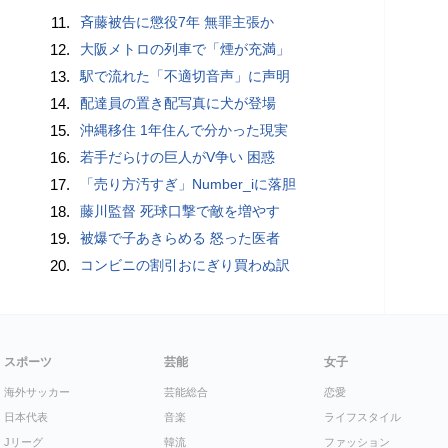
11.
斉藤被告に懲役7年 無罪主張か
12.
大阪メトロの列車で「煙が充満」
13.
駅で流れた「不適切音声」に声明
14.
配達員の置き配写真に犬が登場
15.
沖縄移住 1年住んで分かった現実
16.
若手だらけの巨人がV争い 困惑
17.
「売り方汚すぎ」Number_iに落胆
18.
藤川監督 死球口撃で敵を増やす
19.
被爆で子あきらめる 怒った医者
20.
コンビニの割引おにぎり買わぬ訳
スポーツ
芸能
女子
海外サッカー
芸能総合
恋愛
日本代表
音楽
ライフスタイル
Jリーグ
韓流
ファッション