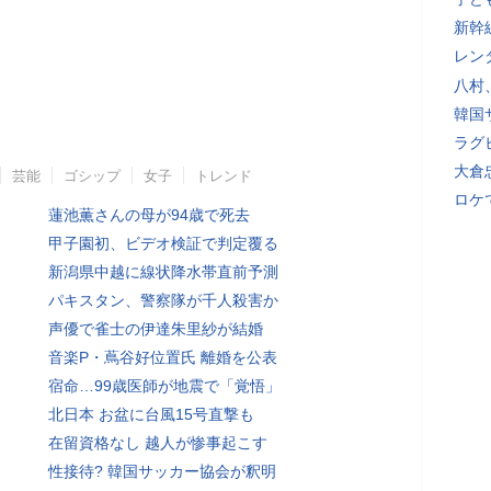
新幹
レン
八村
韓国
ラグ
大倉
芸能
ゴシップ
女子
トレンド
ロケ
蓮池薫さんの母が94歳で死去
甲子園初、ビデオ検証で判定覆る
新潟県中越に線状降水帯直前予測
パキスタン、警察隊が千人殺害か
声優で雀士の伊達朱里紗が結婚
音楽P・蔦谷好位置氏 離婚を公表
宿命…99歳医師が地震で「覚悟」
北日本 お盆に台風15号直撃も
在留資格なし 越人が惨事起こす
性接待? 韓国サッカー協会が釈明