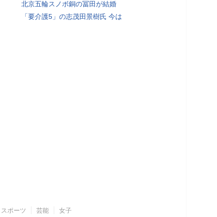
北京五輪スノボ銅の冨田が結婚
「要介護5」の志茂田景樹氏 今は
スポーツ
芸能
女子