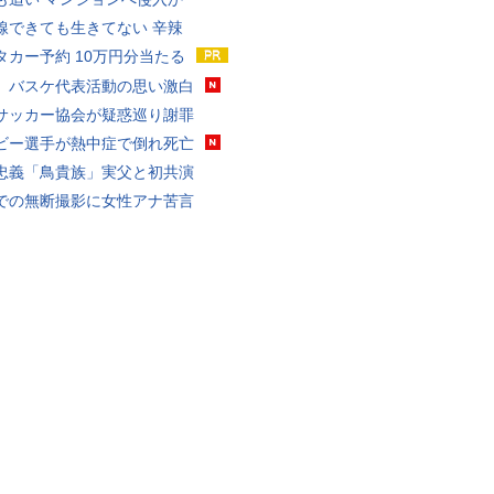
線できても生きてない 辛辣
タカー予約 10万円分当たる
、バスケ代表活動の思い激白
サッカー協会が疑惑巡り謝罪
ビー選手が熱中症で倒れ死亡
忠義「鳥貴族」実父と初共演
での無断撮影に女性アナ苦言