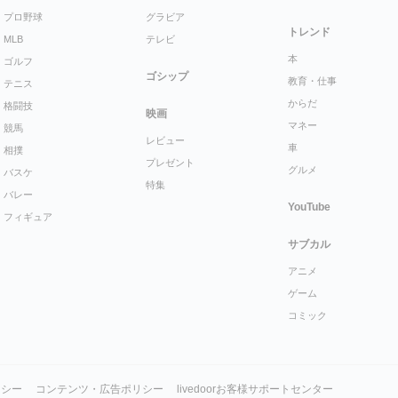
プロ野球
グラビア
トレンド
MLB
テレビ
本
ゴルフ
ゴシップ
教育・仕事
テニス
からだ
格闘技
映画
マネー
競馬
レビュー
車
相撲
プレゼント
グルメ
バスケ
特集
バレー
YouTube
フィギュア
サブカル
アニメ
ゲーム
コミック
リシー
コンテンツ・広告ポリシー
livedoorお客様サポートセンター