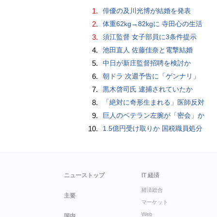
1.
俳優の及川光博が結婚を発表
2.
体重62kg→82kgに 寺田心の生活
3.
須江監督 女子部員に3条件提示
4.
池田直人 佐藤佳奈と電撃結婚
5.
中日が新庄監督招聘を検討か
6.
朝ドラ 次週予告に「ゲンナリ」
7.
黒木啓司氏 逮捕されていたか
8.
「絶対に奇形生まれる」医師反対
9.
巨人のベテラン左腕が「密会」か
10.
1.5億円受け取りか 国税職員処分
ニューストップ
IT 経済
経済総合
主要
マーケット
Web
国内