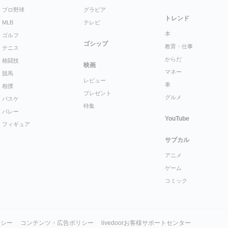
プロ野球
グラビア
トレンド
MLB
テレビ
本
ゴルフ
ゴシップ
教育・仕事
テニス
からだ
格闘技
映画
マネー
競馬
レビュー
車
相撲
プレゼント
グルメ
バスケ
特集
バレー
YouTube
フィギュア
サブカル
アニメ
ゲーム
コミック
リシー
コンテンツ・広告ポリシー
livedoorお客様サポートセンター