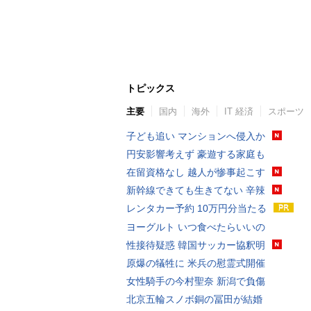
トピックス
主要
国内
海外
IT 経済
スポーツ
子ども追い マンションへ侵入か
円安影響考えず 豪遊する家庭も
在留資格なし 越人が惨事起こす
新幹線できても生きてない 辛辣
レンタカー予約 10万円分当たる
ヨーグルト いつ食べたらいいの
性接待疑惑 韓国サッカー協釈明
原爆の犠牲に 米兵の慰霊式開催
女性騎手の今村聖奈 新潟で負傷
北京五輪スノボ銅の冨田が結婚