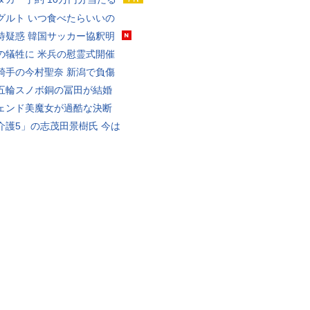
グルト いつ食べたらいいの
待疑惑 韓国サッカー協釈明
の犠牲に 米兵の慰霊式開催
騎手の今村聖奈 新潟で負傷
五輪スノボ銅の冨田が結婚
ェンド美魔女が過酷な決断
介護5」の志茂田景樹氏 今は