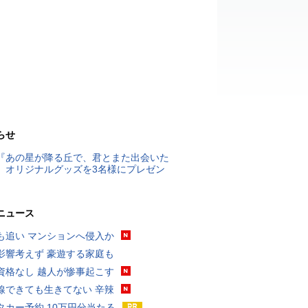
らせ
『あの星が降る丘で、君とまた出会いた
』オリジナルグッズを3名様にプレゼン
ニュース
も追い マンションへ侵入か
影響考えず 豪遊する家庭も
資格なし 越人が惨事起こす
線できても生きてない 辛辣
タカー予約 10万円分当たる