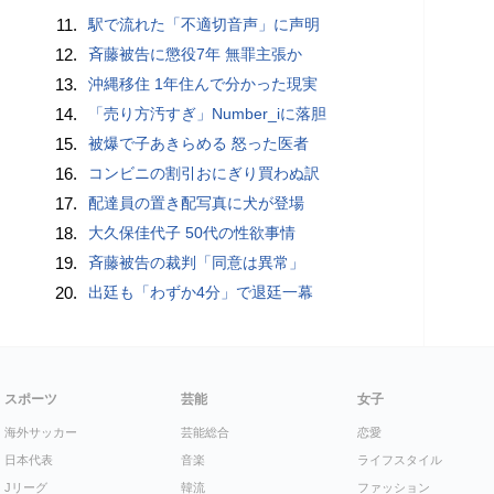
11.
駅で流れた「不適切音声」に声明
12.
斉藤被告に懲役7年 無罪主張か
13.
沖縄移住 1年住んで分かった現実
14.
「売り方汚すぎ」Number_iに落胆
15.
被爆で子あきらめる 怒った医者
16.
コンビニの割引おにぎり買わぬ訳
17.
配達員の置き配写真に犬が登場
18.
大久保佳代子 50代の性欲事情
19.
斉藤被告の裁判「同意は異常」
20.
出廷も「わずか4分」で退廷一幕
スポーツ
芸能
女子
海外サッカー
芸能総合
恋愛
日本代表
音楽
ライフスタイル
Jリーグ
韓流
ファッション