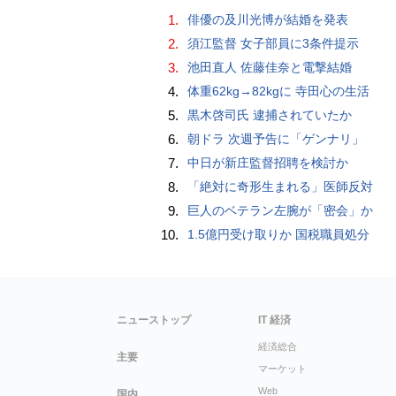
1.
俳優の及川光博が結婚を発表
2.
須江監督 女子部員に3条件提示
3.
池田直人 佐藤佳奈と電撃結婚
4.
体重62kg→82kgに 寺田心の生活
5.
黒木啓司氏 逮捕されていたか
6.
朝ドラ 次週予告に「ゲンナリ」
7.
中日が新庄監督招聘を検討か
8.
「絶対に奇形生まれる」医師反対
9.
巨人のベテラン左腕が「密会」か
10.
1.5億円受け取りか 国税職員処分
ニューストップ
IT 経済
経済総合
主要
マーケット
Web
国内