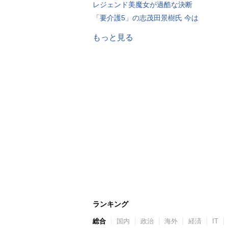
レジェンド美魔女が過酷な決断
「要介護5」の志茂田景樹氏 今は
もっと見る
ランキング
総合
国内
政治
海外
経済
IT