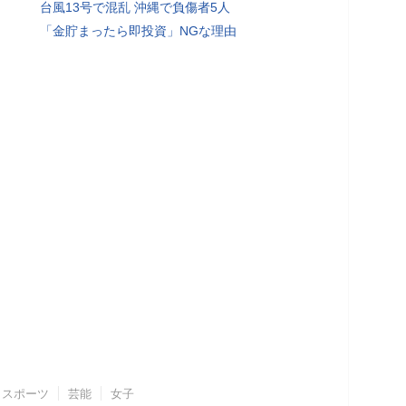
台風13号で混乱 沖縄で負傷者5人
「金貯まったら即投資」NGな理由
スポーツ
芸能
女子