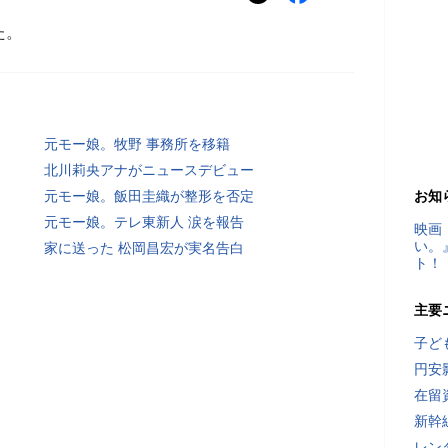
た。
元モー娘。牧野 事務所を移籍
北川莉央アナがニュースデビュー
元モー娘。飯田圭織が整形を否定
お知
元モー娘。テレ東新人 涙を報告
映画
い。
家に送った 松岡昌宏が実名告白
ト！
主要
子ど
円安
在留
新幹
レン