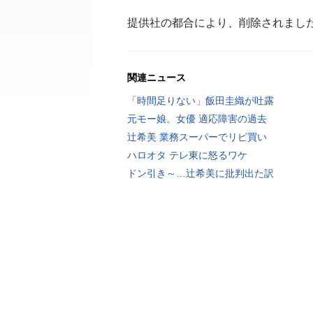
提供社の都合により、削除されまし
関連ニュース
「時間足りない」飯田圭織が吐露
元モー娘。女優 適応障害の過去
辻希美 業務スーパーでリピ買い
ハロオタ テレ東に怒るワケ
ドン引き～…辻希美に批判出た訳