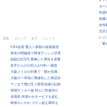
ヨー
性接
原爆
女性
北京
レジ
芸能
ゴシップ
女子
トレンド
「要
FIFA会長 愛人へ多額の金銭疑惑
東名や関越道で帰省ラッシュ渋滞
総額120万円 豊胸した男性を直撃
若手だらけの巨人がV争い 困惑
大阪メトロの列車で「煙が充満」
大阪の一等地に廃墟化した商店街
ウソまで飛び交う密室会議の記録
韓国サッカー協 邦人に性接待か
全国初 何者かがオービスを盗む
映画ちいかわ コナン超え期待も