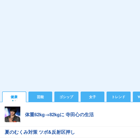
健康
芸能
ゴシップ
女子
トレンド
Y
体重62kg→82kgに 寺田心の生活
夏のむくみ対策 ツボ&反射区押し