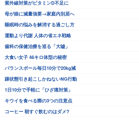
紫外線対策がビタミンD不足に
母が娘に減量強要→家庭内別居へ
睡眠時の悩みを解消する過ごし方
運動より代謝 人体の省エネ戦略
歯科の保健治療を巡る「大嘘」
大食い女子 46キロ体型の秘密
バランスボール毎日10分で20kg減
躁状態引き起こしかねないNG行動
1日10分で手軽に「ひざ痛対策」
キウイを食べる際の3つの注意点
コーヒー 朝すぐ飲むのはダメ?