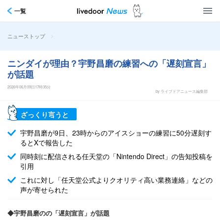
一覧
>
ニューストップ
ニンダイが理由？宇野昌磨の練習への「遅刻宣言」
が話題
2026年06月09日17時35分
by ライブドアニュース編集部
ざっくり言うと
宇野昌磨が9日、23時からのアイスショーの練習に50分遅刻す
るとXで報告した
同時刻に配信される任天堂の「Nintendo Direct」の告知投稿を
引用
これに対し「任天堂公式よりクオリティ高い業務連絡」などの
声が寄せられた
◆宇野昌磨のの「遅刻宣言」が話題