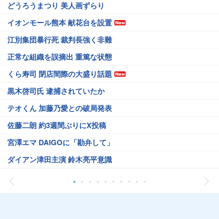
どうろうまつり 美人画ずらり
イオンモール熊本 献花台を設置
江別集団暴行死 裁判長強く非難
正常な組織を誤摘出 重篤な状態
くら寿司 閉店間際の大盛り話題
黒木啓司氏 逮捕されていたか
テオくん 加藤乃愛との破局発表
佐藤二朗 約3週間ぶりにX投稿
宮澤エマ DAIGOに「勘弁して」
ダイアン津田主演 鈴木亮平意識