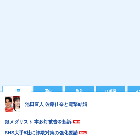
主要
国内
海外
IT 経済
ス
池田直人 佐藤佳奈と電撃結婚
銀メダリスト 本多灯被告を起訴
SNS大手5社に詐欺対策の強化要請