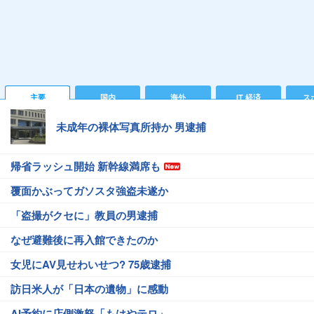
主要
国内
海外
IT 経済
ス
未成年の裸体写真所持か 男逮捕
帰省ラッシュ開始 新幹線満席も
覆面かぶってガソスタ強盗未遂か
「盗撮がクセに」教員の男逮捕
なぜ避難後に再入館できたのか
女児にAV見せわいせつ? 75歳逮捕
訪日米人が「日本の遺物」に感動
AI予約に店側激怒「もはやテロ」