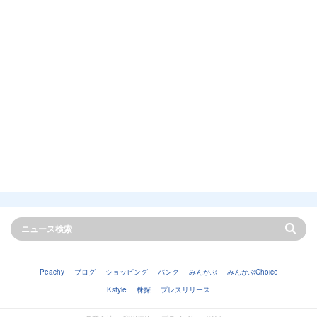
Peachy
ブログ
ショッピング
バンク
みんかぶ
みんかぶChoice
Kstyle
株探
プレスリリース