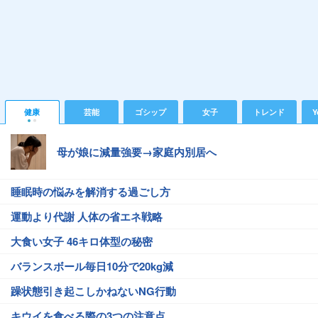
健康
芸能
ゴシップ
女子
トレンド
Y
母が娘に減量強要→家庭内別居へ
睡眠時の悩みを解消する過ごし方
運動より代謝 人体の省エネ戦略
大食い女子 46キロ体型の秘密
バランスボール毎日10分で20kg減
躁状態引き起こしかねないNG行動
キウイを食べる際の3つの注意点