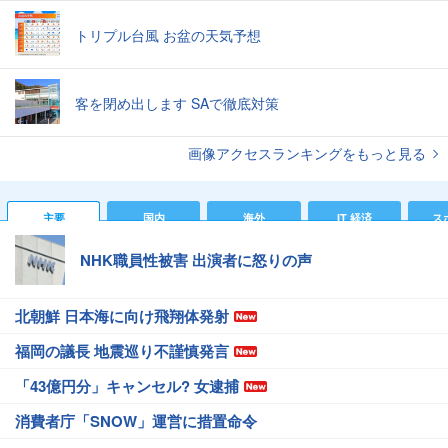
トリプル台風 お盆の天気予想
客を閉め出します SAで徹底対策
画像アクセスランキングをもっと見る
主要
国内
海外
IT 経済
ス
NHK職員性被害 出演者に怒りの声
北朝鮮 日本海に向け飛翔体発射
福岡の議長 地震巡り不謹慎発言
「43億円分」キャンセル? 女逮捕
消費者庁「SNOW」運営に措置命令