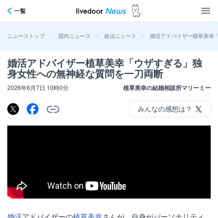
一覧
>
>
>
婚活アドバイザー植草美幸
ニューストップ
国内ニュース
政治ニュース
婚活アドバイザー植草美幸「ウザすぎる」独
身女性への無神経な質問を一刀両断
2026年6月7日 10時0分
植草美幸の結婚相談所マリーミー
みんなの感想は？
婚活
アドバイザーの
植草美幸
さんが、自身がパーソナリティ