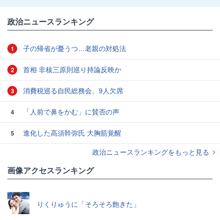
政治ニュースランキング
子の帰省が憂うつ…老親の対処法
1
首相 非核三原則巡り持論反映か
2
消費税巡る自民総務会、9人欠席
3
「人前で鼻をかむ」に賛否の声
4
進化した高須幹弥氏 大胸筋覚醒
5
政治ニュースランキングをもっと見る
画像アクセスランキング
りくりゅうに「そろそろ飽きた」