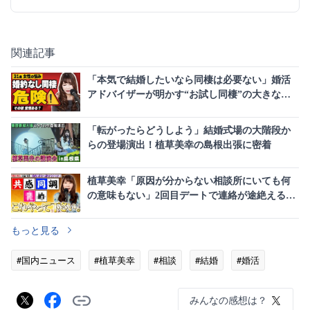
関連記事
「本気で結婚したいなら同棲は必要ない」婚活
アドバイザーが明かす“お試し同棲”の大きなリ
スク
「転がったらどうしよう」結婚式場の大階段か
らの登場演出！植草美幸の島根出張に密着
植草美幸「原因が分からない相談所にいても何
の意味もない」2回目デートで連絡が途絶える32
歳男性に喝
もっと見る
#国内ニュース
#植草美幸
#相談
#結婚
#婚活
みんなの感想は？