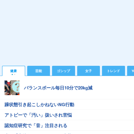
健康
芸能
ゴシップ
女子
トレンド
Y
バランスボール毎日10分で20kg減
躁状態引き起こしかねないNG行動
アトピーで「汚い」扱いされ苦悩
認知症研究で「音」注目される