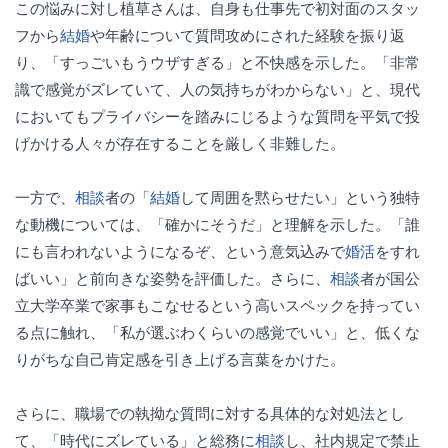
この悩みに対し植草さんは、自身も仕事先で初対面のスタッ
フから
結婚
や年齢について質問攻めにされた経験を振り返
り、「すっごいもうウザすぎる」と不快感を示した。「非常
識で感覚がズレていて、人の気持ちがわからない」と、現代
においてもプライバシーを踏みにじるような質問を平気で投
げかける人々が存在することを厳しく非難した。
一方で、
相談
者の「
結婚
して周囲を黙らせたい」という独特
な動機については、「確かにそうだ」と理解を示した。「誰
にも言われないようになるぞ、という意気込みで
婚活
をすれ
ばいい」と前向きな姿勢を評価した。さらに、
相談
者が国公
立大学卒業で家事もこなせるという高いスペックを持ってい
る点に触れ、「私が選ぶわくらいの感覚でいい」と、低くな
りがちな自己肯定感を引き上げる言葉をかけた。
さらに、職場での執拗な質問に対する具体的な対処法とし
て、「時代にズレている」と総務に
相談
し、社内規定で禁止