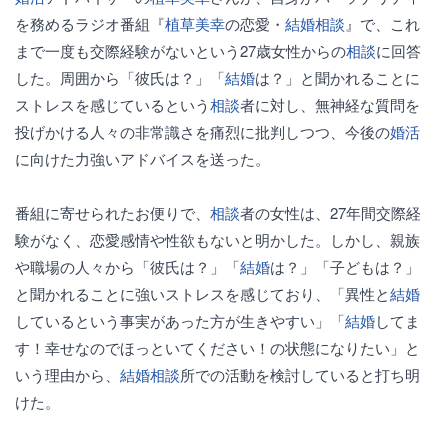
を務めるラジオ番組『
植草美幸
の恋愛・
結婚
相談
』で、これ
まで一度も交際経験がないという27歳女性からの
相談
に回答
した。周囲から「彼氏は？」「
結婚
は？」と聞かれることに
ストレスを感じているという
相談
者に対し、無神経な質問を
投げかける人々の非常識さを痛烈に批判しつつ、今後の
婚活
に向けた力強いアドバイスを送った。
番組に寄せられたお便りで、
相談
者の女性は、27年間交際経
験がなく、恋愛感情や性欲もないと明かした。しかし、親族
や職場の人々から「彼氏は？」「
結婚
は？」「子どもは？」
と聞かれることに強いストレスを感じており、「異性と
結婚
しているという事実があった方が生きやすい」「
結婚
してま
す！幸せなのでほっといてください！の状態になりたい」と
いう理由から、
結婚
相談
所での活動を検討していると打ち明
けた。