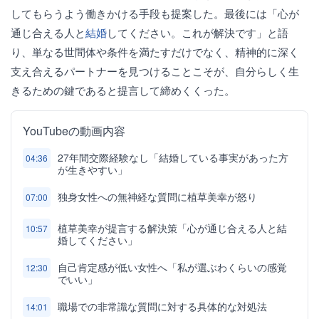
してもらうよう働きかける手段も提案した。最後には「心が
通じ合える人と
結婚
してください。これが解決です」と語
り、単なる世間体や条件を満たすだけでなく、精神的に深く
支え合えるパートナーを見つけることこそが、自分らしく生
きるための鍵であると提言して締めくくった。
YouTubeの動画内容
27年間交際経験なし「結婚している事実があった方
04:36
が生きやすい」
独身女性への無神経な質問に植草美幸が怒り
07:00
植草美幸が提言する解決策「心が通じ合える人と結
10:57
婚してください」
自己肯定感が低い女性へ「私が選ぶわくらいの感覚
12:30
でいい」
職場での非常識な質問に対する具体的な対処法
14:01