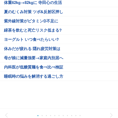
体重62kg→82kgに 寺田心の生活
夏のむくみ対策 ツボ&反射区押し
紫外線対策がビタミンD不足に
緑茶を飲むと死亡リスク低まる?
ヨーグルト いつ食べたらいい?
休みだが疲れる 隠れ疲労対策は
母が娘に減量強要→家庭内別居へ
内科医が低糖質麺を食べ比べ検証
睡眠時の悩みを解消する過ごし方