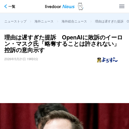
一覧
>
>
>
理由は遅すぎた提訴 O
ニューストップ
海外ニュース
海外総合ニュース
理由は遅すぎた提訴 OpenAIに敗訴のイーロ
ン・マスク氏「略奪することは許されない」
控訴の意向示す
2026年5月21日 19時0分