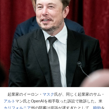
起業家のイーロン・
マスク
氏が、同じく起業家のサム・
アルト
マン氏とOpenAIを相手取った訴訟で敗訴した。米
カリフォルニア
州の陪審は提訴が遅すぎたとして、
時効
を