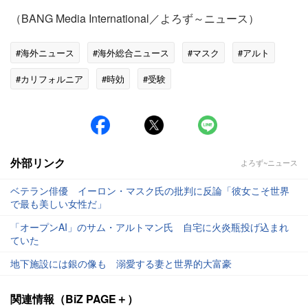
（BANG Media International／よろず～ニュース）
#海外ニュース
#海外総合ニュース
#マスク
#アルト
#カリフォルニア
#時効
#受験
外部リンク
よろず~ニュース
ベテラン俳優 イーロン・マスク氏の批判に反論「彼女こそ世界
で最も美しい女性だ」
「オープンAI」のサム・アルトマン氏 自宅に火炎瓶投げ込まれ
ていた
地下施設には銀の像も 溺愛する妻と世界的大富豪
関連情報（BiZ PAGE＋）