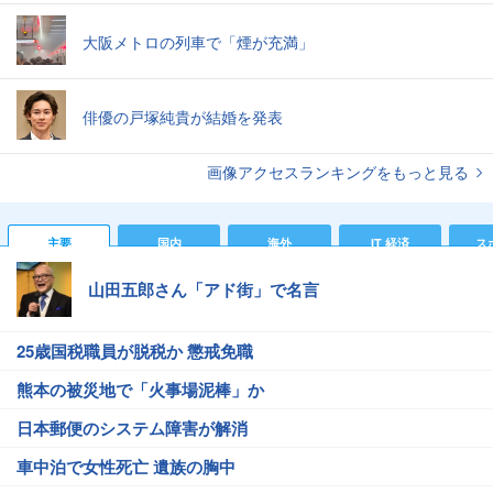
大阪メトロの列車で「煙が充満」
俳優の戸塚純貴が結婚を発表
画像アクセスランキングをもっと見る
主要
国内
海外
IT 経済
ス
山田五郎さん「アド街」で名言
25歳国税職員が脱税か 懲戒免職
熊本の被災地で「火事場泥棒」か
日本郵便のシステム障害が解消
車中泊で女性死亡 遺族の胸中