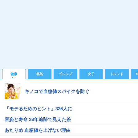
健康
芸能
ゴシップ
女子
トレンド
Y
キノコで血糖値スパイクを防ぐ
「モテるためのヒント」326人に
容姿と寿命 28年追跡で見えた差
あたりめ 血糖値を上げない理由