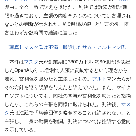
理由に全会一致で訴えを退けた。 判決では訴訟が出訴期
限を過ぎており、主張の内容そのものについては審理され
ないとの判断が示された。約3週間の審理と証言の後、陪
審はわずか数時間で結論に達した。
【写真】マスク氏は不満 勝訴したサム・アルトマン氏
本件は
マスク
氏が創業期に3800万ドル(約60億円)を拠出
したOpenAIが、非営利で人類に貢献するという理念から
離れ、営利色を強めたと主張したもの。
アルト
マン氏らが
その方針を巡り誤解を与えたと訴えていた。また、マイク
ロソフトについても、同社の関与が営利化を助けたと指摘
したが、これらの主張も同様に退けられた。判決後、
マス
ク
氏は法廷で「慈善団体を略奪することは許されない」と
主張し、自身の動機を強調。判決については控訴する意向
を示している。