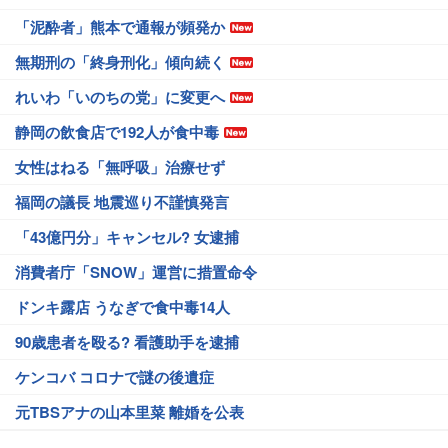
「泥酔者」熊本で通報が頻発か
無期刑の「終身刑化」傾向続く
れいわ「いのちの党」に変更へ
静岡の飲食店で192人が食中毒
女性はねる「無呼吸」治療せず
福岡の議長 地震巡り不謹慎発言
「43億円分」キャンセル? 女逮捕
消費者庁「SNOW」運営に措置命令
ドンキ露店 うなぎで食中毒14人
90歳患者を殴る? 看護助手を逮捕
ケンコバ コロナで謎の後遺症
元TBSアナの山本里菜 離婚を公表