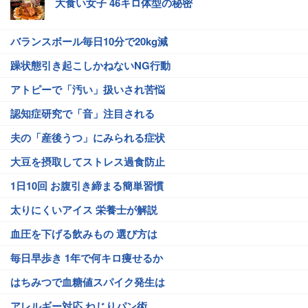
大食い女子 46キロ体型の秘密
バランスボール毎日10分で20kg減
躁状態引き起こしかねないNG行動
アトピーで「汚い」扱いされ苦悩
認知症研究で「音」注目される
夫の「産後うつ」にみられる症状
大豆を摂取してストレス過食防止
1日10回 お腹引き締まる簡単習慣
太りにくいアイス 栄養士が解説
血圧を下げる飲みもの 選び方は
毎日早歩き 1年で何キロ痩せるか
はちみつで血糖値スパイク発生は
アレルギー対応 ねじりパン術