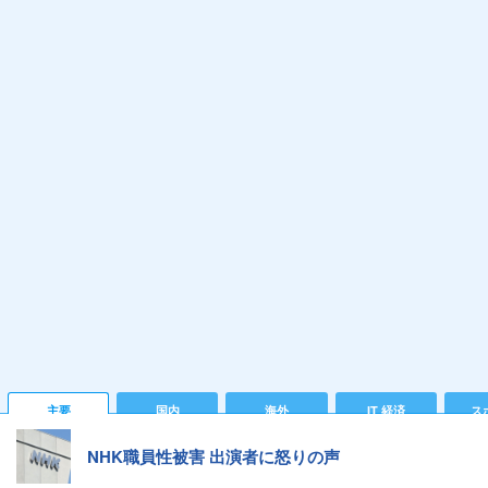
主要
国内
海外
IT 経済
ス
NHK職員性被害 出演者に怒りの声