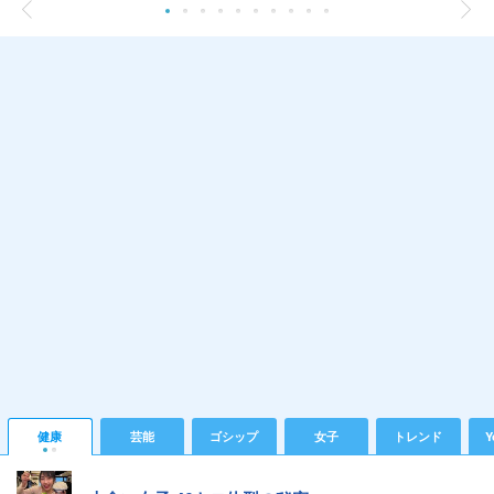
健康
芸能
ゴシップ
女子
トレンド
Y