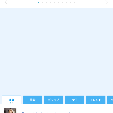
健康
芸能
ゴシップ
女子
トレンド
Y