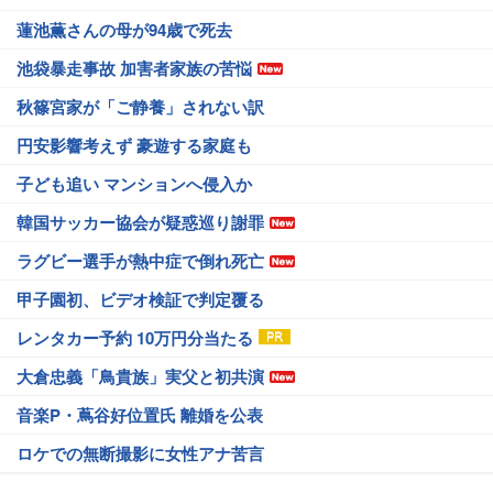
蓮池薫さんの母が94歳で死去
池袋暴走事故 加害者家族の苦悩
秋篠宮家が「ご静養」されない訳
円安影響考えず 豪遊する家庭も
子ども追い マンションへ侵入か
韓国サッカー協会が疑惑巡り謝罪
ラグビー選手が熱中症で倒れ死亡
甲子園初、ビデオ検証で判定覆る
レンタカー予約 10万円分当たる
大倉忠義「鳥貴族」実父と初共演
音楽P・蔦谷好位置氏 離婚を公表
ロケでの無断撮影に女性アナ苦言