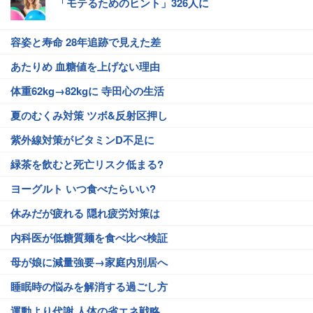
「モテるためのヒント」326人に
容姿と寿命 28年追跡で見えた差
あたりめ 血糖値を上げない理由
体重62kg→82kgに 寺田心の生活
夏のむくみ対策 ツボ&反射区押し
紫外線対策がビタミンD不足に
緑茶を飲むと死亡リスク低まる?
ヨーグルト いつ食べたらいい?
休みだが疲れる 隠れ疲労対策は
内科医が低糖質麺を食べ比べ検証
母が娘に減量強要→家庭内別居へ
睡眠時の悩みを解消する過ごし方
運動より代謝 人体の省エネ戦略