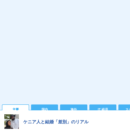
主要
国内
海外
IT 経済
ス
ケニア人と結婚「差別」のリアル