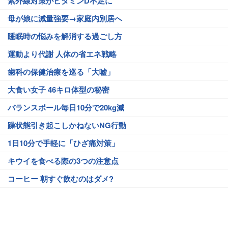
紫外線対策がビタミンD不足に
母が娘に減量強要→家庭内別居へ
睡眠時の悩みを解消する過ごし方
運動より代謝 人体の省エネ戦略
歯科の保健治療を巡る「大嘘」
大食い女子 46キロ体型の秘密
バランスボール毎日10分で20kg減
躁状態引き起こしかねないNG行動
1日10分で手軽に「ひざ痛対策」
キウイを食べる際の3つの注意点
コーヒー 朝すぐ飲むのはダメ?