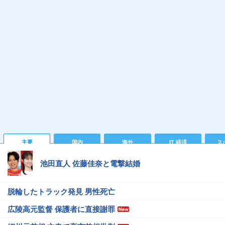
主要
国内
海外
IT 経済
ス
池田直人 佐藤佳奈と電撃結婚
脱輪したトラック発見 男性死亡
広陵高元監督 保護者に直接謝罪