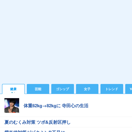
健康
芸能
ゴシップ
女子
トレンド
Y
体重62kg→82kgに 寺田心の生活
夏のむくみ対策 ツボ&反射区押し