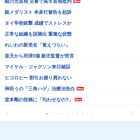
細川元首相 文春で高市首相批判
銀メダリスト 本多灯被告を起訴
タイ学校銃撃 成績でストレスか
正常な組織を誤摘出 重篤な状態
れいわの新党名「覚えづらい」
楽天から死球5個 新庄監督が苦言
マイケル・ジャクソン来日秘話
ヒコロヒー 割引お握り買わない
神田うの「三角ハゲ」治療法告白
堂本剛の投稿に「匂わせなの?」