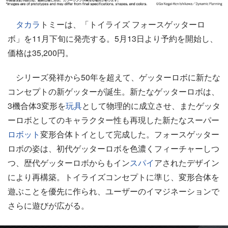
タカラ
トミーは、「トイライズ フォースゲッターロ
ボ」を11月下旬に発売する。5月13日より予約を開始し、
価格は35,200円。
シリーズ発祥から50年を超えて、ゲッターロボに新たな
コンセプトの新ゲッターが誕生。新たなゲッターロボは、
3機合体3変形を
玩具
として物理的に成立させ、またゲッタ
ーロボとしてのキャラクター性も再現した新たなスーパー
ロボット
変形合体トイとして完成した。フォースゲッター
ロボの姿は、初代ゲッターロボを色濃くフィーチャーしつ
つ、歴代ゲッターロボからもイン
スパイ
アされたデザイン
により再構築。トイライズコンセプトに準じ、変形合体を
遊ぶことを優先に作られ、ユーザーのイマジネーションで
さらに遊びが広がる。