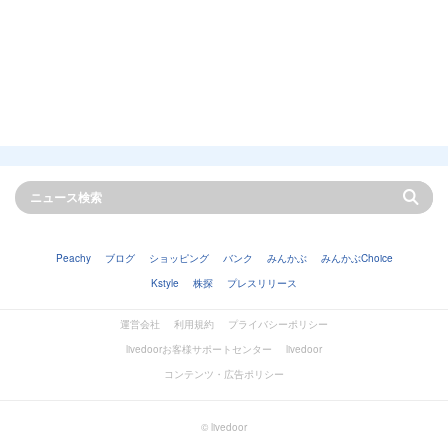
Peachy
ブログ
ショッピング
バンク
みんかぶ
みんかぶChoice
Kstyle
株探
プレスリリース
運営会社
利用規約
プライバシーポリシー
livedoorお客様サポートセンター
livedoor
コンテンツ・広告ポリシー
© livedoor