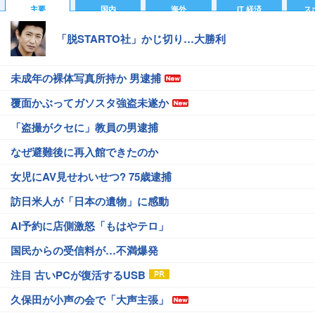
主要
国内
海外
IT 経済
ス
「脱STARTO社」かじ切り…大勝利
未成年の裸体写真所持か 男逮捕
覆面かぶってガソスタ強盗未遂か
「盗撮がクセに」教員の男逮捕
なぜ避難後に再入館できたのか
女児にAV見せわいせつ? 75歳逮捕
訪日米人が「日本の遺物」に感動
AI予約に店側激怒「もはやテロ」
国民からの受信料が…不満爆発
注目 古いPCが復活するUSB
久保田が小声の会で「大声主張」