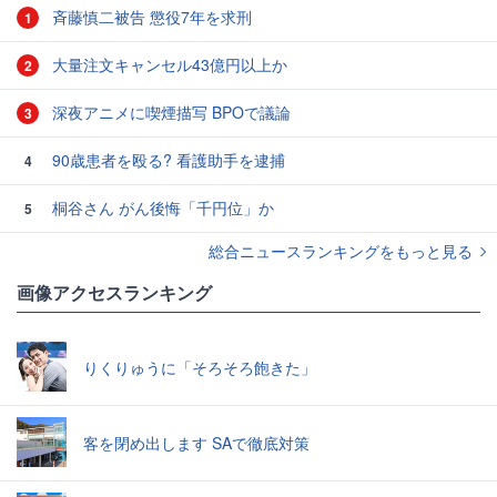
斉藤慎二被告 懲役7年を求刑
1
大量注文キャンセル43億円以上か
2
深夜アニメに喫煙描写 BPOで議論
3
90歳患者を殴る? 看護助手を逮捕
4
桐谷さん がん後悔「千円位」か
5
総合ニュースランキングをもっと見る
画像アクセスランキング
りくりゅうに「そろそろ飽きた」
客を閉め出します SAで徹底対策