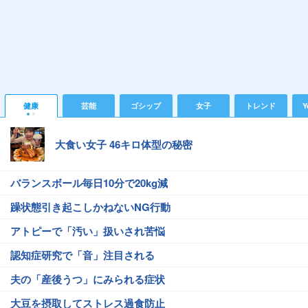
健康
芸能
ゴシップ
女子
トレンド
Y
大食い女子 46キロ体型の秘密
バランスボール毎日10分で20kg減
躁状態引き起こしかねないNG行動
アトピーで「汚い」扱いされ苦悩
認知症研究で「音」注目される
夫の「産後うつ」にみられる症状
大豆を摂取してストレス過食防止