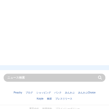
Peachy
ブログ
ショッピング
バンク
みんかぶ
みんかぶChoice
Kstyle
株探
プレスリリース
運営会社
利用規約
プライバシーポリシー