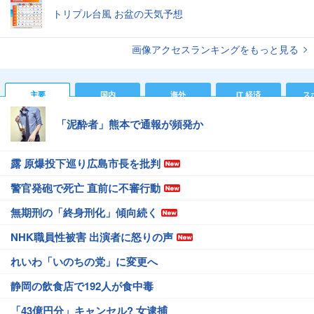
トリプル台風 お盆の天気予想
画像アクセスランキングをもっと見る
主要
国内
海外
IT 経済
ス
「泥酔者」熊本で通報が頻発か
露 原爆投下巡り広島市長を批判
警官発砲で死亡 直前に不審行動
無期刑の「終身刑化」傾向続く
NHK職員性被害 出演者に怒りの声
れいわ「いのちの党」に変更へ
静岡の飲食店で192人が食中毒
「43億円分」キャンセル? 女逮捕