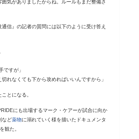
雰囲気がありましたからね。ルールもまだ整備さ
技通信』の記者の質問には以下のように受け答え
。
手ですが」
え切れなくても下から攻めればいいんですから」
たことになる。
PRIDEにも出場するマーク・ケアーが試合に向か
剤など
薬物
に溺れていく様を描いたドキュメンタ
e』を観た。