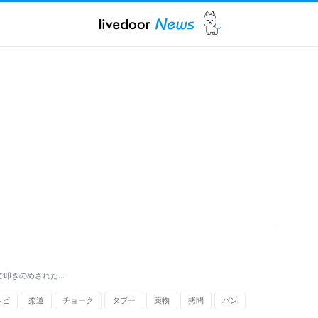
で叩きのめされた…
ヘビ
柔道
チョーク
タブー
薬物
拷問
パン