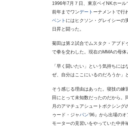
1996年7月７日、東京ベイNKホー
前年までワン
デート
ーナメントで行
ベント
にはヒクソン・グレイシーの
日昇と闘った。
菊田は第２試合でムスタク・アブド
で拳を交わした。現在のMMAの母
「早く闘いたい」という気持ちには
ぜ、自分はここにいるのだろうか」
そう感じる理由はあった。寝技の練
田にとって未知数だったのだから。同
月のアマチュアシュートボクシング
ゥード・ジャ
パン
'96』から出場の
モーターの見習いをやっていた中井