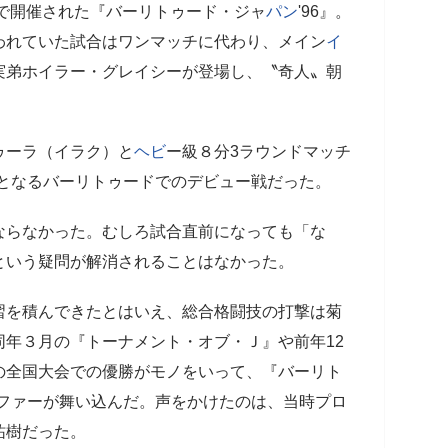
ルで開催された『バーリトゥード・ジャ
パン
'96』。
われていた試合はワンマッチに代わり、メイン
イ
実弟ホイラー・グレイシーが登場し、〝奇人〟朝
ゥーラ（イラク）と
ヘビ
ー級８分3ラウンドマッチ
体となるバーリトゥードでのデビュー戦だった。
ならなかった。むしろ試合直前になっても「な
という疑問が解消されることはなかった。
習を積んできたとはいえ、総合格闘技の打撃は菊
年３月の『トーナメント・オブ・Ｊ』や前年12
の全国大会での優勝がモノをいって、『バーリト
オファーが舞い込んだ。声をかけたのは、当時プロ
祐樹だった。