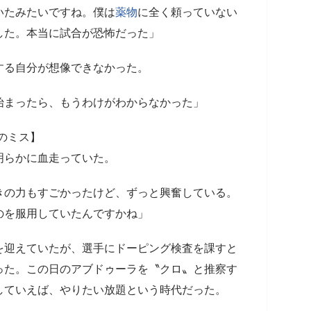
いたみたいですね。僕は
薬物
に全く頼っていない
した。本当に試合が恐怖だった」
する自分が想像できなかった。
始まったら、もうわけがわからなかった」
のミス】
明らかに血走っていた。
きの力もすごかったけど、ずっと興奮している。
のを服用していたんですかね」
を迎えていたが、選手にドーピング検査を課すと
った。この日のアブドゥーラを〝クロ〟と推察す
していえば、やりたい放題という時代だった。