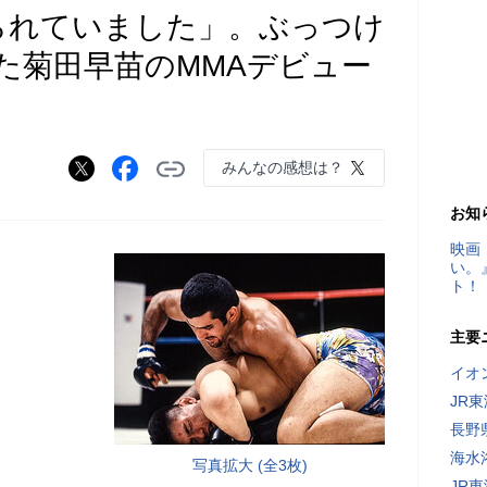
られていました」。ぶっつけ
た菊田早苗のMMAデビュー
みんなの感想は？
お知
映画
い。
ト！
主要
イオ
JR
長野
海水
写真拡大 (全3枚)
JR