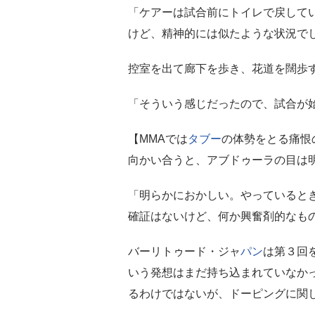
「ケアーは試合前にトイレで戻して
けど、精神的には似たような状況で
控室を出て廊下を歩き、花道を闊歩
「そういう感じだったので、試合が
【MMAでは
タブー
の体勢をとる痛恨
向かい合うと、アブドゥーラの目は
「明らかにおかしい。やっていると
確証はないけど、何か興奮剤的なも
バーリトゥード・ジャ
パン
は第３回
いう発想はまだ持ち込まれていなか
るわけではないが、ドーピングに関