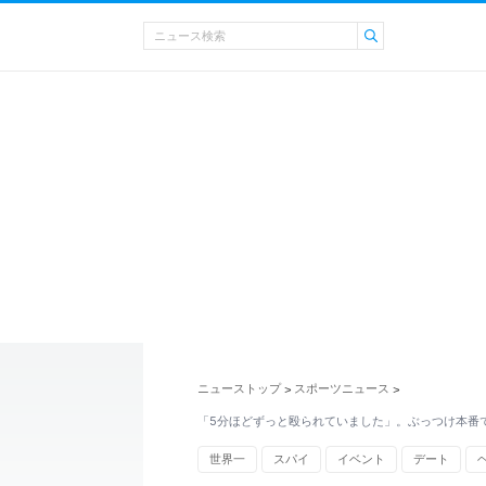
ニューストップ
スポーツニュース
>
>
「5分ほどずっと殴られていました」。ぶっつけ本番
世界一
スパイ
イベント
デート