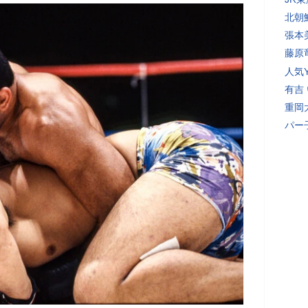
北朝
張本
藤原
人気Y
有吉
重岡
パー