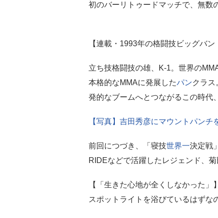
初のバーリトゥードマッチで、無数
【連載・1993年の格闘技ビッグバン
立ち技格闘技の雄、K-1。世界のMM
本格的なMMAに発展した
パン
クラス
発的なブームへとつながるこの時代
【写真】吉田秀彦にマウントパンチ
前回につづき、「寝技
世界一
決定戦
RIDEなどで活躍したレジェンド、
【「生きた心地が全くしなかった」
スポットライトを浴びているはずな