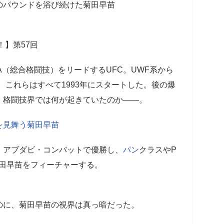
のパウンドを浴び続けた菊田早苗
！】第57回
A（総合格闘技）をリードするUFC。UWF系から
。これらはすべて1993年にスタートした。後の爆
、格闘技界では何が起きていたのか――。
を見舞う菊田早苗
」アブダビ・コンバットで優勝し、
パン
クラスやP
菊田早苗をフィーチャーする。
】
のに、菊田早苗の視界は真っ暗だった。