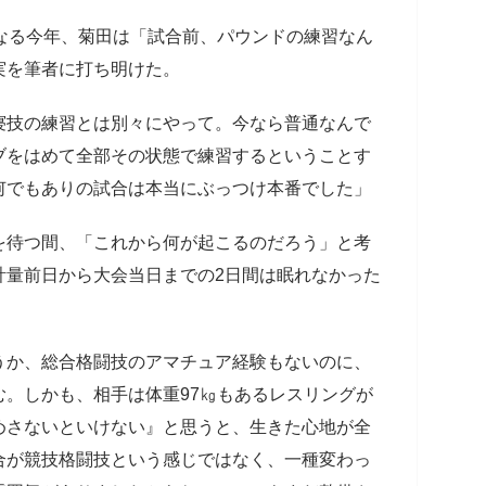
なる今年、菊田は「試合前、パウンドの練習なん
実を筆者に打ち明けた。
寝技の練習とは別々にやって。今なら普通なんで
ブをはめて全部その状態で練習するということす
何でもありの試合は本当にぶっつけ本番でした」
を待つ間、「これから何が起こるのだろう」と考
計量前日から大会当日までの2日間は眠れなかった
うか、総合格闘技のアマチュア経験もないのに、
。しかも、相手は体重97㎏もあるレスリングが
めさないといけない』と思うと、生きた心地が全
合が競技格闘技という感じではなく、一種変わっ