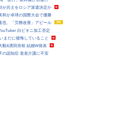
鮮が兵士をロシア派遣決定か
美和が卓球の国際大会で優勝
竜也、「労務改善」アピール
ouTuber 白ビキニ加工否定
 いまだに後悔していること
大毅&濱田崇裕 結婚W発表
子の認知症 老老介護に不安