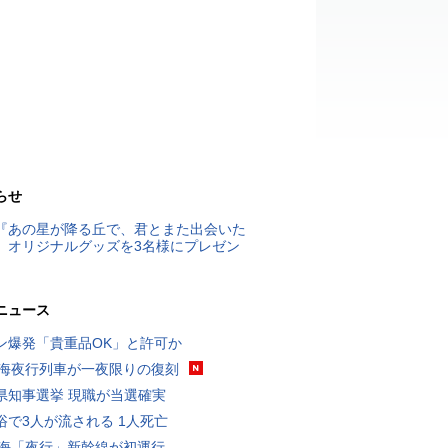
らせ
『あの星が降る丘で、君とまた出会いた
』オリジナルグッズを3名様にプレゼン
ニュース
ン爆発「貴重品OK」と許可か
東海夜行列車が一夜限りの復刻
県知事選挙 現職が当選確実
浴で3人が流される 1人死亡
東海「夜行」新幹線が初運行