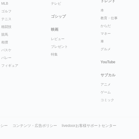
トレンド
MLB
テレビ
本
ゴルフ
ゴシップ
教育・仕事
テニス
からだ
格闘技
映画
マネー
競馬
レビュー
車
相撲
プレゼント
グルメ
バスケ
特集
バレー
YouTube
フィギュア
サブカル
アニメ
ゲーム
コミック
リシー
コンテンツ・広告ポリシー
livedoorお客様サポートセンター