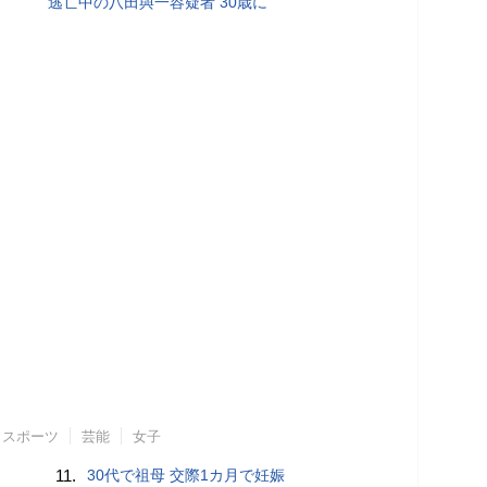
逃亡中の八田與一容疑者 30歳に
スポーツ
芸能
女子
11.
30代で祖母 交際1カ月で妊娠