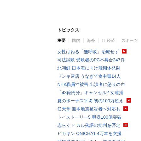
トピックス
主要
国内
海外
IT 経済
スポーツ
女性はねる「無呼吸」治療せず
司法試験 受験者のPC不具合247件
北朝鮮 日本海に向け飛翔体発射
ドンキ露店 うなぎで食中毒14人
NHK職員性被害 出演者に怒りの声
「43億円分」キャンセル? 女逮捕
夏のボーナス平均 初の100万超え
任天堂 熊本地震被災者へ対応も
トイストーリー5 興収100億突破
志らく ヒカル落語の批判を否定
ヒカキン ONICHA1.4万本を支援