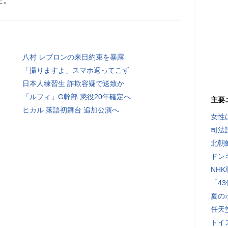
た。
八村 レブロンの来日約束を暴露
「撮りますよ」スマホ返ってこず
日本人練習生 詐欺容疑で送致か
「ルフィ」G幹部 懲役20年確定へ
主要
ヒカル 落語初舞台 追加公演へ
女性
司法
北朝
ドン
NH
「4
夏の
任天
トイ