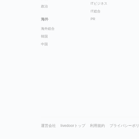
ITビジネス
政治
IT総合
海外
PR
海外総合
韓国
中国
運営会社
livedoorトップ
利用規約
プライバシーポ