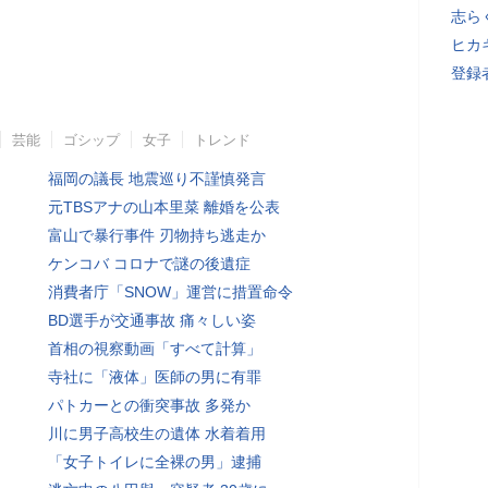
志ら
ヒカキ
登録者
芸能
ゴシップ
女子
トレンド
福岡の議長 地震巡り不謹慎発言
元TBSアナの山本里菜 離婚を公表
富山で暴行事件 刃物持ち逃走か
ケンコバ コロナで謎の後遺症
消費者庁「SNOW」運営に措置命令
BD選手が交通事故 痛々しい姿
首相の視察動画「すべて計算」
寺社に「液体」医師の男に有罪
パトカーとの衝突事故 多発か
川に男子高校生の遺体 水着着用
「女子トイレに全裸の男」逮捕