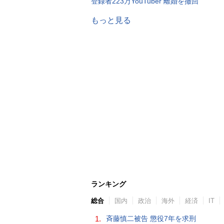
登録者223万YouTuber 離婚を撤回
もっと見る
ランキング
総合
国内
政治
海外
経済
IT
1.
斉藤慎二被告 懲役7年を求刑