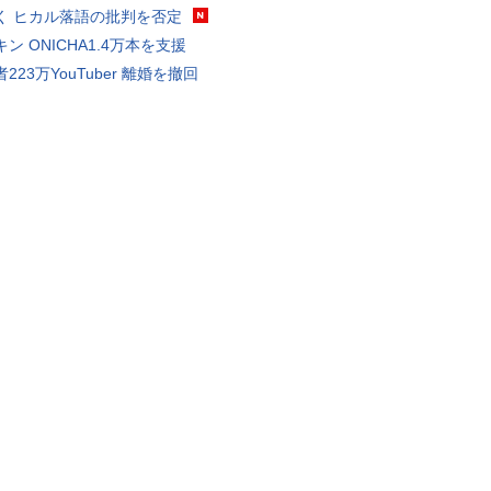
く ヒカル落語の批判を否定
ン ONICHA1.4万本を支援
223万YouTuber 離婚を撤回