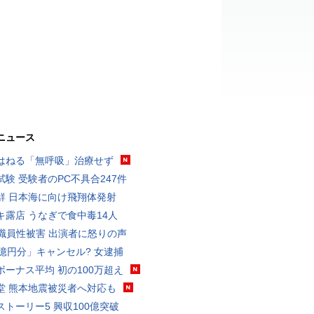
ニュース
はねる「無呼吸」治療せず
試験 受験者のPC不具合247件
鮮 日本海に向け飛翔体発射
キ露店 うなぎで食中毒14人
K職員性被害 出演者に怒りの声
3億円分」キャンセル? 女逮捕
ボーナス平均 初の100万超え
堂 熊本地震被災者へ対応も
ストーリー5 興収100億突破