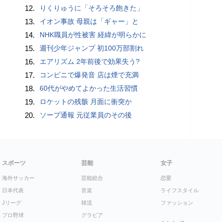
12.
りくりゅうに「そろそろ飽きた」
13.
イオン事故 母親は「ギャー」と
14.
NHK職員が性被害 経緯が明らかに
15.
週刊少年ジャンプ 初100万部割れ
16.
エアリズム 2年前後で効果失う?
17.
コンビニで爆発音 店は煙で充満
18.
60代がやめてよかった生活習慣
19.
ロケットの残骸 月面に衝突か
20.
ソープ通報 元従業員のその後
スポーツ
芸能
女子
海外サッカー
芸能総合
恋愛
日本代表
音楽
ライフスタイル
Jリーグ
韓流
ファッション
プロ野球
グラビア