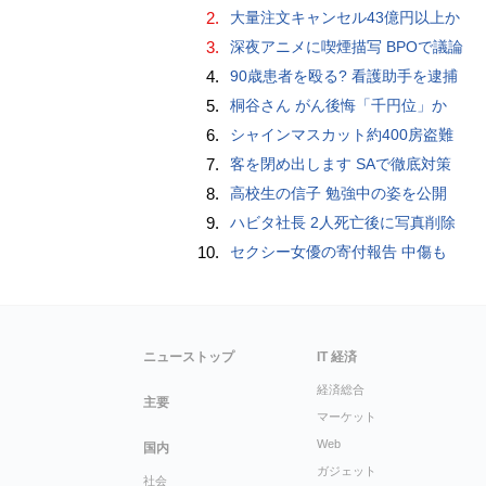
2.
大量注文キャンセル43億円以上か
3.
深夜アニメに喫煙描写 BPOで議論
4.
90歳患者を殴る? 看護助手を逮捕
5.
桐谷さん がん後悔「千円位」か
6.
シャインマスカット約400房盗難
7.
客を閉め出します SAで徹底対策
8.
高校生の信子 勉強中の姿を公開
9.
ハビタ社長 2人死亡後に写真削除
10.
セクシー女優の寄付報告 中傷も
ニューストップ
IT 経済
経済総合
主要
マーケット
Web
国内
ガジェット
社会