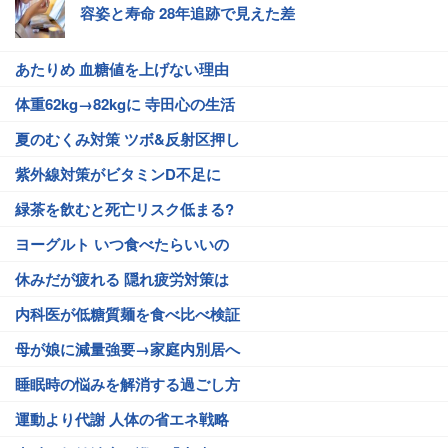
容姿と寿命 28年追跡で見えた差
あたりめ 血糖値を上げない理由
体重62kg→82kgに 寺田心の生活
夏のむくみ対策 ツボ&反射区押し
紫外線対策がビタミンD不足に
緑茶を飲むと死亡リスク低まる?
ヨーグルト いつ食べたらいいの
休みだが疲れる 隠れ疲労対策は
内科医が低糖質麺を食べ比べ検証
母が娘に減量強要→家庭内別居へ
睡眠時の悩みを解消する過ごし方
運動より代謝 人体の省エネ戦略