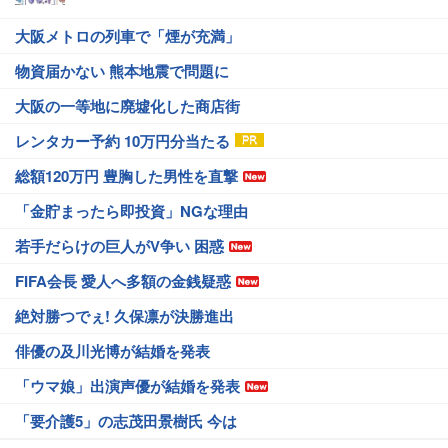
大阪メトロの列車で「煙が充満」
物資届かない 熊本地震で問題に
大阪の一等地に廃墟化した商店街
レンタカー予約 10万円分当たる
総額120万円 豊胸した男性を直撃
「金貯まったら即投資」NGな理由
若手だらけの巨人がV争い 困惑
FIFA会長 愛人へ多額の金銭疑惑
絶対勝つでぇ! 久保凛が決勝進出
俳優の及川光博が結婚を発表
「ウマ娘」出演声優が結婚を発表
「要介護5」の志茂田景樹氏 今は