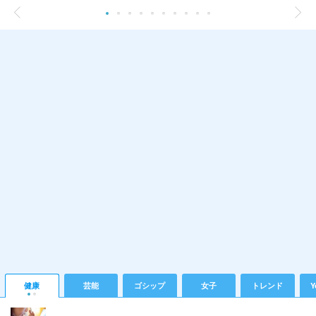
健康
芸能
ゴシップ
女子
トレンド
Y