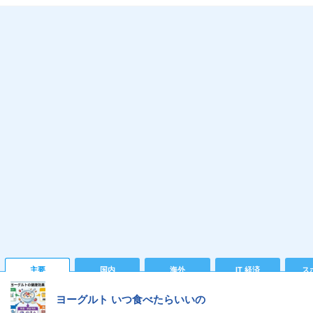
主要
国内
海外
IT 経済
ス
ヨーグルト いつ食べたらいいの