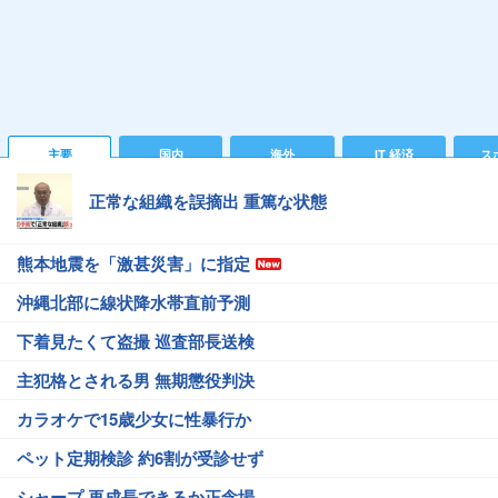
主要
国内
海外
IT 経済
ス
正常な組織を誤摘出 重篤な状態
熊本地震を「激甚災害」に指定
沖縄北部に線状降水帯直前予測
下着見たくて盗撮 巡査部長送検
主犯格とされる男 無期懲役判決
カラオケで15歳少女に性暴行か
ペット定期検診 約6割が受診せず
シャープ 再成長できるか正念場