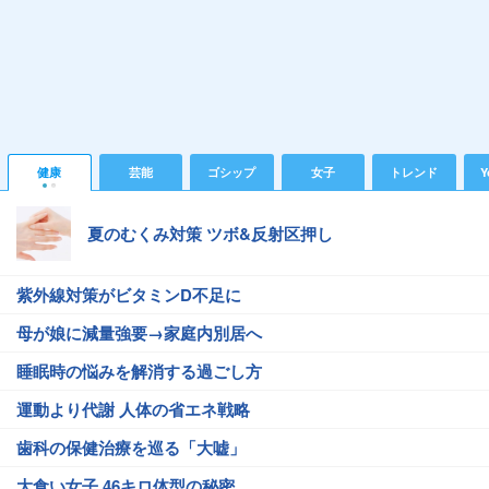
健康
芸能
ゴシップ
女子
トレンド
Y
夏のむくみ対策 ツボ&反射区押し
紫外線対策がビタミンD不足に
母が娘に減量強要→家庭内別居へ
睡眠時の悩みを解消する過ごし方
運動より代謝 人体の省エネ戦略
歯科の保健治療を巡る「大嘘」
大食い女子 46キロ体型の秘密