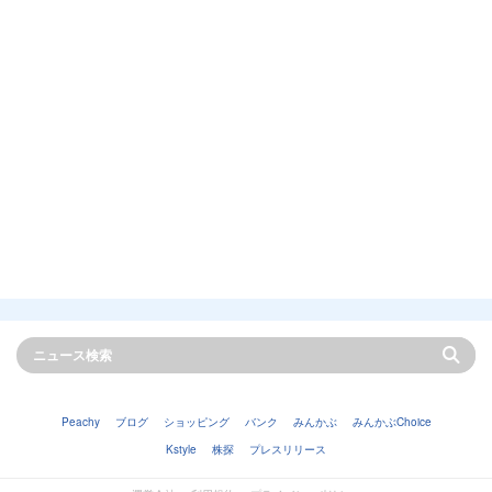
Peachy
ブログ
ショッピング
バンク
みんかぶ
みんかぶChoice
Kstyle
株探
プレスリリース