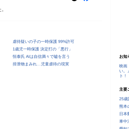
た。
虐待疑いの子の一時保護 99%許可
1歳児一時保護 決定打の「悪行」
恒泰氏 AIは自信満々で嘘を言う
お知
排泄物まみれ…児童虐待の現実
映画
い。
ト！
主要
25
熊本
日本
車中
愛知