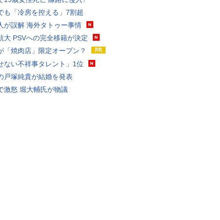
でも「冷房を控える」7割超
人が誤解 海外タトゥー事情
航大 PSVへの完全移籍が決定
が「焼肉店」限定オープン？
せない不祥事タレント」1位
の戸塚純貴が結婚を発表
で激怒 堀大輔氏が物議