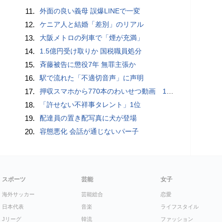
11.
外面の良い義母 誤爆LINEで一変
12.
ケニア人と結婚「差別」のリアル
13.
大阪メトロの列車で「煙が充満」
14.
1.5億円受け取りか 国税職員処分
15.
斉藤被告に懲役7年 無罪主張か
16.
駅で流れた「不適切音声」に声明
17.
押収スマホから770本のわいせつ動画 15歳少女に酒と薬飲ませ性的暴行か 54歳男を再逮捕 「薬もありますよ」とSNSで誘い出し
18.
「許せない不祥事タレント」1位
19.
配達員の置き配写真に犬が登場
20.
容態悪化 会話が通じないパー子
スポーツ
芸能
女子
海外サッカー
芸能総合
恋愛
日本代表
音楽
ライフスタイル
Jリーグ
韓流
ファッション