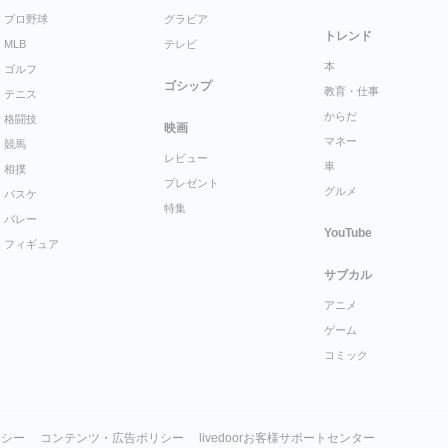
プロ野球
グラビア
トレンド
MLB
テレビ
本
ゴルフ
ゴシップ
教育・仕事
テニス
からだ
格闘技
映画
マネー
競馬
レビュー
車
相撲
プレゼント
グルメ
バスケ
特集
バレー
YouTube
フィギュア
サブカル
アニメ
ゲーム
コミック
リシー
コンテンツ・広告ポリシー
livedoorお客様サポートセンター