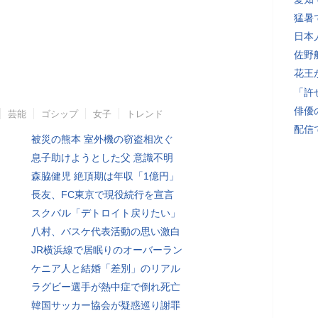
猛暑
日本
佐野
花王
「許
俳優
芸能
ゴシップ
女子
トレンド
配信
被災の熊本 室外機の窃盗相次ぐ
息子助けようとした父 意識不明
森脇健児 絶頂期は年収「1億円」
長友、FC東京で現役続行を宣言
スクバル「デトロイト戻りたい」
八村、バスケ代表活動の思い激白
JR横浜線で居眠りのオーバーラン
ケニア人と結婚「差別」のリアル
ラグビー選手が熱中症で倒れ死亡
韓国サッカー協会が疑惑巡り謝罪