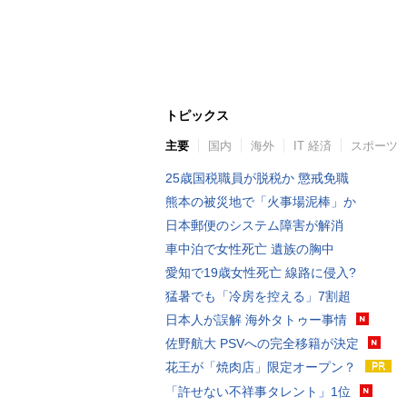
トピックス
主要
国内
海外
IT 経済
スポーツ
25歳国税職員が脱税か 懲戒免職
熊本の被災地で「火事場泥棒」か
日本郵便のシステム障害が解消
車中泊で女性死亡 遺族の胸中
愛知で19歳女性死亡 線路に侵入?
猛暑でも「冷房を控える」7割超
日本人が誤解 海外タトゥー事情
佐野航大 PSVへの完全移籍が決定
花王が「焼肉店」限定オープン？
「許せない不祥事タレント」1位