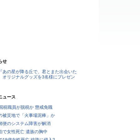
らせ
『あの星が降る丘で、君とまた出会いた
』オリジナルグッズを3名様にプレゼン
ニュース
歳国税職員が脱税か 懲戒免職
の被災地で「火事場泥棒」か
郵便のシステム障害が解消
泊で女性死亡 遺族の胸中
で19歳女性死亡 線路に侵入?