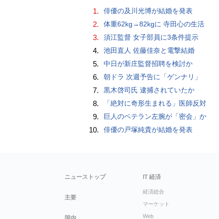
1.
俳優の及川光博が結婚を発表
2.
体重62kg→82kgに 寺田心の生活
3.
須江監督 女子部員に3条件提示
4.
池田直人 佐藤佳奈と電撃結婚
5.
中日が新庄監督招聘を検討か
6.
朝ドラ 次週予告に「ゲンナリ」
7.
黒木啓司氏 逮捕されていたか
8.
「絶対に奇形生まれる」医師反対
9.
巨人のベテラン左腕が「密会」か
10.
俳優の戸塚純貴が結婚を発表
ニューストップ
IT 経済
経済総合
主要
マーケット
Web
国内