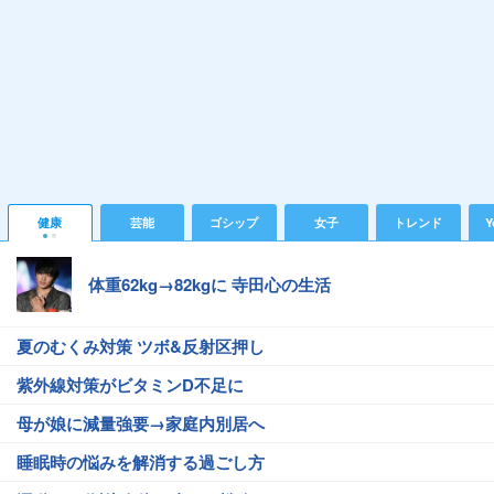
健康
芸能
ゴシップ
女子
トレンド
Y
体重62kg→82kgに 寺田心の生活
夏のむくみ対策 ツボ&反射区押し
紫外線対策がビタミンD不足に
母が娘に減量強要→家庭内別居へ
睡眠時の悩みを解消する過ごし方