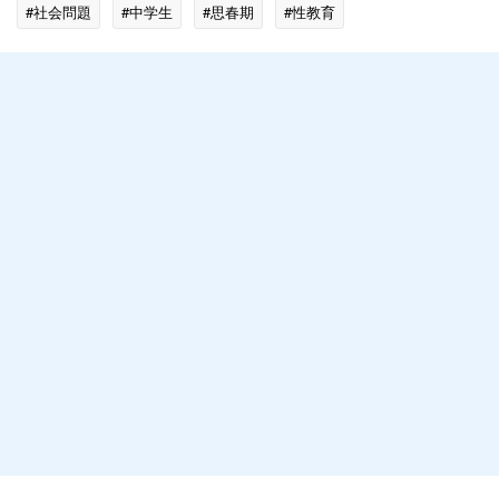
#社会問題
#中学生
#思春期
#性教育
#子どもへの虐待