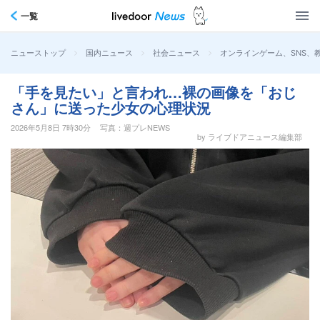
一覧
>
>
>
オンラインゲーム、SNS、
ニューストップ
国内ニュース
社会ニュース
「手を見たい」と言われ…裸の画像を「おじ
さん」に送った少女の心理状況
2026年5月8日 7時30分
写真：週プレNEWS
by ライブドアニュース編集部