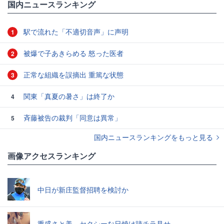
国内ニュースランキング
駅で流れた「不適切音声」に声明
1
被爆で子あきらめる 怒った医者
2
正常な組織を誤摘出 重篤な状態
3
関東「真夏の暑さ」は終了か
4
斉藤被告の裁判「同意は異常」
5
国内ニュースランキングをもっと見る
画像アクセスランキング
中日が新庄監督招聘を検討か
重盛さと美、セクシーな日焼け跡チラ見せ