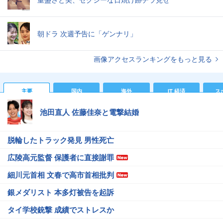
朝ドラ 次週予告に「ゲンナリ」
画像アクセスランキングをもっと見る
主要
国内
海外
IT 経済
ス
池田直人 佐藤佳奈と電撃結婚
脱輪したトラック発見 男性死亡
広陵高元監督 保護者に直接謝罪
細川元首相 文春で高市首相批判
銀メダリスト 本多灯被告を起訴
タイ学校銃撃 成績でストレスか