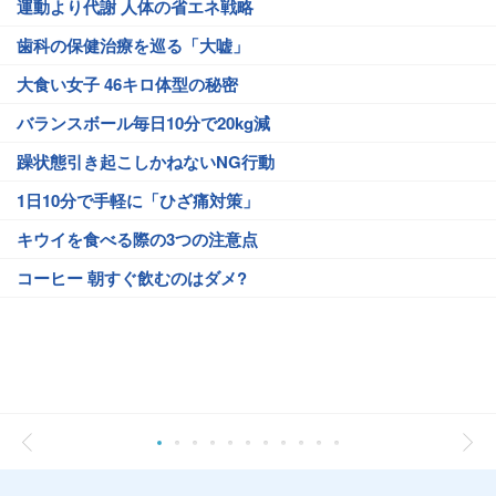
運動より代謝 人体の省エネ戦略
歯科の保健治療を巡る「大嘘」
大食い女子 46キロ体型の秘密
バランスボール毎日10分で20kg減
躁状態引き起こしかねないNG行動
1日10分で手軽に「ひざ痛対策」
キウイを食べる際の3つの注意点
コーヒー 朝すぐ飲むのはダメ?