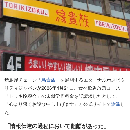
焼鳥屋チェーン「
鳥貴族
」を展開するエターナルホスピタ
リティジャパンが2026年4月21日、食べ飲み放題コース
「トリキ晩餐会」の未就学児料金を誤請求したとして、
「心より深くお詫び申し上げます」と公式サイトで
謝罪
し
た。
「情報伝達の過程において齟齬があった」