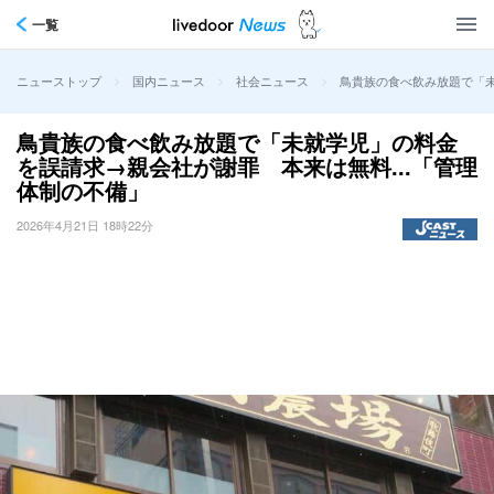
一覧
>
>
>
鳥貴族の食べ飲み放題で「未
ニューストップ
国内ニュース
社会ニュース
鳥貴族の食べ飲み放題で「未就学児」の料金
を誤請求→親会社が謝罪 本来は無料...「管理
体制の不備」
2026年4月21日 18時22分