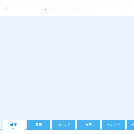
健康
芸能
ゴシップ
女子
トレンド
Y