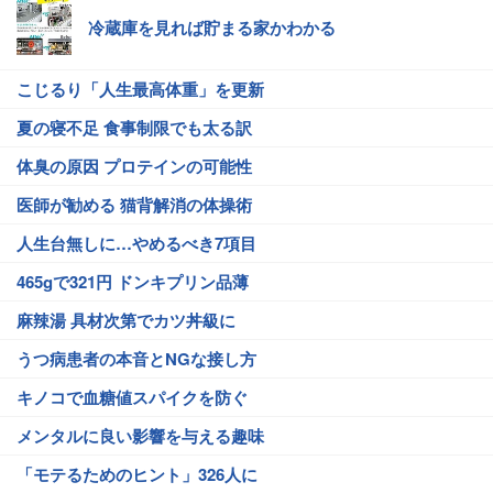
冷蔵庫を見れば貯まる家かわかる
こじるり「人生最高体重」を更新
夏の寝不足 食事制限でも太る訳
体臭の原因 プロテインの可能性
医師が勧める 猫背解消の体操術
人生台無しに…やめるべき7項目
465gで321円 ドンキプリン品薄
麻辣湯 具材次第でカツ丼級に
うつ病患者の本音とNGな接し方
キノコで血糖値スパイクを防ぐ
メンタルに良い影響を与える趣味
「モテるためのヒント」326人に