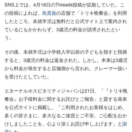
SNS上では、4月18日のThreads投稿が拡散していた。こ
の投稿によれば、
鳥貴族
の店舗で「トリキ晩餐会」を利用
したところ、未就学児は無料だと公式サイト上で案内され
ているにもかかわらず、3歳児の料金が請求されたとい
う。
その後、未就学児は小学校入学以前の子どもを指すと指摘
すると、3歳児の料金は返金された。しかし、本来は3歳児
から料金が発生すると店舗側から言われ、クレーマー扱い
を受けたとしていた。
エターナルホスピタリティジャパンは21日、「『トリキ晩
餐会』お子様料金に関するお詫びとご報告」と題する発表
を公式サイトに掲載し、「ご利用されたお客様をはじめ、
多くの皆さまに、多大なるご迷惑とご不安、ご心配をおか
けしましたことを、心より深くお詫び申し上げます」と
謝
罪
した。