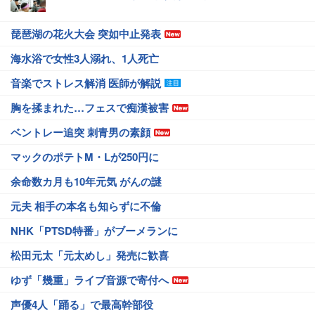
琵琶湖の花火大会 突如中止発表
海水浴で女性3人溺れ、1人死亡
音楽でストレス解消 医師が解説
胸を揉まれた…フェスで痴漢被害
ベントレー追突 刺青男の素顔
マックのポテトM・Lが250円に
余命数カ月も10年元気 がんの謎
元夫 相手の本名も知らずに不倫
NHK「PTSD特番」がブーメランに
松田元太「元太めし」発売に歓喜
ゆず「幾重」ライブ音源で寄付へ
声優4人「踊る」で最高幹部役