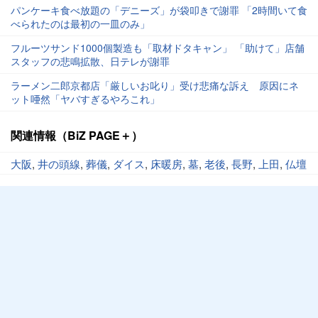
パンケーキ食べ放題の「デニーズ」が袋叩きで謝罪 「2時間いて食
べられたのは最初の一皿のみ」
フルーツサンド1000個製造も「取材ドタキャン」 「助けて」店舗
スタッフの悲鳴拡散、日テレが謝罪
ラーメン二郎京都店「厳しいお叱り」受け悲痛な訴え 原因にネ
ット唖然「ヤバすぎるやろこれ」
関連情報（BiZ PAGE＋）
大阪
,
井の頭線
,
葬儀
,
ダイス
,
床暖房
,
墓
,
老後
,
長野
,
上田
,
仏壇