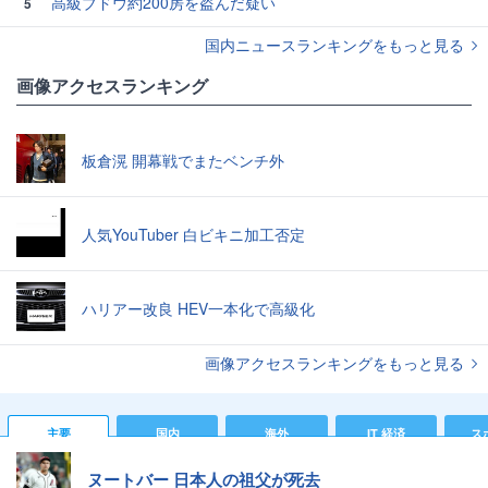
高級ブドウ約200房を盗んだ疑い
5
国内ニュースランキングをもっと見る
画像アクセスランキング
板倉滉 開幕戦でまたベンチ外
人気YouTuber 白ビキニ加工否定
ハリアー改良 HEV一本化で高級化
画像アクセスランキングをもっと見る
主要
国内
海外
IT 経済
ス
ヌートバー 日本人の祖父が死去