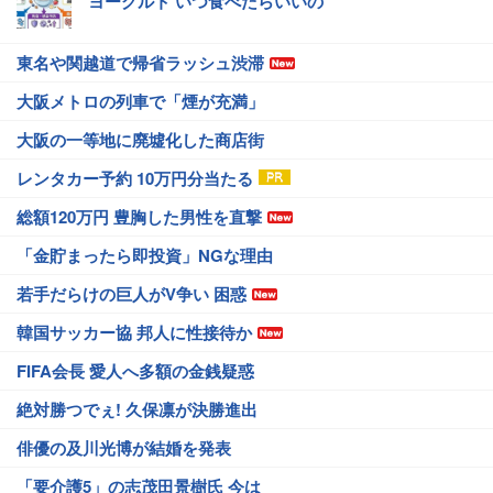
ヨーグルト いつ食べたらいいの
東名や関越道で帰省ラッシュ渋滞
大阪メトロの列車で「煙が充満」
大阪の一等地に廃墟化した商店街
レンタカー予約 10万円分当たる
総額120万円 豊胸した男性を直撃
「金貯まったら即投資」NGな理由
若手だらけの巨人がV争い 困惑
韓国サッカー協 邦人に性接待か
FIFA会長 愛人へ多額の金銭疑惑
絶対勝つでぇ! 久保凛が決勝進出
俳優の及川光博が結婚を発表
「要介護5」の志茂田景樹氏 今は