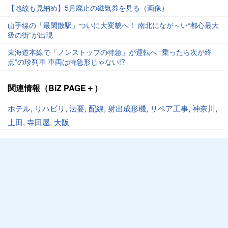
【地紋も見納め】5月廃止の磁気券を見る（画像）
山手線の「最閑散駅」ついに大変貌へ！ 南北になが～い“都心最大
級の街”が出現
東海道本線で「ノンストップの特急」が運転へ “乗ったら次が終
点”の珍列車 車両は特急形じゃない!?
関連情報（BiZ PAGE＋）
ホテル
,
リハビリ
,
法要
,
配線
,
射出成形機
,
リペア工事
,
神奈川
,
上田
,
寺田屋
,
大阪