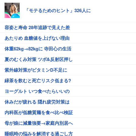
「モテるためのヒント」326人に
容姿と寿命 28年追跡で見えた差
あたりめ 血糖値を上げない理由
体重62kg→82kgに 寺田心の生活
夏のむくみ対策 ツボ&反射区押し
紫外線対策がビタミンD不足に
緑茶を飲むと死亡リスク低まる?
ヨーグルト いつ食べたらいいの
休みだが疲れる 隠れ疲労対策は
内科医が低糖質麺を食べ比べ検証
母が娘に減量強要→家庭内別居へ
睡眠時の悩みを解消する過ごし方