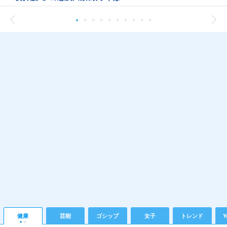
健康
芸能
ゴシップ
女子
トレンド
Y