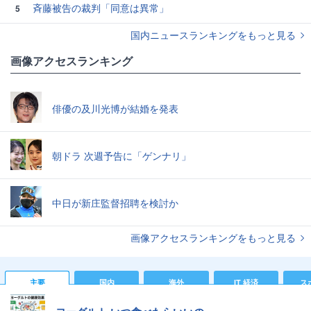
斉藤被告の裁判「同意は異常」
5
国内ニュースランキングをもっと見る
画像アクセスランキング
俳優の及川光博が結婚を発表
朝ドラ 次週予告に「ゲンナリ」
中日が新庄監督招聘を検討か
画像アクセスランキングをもっと見る
主要
国内
海外
IT 経済
ス