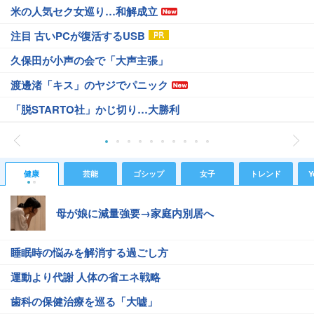
米の人気セク女巡り…和解成立
注目 古いPCが復活するUSB
久保田が小声の会で「大声主張」
渡邊渚「キス」のヤジでパニック
「脱STARTO社」かじ切り…大勝利
健康
芸能
ゴシップ
女子
トレンド
Y
母が娘に減量強要→家庭内別居へ
睡眠時の悩みを解消する過ごし方
運動より代謝 人体の省エネ戦略
歯科の保健治療を巡る「大嘘」