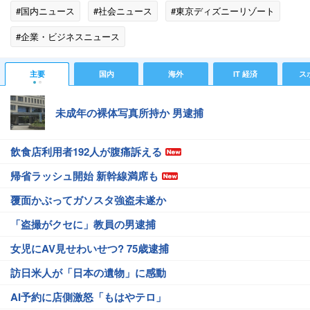
#国内ニュース
#社会ニュース
#東京ディズニーリゾート
#企業・ビジネスニュース
主要
国内
海外
IT 経済
ス
未成年の裸体写真所持か 男逮捕
飲食店利用者192人が腹痛訴える
帰省ラッシュ開始 新幹線満席も
覆面かぶってガソスタ強盗未遂か
「盗撮がクセに」教員の男逮捕
女児にAV見せわいせつ? 75歳逮捕
訪日米人が「日本の遺物」に感動
AI予約に店側激怒「もはやテロ」