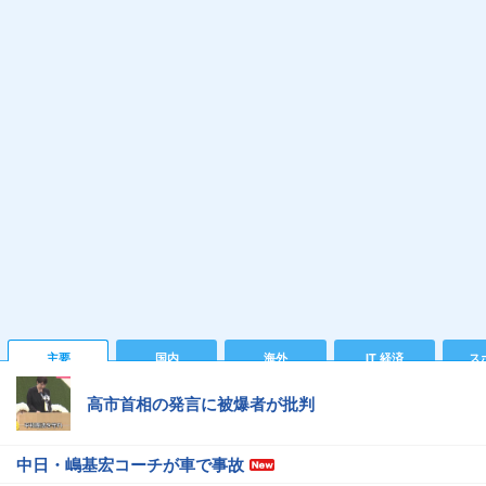
主要
国内
海外
IT 経済
ス
高市首相の発言に被爆者が批判
中日・嶋基宏コーチが車で事故