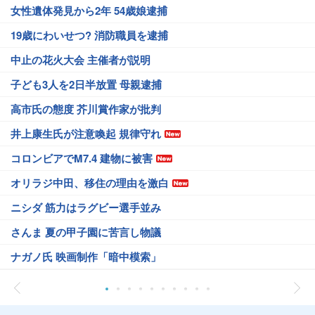
女性遺体発見から2年 54歳娘逮捕
19歳にわいせつ? 消防職員を逮捕
中止の花火大会 主催者が説明
子ども3人を2日半放置 母親逮捕
高市氏の態度 芥川賞作家が批判
井上康生氏が注意喚起 規律守れ
コロンビアでM7.4 建物に被害
オリラジ中田、移住の理由を激白
ニシダ 筋力はラグビー選手並み
さんま 夏の甲子園に苦言し物議
ナガノ氏 映画制作「暗中模索」