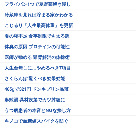
フライパン1つで夏野菜焼き浸し
冷蔵庫を見れば貯まる家かわかる
こじるり「人生最高体重」を更新
夏の寝不足 食事制限でも太る訳
体臭の原因 プロテインの可能性
医師が勧める 猫背解消の体操術
人生台無しに…やめるべき7項目
さくらんぼ 驚くべき効果効能
465gで321円 ドンキプリン品薄
麻辣湯 具材次第でカツ丼級に
うつ病患者の本音とNGな接し方
キノコで血糖値スパイクを防ぐ