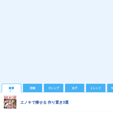
健康
芸能
ゴシップ
女子
トレンド
Y
エノキで痩せる 作り置き3選