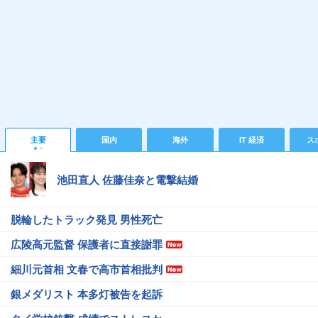
主要
国内
海外
IT 経済
ス
池田直人 佐藤佳奈と電撃結婚
脱輪したトラック発見 男性死亡
広陵高元監督 保護者に直接謝罪
細川元首相 文春で高市首相批判
銀メダリスト 本多灯被告を起訴