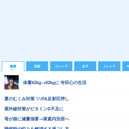
健康
芸能
ゴシップ
女子
トレンド
Y
体重62kg→82kgに 寺田心の生活
夏のむくみ対策 ツボ&反射区押し
紫外線対策がビタミンD不足に
母が娘に減量強要→家庭内別居へ
睡眠時の悩みを解消する過ごし方