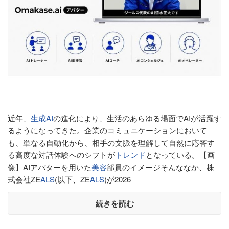
近年、
生成AI
の進化により、生活のあらゆる場面でAIが活躍す
るようになってきた。企業のコミュニケーションにおいて
も、単なる自動化から、相手の文脈を理解して自然に応答す
る高度な対話体験へのシフトが
トレンド
となっている。【画
像】AIアバターを用いた
美容
部員のイメージそんななか、株
式会社ZE
ALS
(以下、ZE
ALS
)が2026
続きを読む