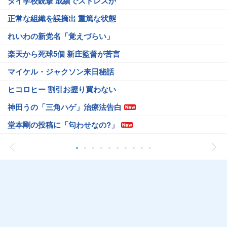
タイ学校銃撃 成績でストレスか
正常な組織を誤摘出 重篤な状態
れいわの新党名「覚えづらい」
楽天から死球5個 新庄監督が苦言
マイケル・ジャクソン来日秘話
ヒコロヒー 割引お握り買わない
神田うの「三角ハゲ」治療法告白
堂本剛の投稿に「匂わせなの?」