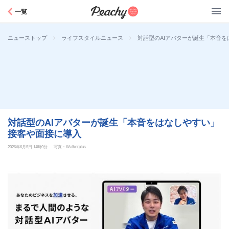
Peachy
一覧
>
>
対話型のAIアバターが誕生「本音
ニューストップ
ライフスタイルニュース
対話型のAIアバターが誕生「本音をはなしやすい」
接客や面接に導入
2026年6月9日 14時0分
写真：Walkerplus