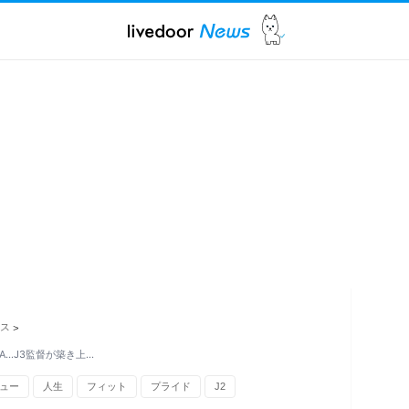
ス
>
A…J3監督が築き上…
ュー
人生
フィット
プライド
J2