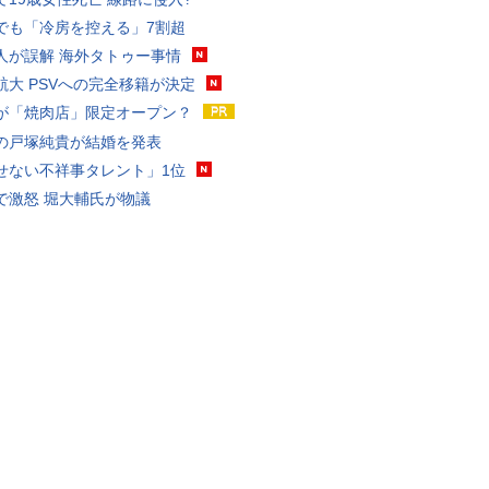
でも「冷房を控える」7割超
人が誤解 海外タトゥー事情
航大 PSVへの完全移籍が決定
が「焼肉店」限定オープン？
の戸塚純貴が結婚を発表
せない不祥事タレント」1位
で激怒 堀大輔氏が物議