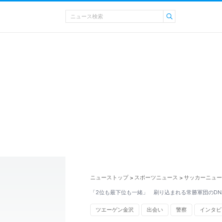
ニューストップ
スポーツニュース
サッカーニュー
>
>
「2位も最下位も一緒」 刷り込まれる常勝軍団のDN
ツエーゲン金沢
出会い
警察
インタビ
YBCルヴァンカップ