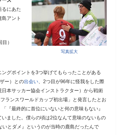
ラーズ
語るにあた
鹿島アント
回目）
写真拡大
ニングポイントを3つ挙げてもらったことがある
イザー）との
出会い
、2つ目が96年に怪我をした際
現日本サッカー協会インストラクター）から戦術
年フランスワールドカップ初出場」と発言したとお
。「『最終的に首位にいないと何の意味もない』
ていました。僕らの頃は2位なんて意味のないもの
ないとダメ』というのが当時の鹿島だったんで