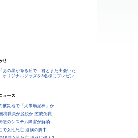
らせ
『あの星が降る丘で、君とまた出会いた
』オリジナルグッズを3名様にプレゼン
ニュース
の被災地で「火事場泥棒」か
歳国税職員が脱税か 懲戒免職
郵便のシステム障害が解消
泊で女性死亡 遺族の胸中
で19歳女性死亡 線路に侵入?