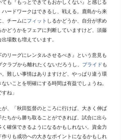
いても『もっとできてもおかしくない』と感じる
、ハードワークはできるし、戦える。鹿島から来
に、チームに
フィット
しるかどうか、自分が求め
るかどうかをフェアに判断していますけど、須藤
合出場数も増えています。
のリーグにレンタルさせるべき』という意見も
プクラブから離れたくないだろうし、
プライド
も
い。難しい事情はありますけど、やっぱり違う環
きないことを明確にする時間は有益でしょうね。
ですね」
が、「秋田監督のところに行けば、大きく伸ば
手たちから勝ち取ることができれば、試合に出ら
多く確保できるようになるかもしれない。資金力
ド作りも成功への大きなポイントになるかもしれ