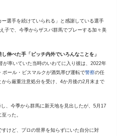
ー選手を続けていられる」と感謝している選手
教え子で、今季からザスパ群馬でプレーする加々美
差し伸べた手「ピッチ内外でいろんなことを」
督が率いていた当時のいわてに入り彼は、2022年
・ポール・ビスマルクが酒気帯び運転で
警察
の任
から厳重注意処分を受け、4か月後の2月末まで
帰し、今季から群馬に新天地を見出したが、5月17
に至った。
ですけど、プロの世界を知らずにいた自分に対