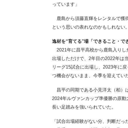
っています」
鹿島から須藤直輝をレンタルで獲得
という思いの表れなのかもしれない
逸材を“育てる”場「できること・で
2021年に昌平高校から鹿島入りし
出場しただけで、2年目の2022年は
リーグ15試合に出場し、2023年
つ機会がないまま、今季を迎えてい
昌平の同期である小見洋太（柏）は
2024年ルヴァンカップ準優勝の原
長い足踏みを強いられていた。
「試合出場経験がない分、判断だっ