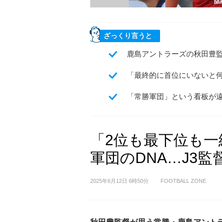
ざっくり言うと
鹿島アントラーズの秋田豊
「最終的に首位にいないと
「常勝軍団」という看板が
「2位も最下位も
軍団のDNA…J3監
2025年6月12日 6時50分
FOOTBALL ZONE