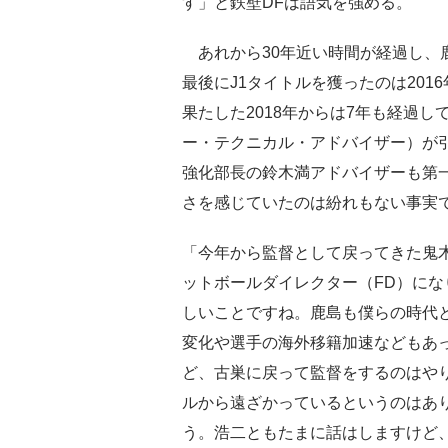
す」と鉄壁DFは語気を強める。
あれから30年近い時間が経過し、鹿
最後にJ1タイトルを獲ったのは201
果たした2018年からは7年も経過
ー・テクニカル・アドバイザー）が引
強化部長の鈴木満アドバイザーも第
さを感じていたのは紛れもない事実
「今年から監督として戻ってきた鬼
ットボールダイレクター（FD）に
しいことですね。鹿島も僕らの時代と
変化や選手の海外移籍加速などもあ
ど、古巣に戻って監督をするのはやり
ルから遠ざかっているというのはあ
う。浩二ともたまに話はしますけど