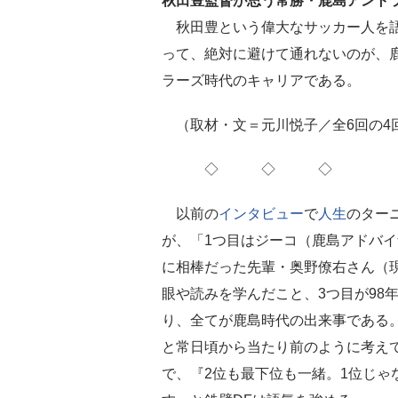
秋田豊監督が思う常勝・鹿島アント
秋田豊という偉大なサッカー人を
って、絶対に避けて通れないのが、
ラーズ時代のキャリアである。
（取材・文＝元川悦子／全6回の4
◇ ◇ ◇
以前の
インタビュー
で
人生
のター
が、「1つ目はジーコ（鹿島アドバ
に相棒だった先輩・奥野僚右さん（
眼や読みを学んだこと、3つ目が98
り、全てが鹿島時代の出来事である
と常日頃から当たり前のように考え
で、『2位も最下位も一緒。1位じゃ