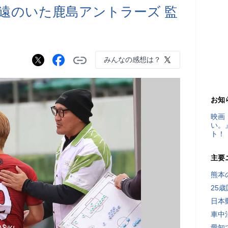
遠のいた鹿島アントラーズ 監
みんなの感想は？
お知
映画
い。
ト！
主要
熊本
25
日本
車中
愛知