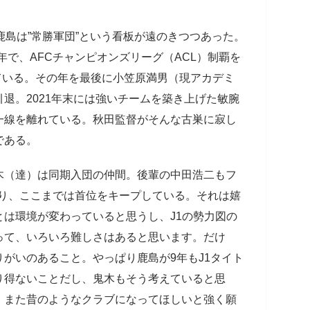
島は”常勝軍団”という看板が遠のきつつあった。
6年で、AFCチャンピオンズリーグ（ACL）制覇を
している。その年を最後に小笠原満男（現アカデミ
退。2021年末には強いチームを築き上げた敏腕
一線を離れている。秋田監督がそんな古巣に寂し
である。
木（達）は同期入団の仲間。後輩の中田浩二もフ
なり、ここまでは首位をキープしている。それは嬉
は環境が変わっていると思うし、J1の勢力図の
って、いろいろ難しさはあると思います。だけ
がいのあること。やっぱり鹿島が9年もJ1タイト
り得ないことだし、鬼木もそう考えていると思
、また昔のようなクラブになってほしいと強く願