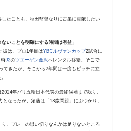
したことも、秋田監督なりに古巣に貢献したい
。
きないことを明確にする時間は有益」
た彼は、プロ1年目は
YBCルヴァンカップ
2試合に
当時
J2
の
ツエーゲン金沢
へレンタル移籍。そこで
に戻ってきたが、そこから2年間は一度もピッチに立
た。
2024年パリ五輪日本代表の最終候補まで残り、
動力となったが、須藤は「18歳問題」にぶつかり、
たり、プレーの思い切りなんかは足りないところ