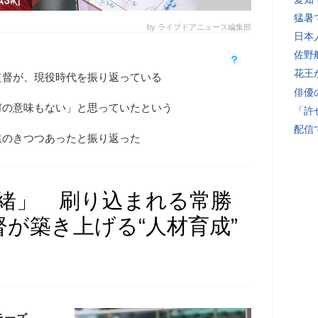
猛暑
by ライブドアニュース編集部
日本
佐野
花王
監督が、現役時代を振り返っている
俳優
何の意味もない」と思っていたという
「許
配信
遠のきつつあったと振り返った
一緒」 刷り込まれる常勝
督が築き上げる“人材育成”