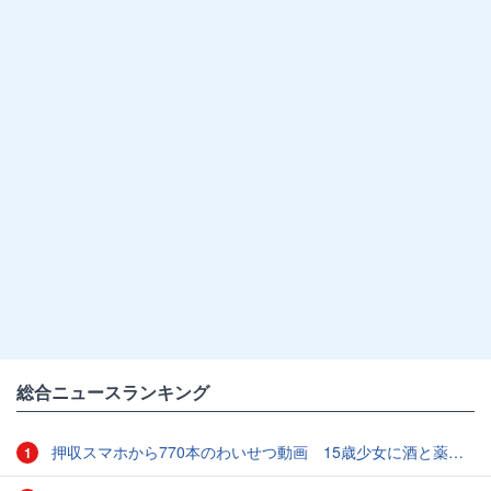
総合ニュースランキング
押収スマホから770本のわいせつ動画 15歳少女に酒と薬飲ませ性的暴行か 54歳男を再逮捕 「薬もありますよ」とSNSで誘い出し
1