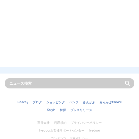
Peachy
ブログ
ショッピング
バンク
みんかぶ
みんかぶChoice
Kstyle
株探
プレスリリース
運営会社
利用規約
プライバシーポリシー
livedoorお客様サポートセンター
livedoor
コンテンツ・広告ポリシー