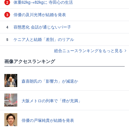
体重62kg→82kgに 寺田心の生活
2
俳優の及川光博が結婚を発表
3
容態悪化 会話が通じないパー子
4
ケニア人と結婚「差別」のリアル
5
総合ニュースランキングをもっと見る
画像アクセスランキング
森喜朗氏の「影響力」が減退か
大阪メトロの列車で「煙が充満」
俳優の戸塚純貴が結婚を発表