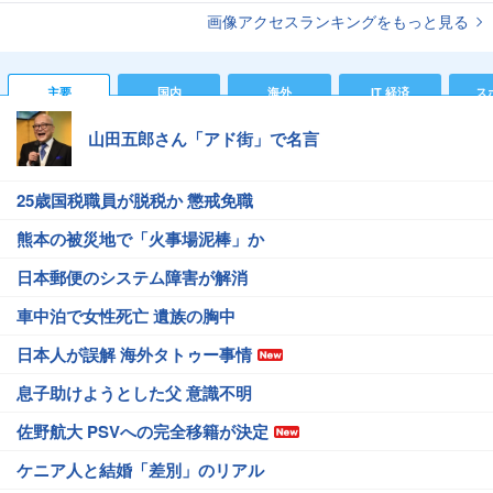
画像アクセスランキングをもっと見る
主要
国内
海外
IT 経済
ス
山田五郎さん「アド街」で名言
25歳国税職員が脱税か 懲戒免職
熊本の被災地で「火事場泥棒」か
日本郵便のシステム障害が解消
車中泊で女性死亡 遺族の胸中
日本人が誤解 海外タトゥー事情
息子助けようとした父 意識不明
佐野航大 PSVへの完全移籍が決定
ケニア人と結婚「差別」のリアル