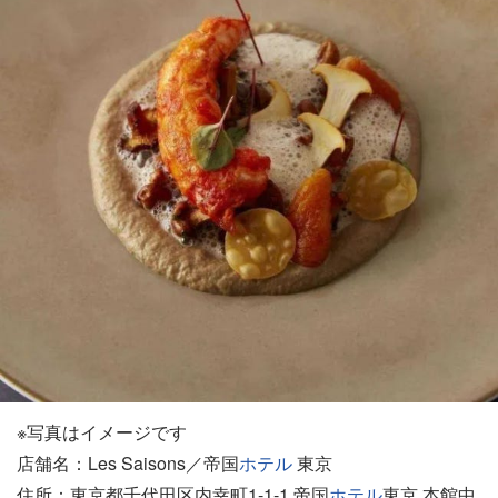
※写真はイメージです
店舗名：Les Saisons／帝国
ホテル
東京
住所：東京都千代田区内幸町1-1-1 帝国
ホテル
東京 本館中