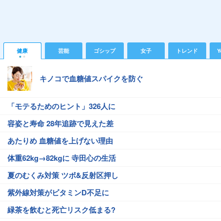
健康
芸能
ゴシップ
女子
トレンド
Y
キノコで血糖値スパイクを防ぐ
「モテるためのヒント」326人に
容姿と寿命 28年追跡で見えた差
あたりめ 血糖値を上げない理由
体重62kg→82kgに 寺田心の生活
夏のむくみ対策 ツボ&反射区押し
紫外線対策がビタミンD不足に
緑茶を飲むと死亡リスク低まる?