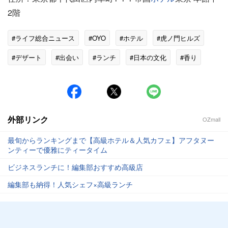
2階
#ライフ総合ニュース
#OYO
#ホテル
#虎ノ門ヒルズ
#デザート
#出会い
#ランチ
#日本の文化
#香り
外部リンク
OZmall
最旬からランキングまで【高級ホテル＆人気カフェ】アフタヌー
ンティーで優雅にティータイム
ビジネスランチに！編集部おすすめ高級店
編集部も納得！人気シェフ×高級ランチ