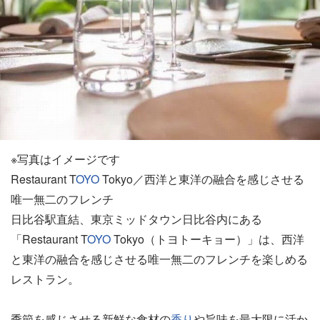
※写真はイメージです
Restaurant T
OYO
Tokyo／西洋と東洋の融合を感じさせる
唯一無二のフレンチ
日比谷駅直結、東京ミッドタウン日比谷内にある
「Restaurant T
OYO
Tokyo（トヨトーキョー）」は、西洋
と東洋の融合を感じさせる唯一無二のフレンチを楽しめる
レストラン。
季節を感じさせる新鮮な食材の
香り
や旨味を最大限に活か