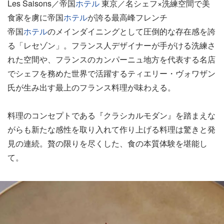
Les Saisons／帝国
ホテル
東京／名シェフ×洗練空間で美
食家を虜に帝国
ホテル
が誇る最高峰フレンチ
帝国
ホテル
のメインダイニングとして圧倒的な存在感を誇
る「レセゾン」。フランス人デザイナーが手がける洗練さ
れた空間や、フランスのカンパーニュ地方を代表する名店
でシェフを務めた世界で活躍するティエリー・ヴォワザン
氏が生み出す最上のフランス料理が味わえる。
料理のコンセプトである『クラシカルモダン』を踏まえな
がらも新たな感性を取り入れて作り上げる料理は驚きと発
見の連続。贅の限りを尽くした、食の本質体験を堪能し
て。