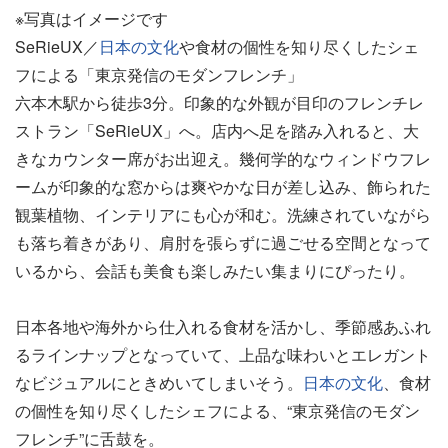
※写真はイメージです
SeRieUX／
日本の文化
や食材の個性を知り尽くしたシェ
フによる「東京発信のモダンフレンチ」
六本木駅から徒歩3分。印象的な外観が目印のフレンチレ
ストラン「SeRieUX」へ。店内へ足を踏み入れると、大
きなカウンター席がお出迎え。幾何学的なウィンドウフレ
ームが印象的な窓からは爽やかな日が差し込み、飾られた
観葉植物、インテリアにも心が和む。洗練されていながら
も落ち着きがあり、肩肘を張らずに過ごせる空間となって
いるから、会話も美食も楽しみたい集まりにぴったり。
日本各地や海外から仕入れる食材を活かし、季節感あふれ
るラインナップとなっていて、上品な味わいとエレガント
なビジュアルにときめいてしまいそう。
日本の文化
、食材
の個性を知り尽くしたシェフによる、“東京発信のモダン
フレンチ”に舌鼓を。