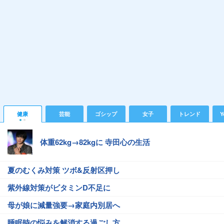
健康
芸能
ゴシップ
女子
トレンド
Y
体重62kg→82kgに 寺田心の生活
夏のむくみ対策 ツボ&反射区押し
紫外線対策がビタミンD不足に
母が娘に減量強要→家庭内別居へ
睡眠時の悩みを解消する過ごし方