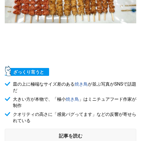
ざっくり言うと
皿の上に極端なサイズ差のある
焼き鳥
が並ぶ写真がSNSで話題
だ
大きい方が本物で、「極小
焼き鳥
」はミニチュアフード作家が
制作
クオリティの高さに「感覚バグってます」などの反響が寄せら
れている
記事を読む