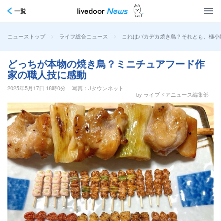
一覧
>
>
これはバカデカ焼き鳥？それとも、極小
ニューストップ
ライフ総合ニュース
どっちが本物の焼き鳥？ミニチュアフード作
家の職人技に感動
2025年5月17日 18時0分
写真：Jタウンネット
by ライブドアニュース編集部