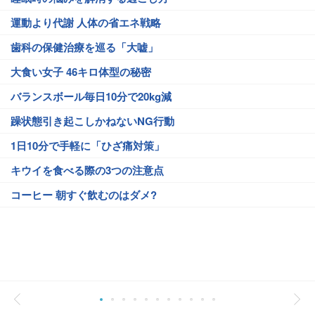
運動より代謝 人体の省エネ戦略
歯科の保健治療を巡る「大嘘」
大食い女子 46キロ体型の秘密
バランスボール毎日10分で20kg減
躁状態引き起こしかねないNG行動
1日10分で手軽に「ひざ痛対策」
キウイを食べる際の3つの注意点
コーヒー 朝すぐ飲むのはダメ?