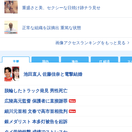
重盛さと美、セクシーな日焼け跡チラ見せ
正常な組織を誤摘出 重篤な状態
画像アクセスランキングをもっと見る
主要
国内
海外
IT 経済
ス
池田直人 佐藤佳奈と電撃結婚
脱輪したトラック発見 男性死亡
広陵高元監督 保護者に直接謝罪
細川元首相 文春で高市首相批判
銀メダリスト 本多灯被告を起訴
タイ学校銃撃 成績でストレスか