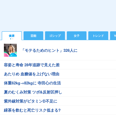
健康
芸能
ゴシップ
女子
トレンド
Y
「モテるためのヒント」326人に
容姿と寿命 28年追跡で見えた差
あたりめ 血糖値を上げない理由
体重62kg→82kgに 寺田心の生活
夏のむくみ対策 ツボ&反射区押し
紫外線対策がビタミンD不足に
緑茶を飲むと死亡リスク低まる?