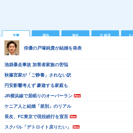
主要
国内
海外
IT 経済
ス
俳優の戸塚純貴が結婚を発表
池袋暴走事故 加害者家族の苦悩
秋篠宮家が「ご静養」されない訳
円安影響考えず 豪遊する家庭も
JR横浜線で居眠りのオーバーラン
ケニア人と結婚「差別」のリアル
長友、FC東京で現役続行を宣言
スクバル「デトロイト戻りたい」