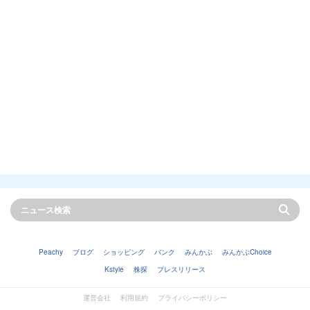
Peachy
ブログ
ショッピング
バンク
みんかぶ
みんかぶChoice
Kstyle
株探
プレスリリース
運営会社
利用規約
プライバシーポリシー