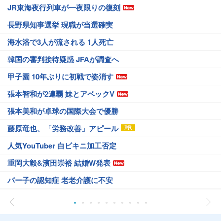
JR東海夜行列車が一夜限りの復刻
長野県知事選挙 現職が当選確実
海水浴で3人が流される 1人死亡
韓国の審判接待疑惑 JFAが調査へ
甲子園 10年ぶりに初戦で姿消す
張本智和が2連覇 妹とアベックV
張本美和が卓球の国際大会で優勝
藤原竜也、「労務改善」アピール
人気YouTuber 白ビキニ加工否定
重岡大毅&濱田崇裕 結婚W発表
パー子の認知症 老老介護に不安