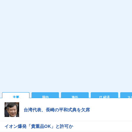
主要
国内
海外
IT 経済
ス
台湾代表、長崎の平和式典を欠席
イオン爆発「貴重品OK」と許可か