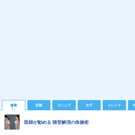
健康
芸能
ゴシップ
女子
トレンド
Y
医師が勧める 猫背解消の体操術