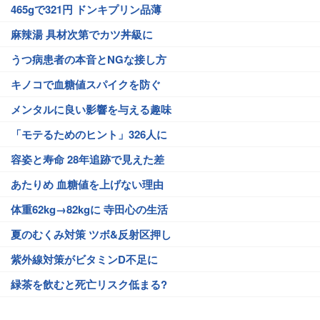
465gで321円 ドンキプリン品薄
麻辣湯 具材次第でカツ丼級に
うつ病患者の本音とNGな接し方
キノコで血糖値スパイクを防ぐ
メンタルに良い影響を与える趣味
「モテるためのヒント」326人に
容姿と寿命 28年追跡で見えた差
あたりめ 血糖値を上げない理由
体重62kg→82kgに 寺田心の生活
夏のむくみ対策 ツボ&反射区押し
紫外線対策がビタミンD不足に
緑茶を飲むと死亡リスク低まる?