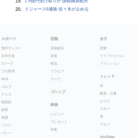
19.
1.5億円受け取りか 国税職員処分
20.
ドジャース6連敗 佐々木が止める
スポーツ
芸能
女子
海外サッカー
芸能総合
恋愛
日本代表
音楽
ライフスタイル
Jリーグ
韓流
ファッション
プロ野球
グラビア
トレンド
MLB
テレビ
本
ゴルフ
ゴシップ
教育・仕事
テニス
からだ
格闘技
映画
マネー
競馬
レビュー
車
相撲
プレゼント
グルメ
バスケ
特集
バレー
YouTube