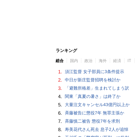
ランキング
総合
国内
政治
海外
経済
IT
1.
須江監督 女子部員に3条件提示
2.
中日が新庄監督招聘を検討か
3.
「避難所格差」生まれてしまう訳
4.
関東「真夏の暑さ」は終了か
5.
大量注文キャンセル43億円以上か
6.
斉藤被告に懲役7年 無罪主張か
7.
斉藤慎二被告 懲役7年を求刑
8.
寿美花代さん死去 息子2人が追悼