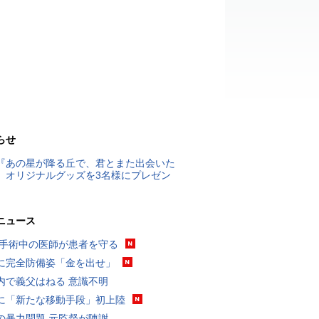
らせ
『あの星が降る丘で、君とまた出会いた
』オリジナルグッズを3名様にプレゼン
ニュース
 手術中の医師が患者を守る
に完全防備姿「金を出せ」
内で義父はねる 意識不明
に「新たな移動手段」初上陸
の暴力問題 元監督が陳謝