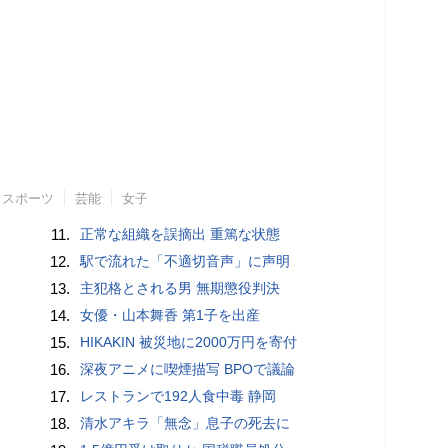
スポーツ
芸能
女子
11.
正常な組織を誤摘出 重篤な状態
12.
駅で流れた「不適切音声」に声明
13.
主犯格とされる男 無期懲役判決
14.
女優・山本舞香 第1子を出産
15.
HIKAKIN 被災地に2000万円を寄付
16.
深夜アニメに喫煙描写 BPOで議論
17.
レストランで192人食中毒 静岡
18.
清水アキラ「無念」息子の死去に