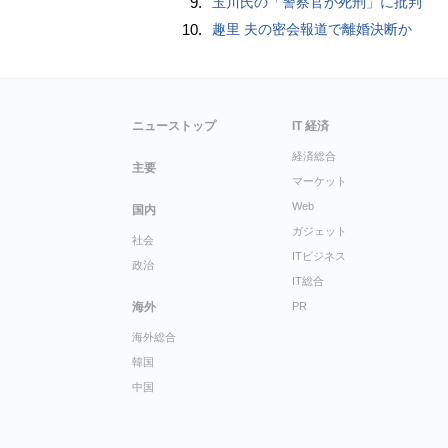
9.
玉川氏の「警察官が死刑」に批判
10.
趣里 夫の密会報道で離婚決断か
ニューストップ
IT 経済
経済総合
主要
マーケット
Web
国内
ガジェット
社会
ITビジネス
政治
IT総合
海外
PR
海外総合
韓国
中国