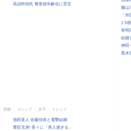
高須幹弥氏 整形低年齢化に苦言
服は
「外
1.
有明
結婚
神田
黒木
芸能
ゴシップ
女子
トレンド
池田直人 佐藤佳奈と電撃結婚
豊臣兄弟! 茶々に「美人過ぎる」