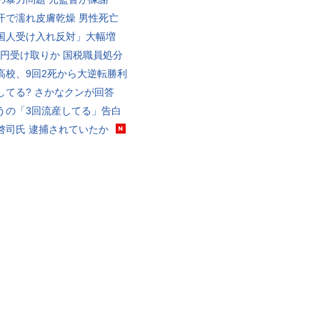
汗で濡れ皮膚乾燥 男性死亡
国人受け入れ反対」大幅増
5億円受け取りか 国税職員処分
高校、9回2死から大逆転勝利
してる? さかなクンが回答
うの「3回流産してる」告白
啓司氏 逮捕されていたか