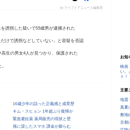
by ライブドアニュース編集部
を誘拐した疑いで59歳男が逮捕された
ただけで誘拐などしていない」と容疑を否認
の中高生の男女4人が見つかり、保護された
お知
た。
映画
い。
ト！
主要
地震
16歳少年の誤った正義感と成育歴
真夏
キム・スヒョン 1年超ぶり復帰か
敷地
緊急避妊薬 薬局販売の現状と壁
京都
孫に貸したスマホ 課金が膨らむ
広陵