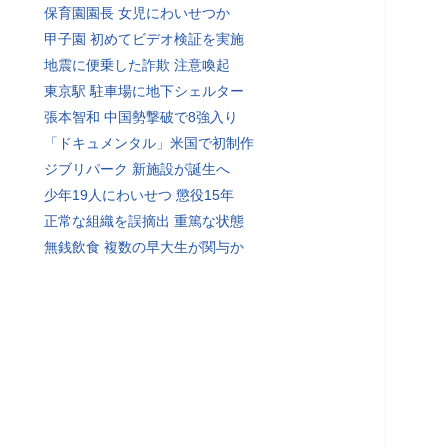
保育園園長 女児にわいせつか
甲子園 初めてビデオ検証を実施
地震に便乗した詐欺 注意喚起
東京駅 駐車場に地下シェルター
張本智和 中国勢撃破で8強入り
「ドキュメンタル」米国で初制作
ジブリパーク 新施設が誕生へ
少年19人にわいせつ 懲役15年
正常な組織を誤摘出 重篤な状態
無銭飲食 複数の早大生が関与か