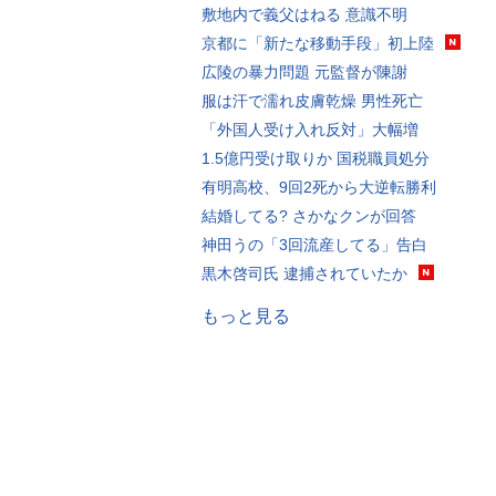
敷地内で義父はねる 意識不明
京都に「新たな移動手段」初上陸
広陵の暴力問題 元監督が陳謝
服は汗で濡れ皮膚乾燥 男性死亡
「外国人受け入れ反対」大幅増
1.5億円受け取りか 国税職員処分
有明高校、9回2死から大逆転勝利
結婚してる? さかなクンが回答
神田うの「3回流産してる」告白
黒木啓司氏 逮捕されていたか
もっと見る