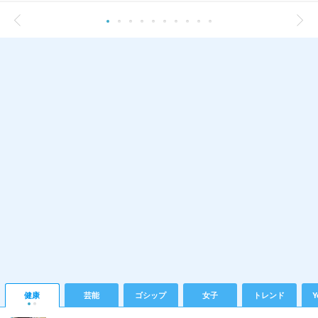
健康
芸能
ゴシップ
女子
トレンド
Y