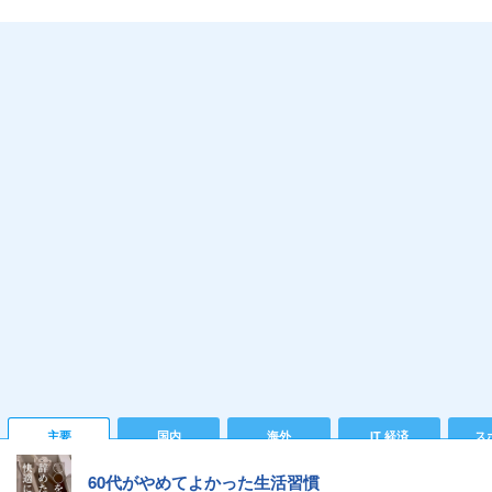
主要
国内
海外
IT 経済
ス
60代がやめてよかった生活習慣