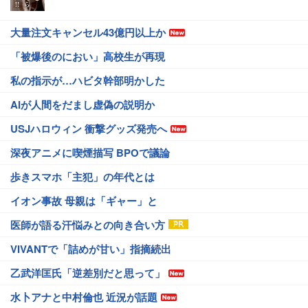
大量注文キャンセル43億円以上か
「被爆後のにおい」高校生が再現
私の指示が…ハビタ幹部明かした
AIが人間をだまし虚偽の説明か
USJハロウィン 衝撃グッズ発売へ
深夜アニメに喫煙描写 BPOで議論
歩きスマホ「主犯」の年代とは
イオン事故 母親は「ギャー」と
医師が語る汗悩みとの向き合い方
VIVANTで「詰めが甘い」指摘続出
乙武洋匡氏「逆差別だと思って」
水卜アナと中村倫也 近況が話題