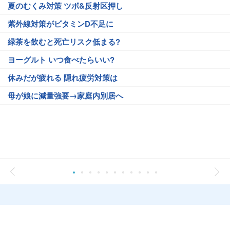
夏のむくみ対策 ツボ&反射区押し
紫外線対策がビタミンD不足に
緑茶を飲むと死亡リスク低まる?
ヨーグルト いつ食べたらいい?
休みだが疲れる 隠れ疲労対策は
母が娘に減量強要→家庭内別居へ