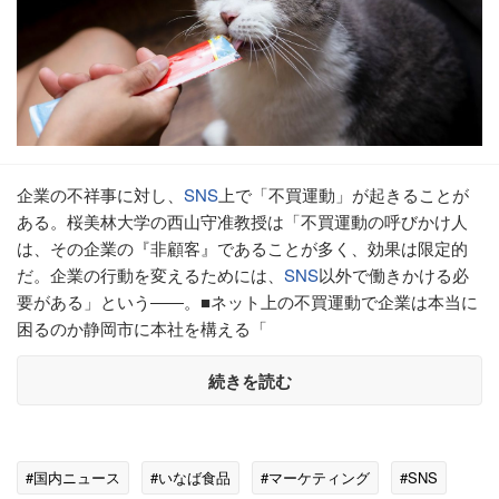
企業の不祥事に対し、
SNS
上で「不買運動」が起きることが
ある。桜美林大学の西山守准教授は「不買運動の呼びかけ人
は、その企業の『非顧客』であることが多く、効果は限定的
だ。企業の行動を変えるためには、
SNS
以外で働きかける必
要がある」という――。■ネット上の不買運動で企業は本当に
困るのか静岡市に本社を構える「
続きを読む
#国内ニュース
#いなば食品
#マーケティング
#SNS