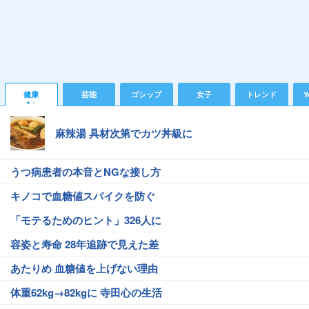
健康
芸能
ゴシップ
女子
トレンド
Y
麻辣湯 具材次第でカツ丼級に
うつ病患者の本音とNGな接し方
キノコで血糖値スパイクを防ぐ
「モテるためのヒント」326人に
容姿と寿命 28年追跡で見えた差
あたりめ 血糖値を上げない理由
体重62kg→82kgに 寺田心の生活