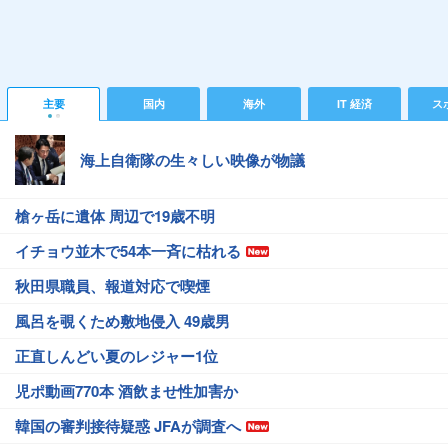
主要
国内
海外
IT 経済
ス
海上自衛隊の生々しい映像が物議
槍ヶ岳に遺体 周辺で19歳不明
イチョウ並木で54本一斉に枯れる
秋田県職員、報道対応で喫煙
風呂を覗くため敷地侵入 49歳男
正直しんどい夏のレジャー1位
児ポ動画770本 酒飲ませ性加害か
韓国の審判接待疑惑 JFAが調査へ