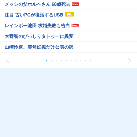
メッシの父ホルヘさん 68歳死去
注目 古いPCが復活するUSB
レインボー池田 求婚失敗も告白
大野智のびっしりタトゥーに異変
山崎怜奈、突然妊娠だけ公表の訳