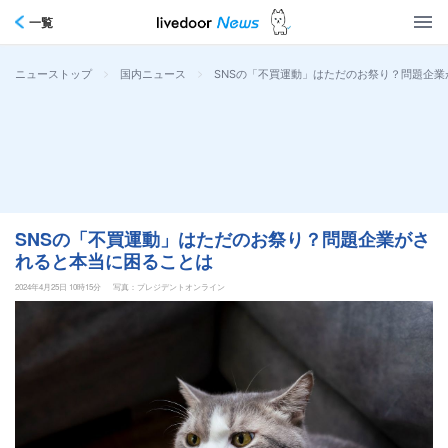
一覧
>
>
SNSの「不買運動」はただのお祭り？問題企
ニューストップ
国内ニュース
SNSの「不買運動」はただのお祭り？問題企業がさ
れると本当に困ることは
2024年4月25日 10時15分
写真：プレジデントオンライン