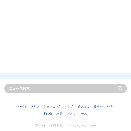
Peachy
ブログ
ショッピング
バンク
みんかぶ
みんかぶChoice
Kstyle
株探
プレスリリース
運営会社
利用規約
プライバシーポリシー