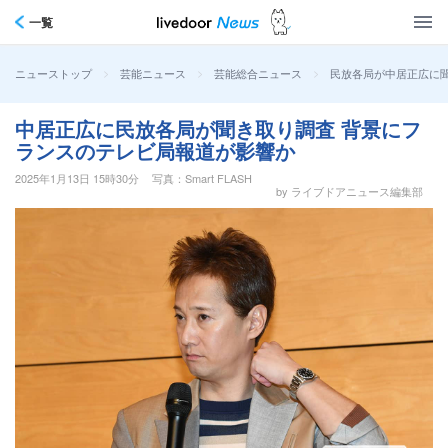
一覧
>
>
>
民放各局が中居正広に聞
ニューストップ
芸能ニュース
芸能総合ニュース
中居正広に民放各局が聞き取り調査 背景にフ
ランスのテレビ局報道が影響か
2025年1月13日 15時30分
写真：Smart FLASH
by ライブドアニュース編集部