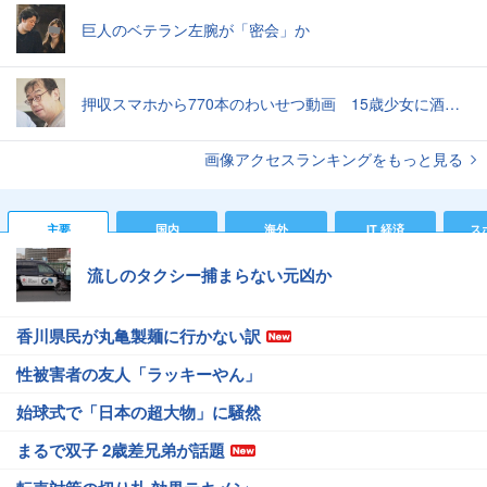
巨人のベテラン左腕が「密会」か
押収スマホから770本のわいせつ動画 15歳少女に酒と薬飲ませ性的暴行か 54歳男を再逮捕 「薬もありますよ」とSNSで誘い出し
画像アクセスランキングをもっと見る
主要
国内
海外
IT 経済
ス
流しのタクシー捕まらない元凶か
香川県民が丸亀製麺に行かない訳
性被害者の友人「ラッキーやん」
始球式で「日本の超大物」に騒然
まるで双子 2歳差兄弟が話題