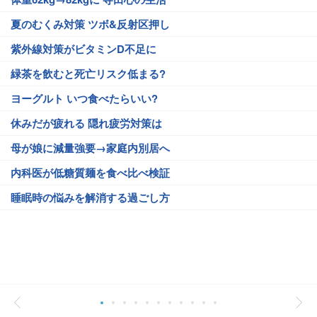
夏のむくみ対策 ツボ&反射区押し
紫外線対策がビタミンD不足に
緑茶を飲むと死亡リスク低まる?
ヨーグルト いつ食べたらいい?
休みだが疲れる 隠れ疲労対策は
母が娘に減量強要→家庭内別居へ
内科医が低糖質麺を食べ比べ検証
睡眠時の悩みを解消する過ごし方