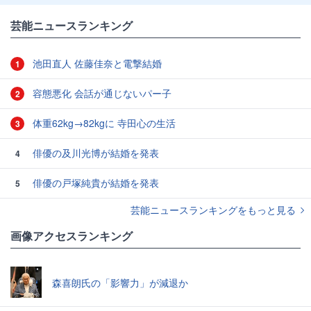
芸能ニュースランキング
池田直人 佐藤佳奈と電撃結婚
1
容態悪化 会話が通じないパー子
2
体重62kg→82kgに 寺田心の生活
3
俳優の及川光博が結婚を発表
4
俳優の戸塚純貴が結婚を発表
5
芸能ニュースランキングをもっと見る
画像アクセスランキング
森喜朗氏の「影響力」が減退か