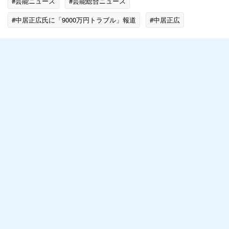
#芸能ニュース
#芸能総合ニュース
#中居正広氏に「9000万円トラブル」報道
#中居正広
#フランス
#ジャニー喜多川