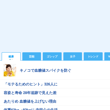
健康
芸能
ゴシップ
女子
トレンド
Y
キノコで血糖値スパイクを防ぐ
「モテるためのヒント」326人に
容姿と寿命 28年追跡で見えた差
あたりめ 血糖値を上げない理由
体重62kg→82kgに 寺田心の生活