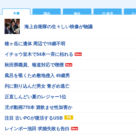
主要
国内
海外
IT 経済
ス
海上自衛隊の生々しい映像が物議
槍ヶ岳に遺体 周辺で19歳不明
イチョウ並木で54本一斉に枯れる
秋田県職員、報道対応で喫煙
風呂を覗くため敷地侵入 49歳男
列に割り込んだ男女 青ざめ逃亡
正直しんどい夏のレジャー1位
児ポ動画770本 酒飲ませ性加害か
注目 古いPCが復活するUSB
レインボー池田 求婚失敗も告白