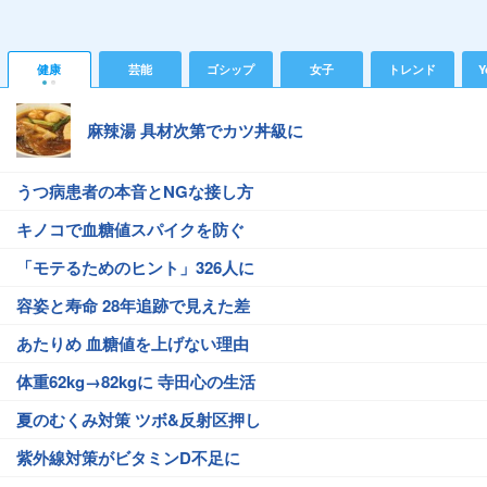
健康
芸能
ゴシップ
女子
トレンド
Y
麻辣湯 具材次第でカツ丼級に
うつ病患者の本音とNGな接し方
キノコで血糖値スパイクを防ぐ
「モテるためのヒント」326人に
容姿と寿命 28年追跡で見えた差
あたりめ 血糖値を上げない理由
体重62kg→82kgに 寺田心の生活
夏のむくみ対策 ツボ&反射区押し
紫外線対策がビタミンD不足に