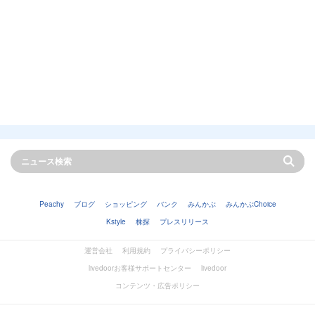
Peachy
ブログ
ショッピング
バンク
みんかぶ
みんかぶChoice
Kstyle
株探
プレスリリース
運営会社
利用規約
プライバシーポリシー
livedoorお客様サポートセンター
livedoor
コンテンツ・広告ポリシー