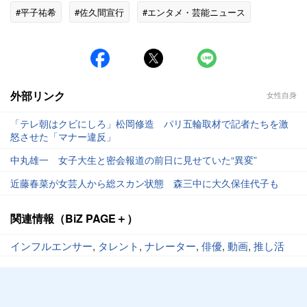
#平子祐希
#佐久間宣行
#エンタメ・芸能ニュース
#YouTube
外部リンク
女性自身
「テレ朝はクビにしろ」松岡修造 パリ五輪取材で記者たちを激
怒させた「マナー違反」
中丸雄一 女子大生と密会報道の前日に見せていた“異変”
近藤春菜が女芸人から総スカン状態 森三中に大久保佳代子も
関連情報（BiZ PAGE＋）
インフルエンサー
,
タレント
,
ナレーター
,
俳優
,
動画
,
推し活