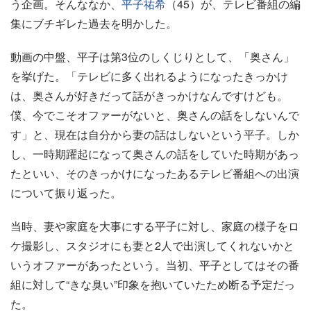
う企画。そんななか、
平子祐希
（45）が、テレビ番組の編
集にブチギレた過去を明かした。
動画の中盤、平子は第3位のしくじりとして、「奥さん」
を挙げた。「テレビに多く出れるようになったきっかけ
は、奥さんが好きだって話がきっかけなんですけども。
僕、今でこそオファーがないと、奥さんの話をしないんで
す」と、現在は自分から妻の話はしないという平子。しか
し、一時期躍起になって奥さんの話をしていた時期があっ
たといい、そのきっかけになったあるテレビ番組への出演
について振り返った。
当時、妻や家庭を大事にする平子に対し、家庭の様子をロ
ケ撮影し、スタジオにも妻と2人で出演してくれないかと
いうオファーがあったという。当初、平子としてはその番
組に対して“きな臭い”印象を抱いていたため断る予定だっ
た。