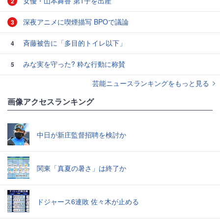
女優・山本舞香 第1子を出産
2
深夜アニメに喫煙描写 BPOで議論
3
斉藤被告に「多目的トイレ以下」
4
みな実を守った? 粋な行動に称賛
5
芸能ニュースランキングをもっと見る
画像アクセスランキング
中日が新庄監督招聘を検討か
関東「真夏の暑さ」は終了か
ドジャース6連敗 佐々木が止める