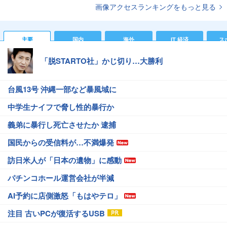
画像アクセスランキングをもっと見る
主要
国内
海外
IT 経済
ス
「脱STARTO社」かじ切り…大勝利
台風13号 沖縄一部など暴風域に
中学生ナイフで脅し性的暴行か
義弟に暴行し死亡させたか 逮捕
国民からの受信料が…不満爆発
訪日米人が「日本の遺物」に感動
パチンコホール運営会社が半減
AI予約に店側激怒「もはやテロ」
注目 古いPCが復活するUSB