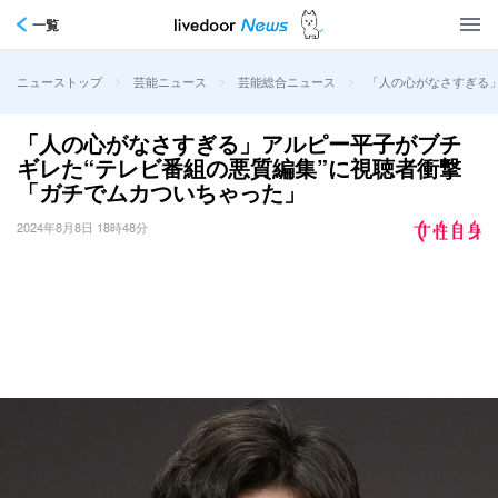
一覧
>
>
>
「人の心がなさすぎる
ニューストップ
芸能ニュース
芸能総合ニュース
「人の心がなさすぎる」アルピー平子がブチ
ギレた“テレビ番組の悪質編集”に視聴者衝撃
「ガチでムカついちゃった」
2024年8月8日 18時48分