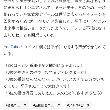
せっかく家族が協力してくれた撮影を、事実と異なるよう
に歪められオンエアされてしまった平子。そのため、一時
期行っていた家族愛アピールは世間に広がったイメージを
回復するために行っていたと告白した。平子にとってこの
出来事は相当ショックだったようで、「テレビ不信になり
ましたね」とも回想していた。
YouTube
のコメント欄では平子に同情する声が寄せられて
いる。
《3位は今だと番組側が大問題になるよね…》
《3位の奥さんのやつ ひでぇディレクターだ》
《3位の番組なんなんだろ……ちょっとガチでムカついち
ゃった。 平子さんまじで大好きです》
《3位の話は流石にありえん。人の心がなさすぎるだろ》
#芸能ニュース
#芸能総合ニュース
#アルコ&ピース