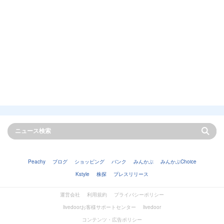
Peachy
ブログ
ショッピング
バンク
みんかぶ
みんかぶChoice
Kstyle
株探
プレスリリース
運営会社
利用規約
プライバシーポリシー
livedoorお客様サポートセンター
livedoor
コンテンツ・広告ポリシー