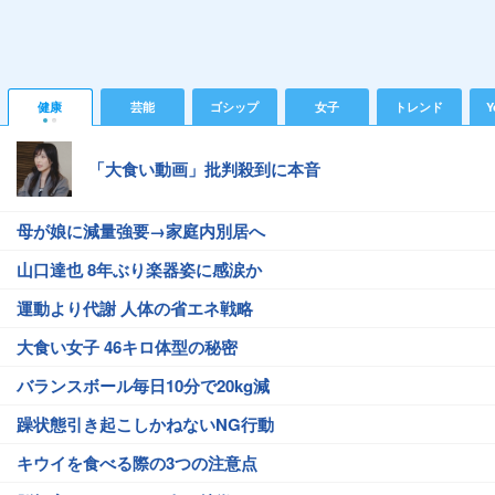
健康
芸能
ゴシップ
女子
トレンド
Y
「大食い動画」批判殺到に本音
母が娘に減量強要→家庭内別居へ
山口達也 8年ぶり楽器姿に感涙か
運動より代謝 人体の省エネ戦略
大食い女子 46キロ体型の秘密
バランスボール毎日10分で20kg減
躁状態引き起こしかねないNG行動
キウイを食べる際の3つの注意点