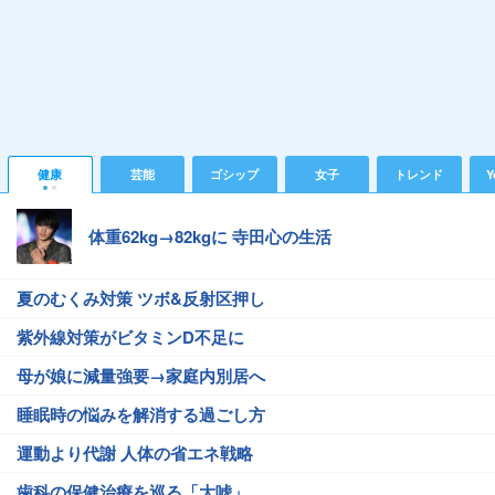
健康
芸能
ゴシップ
女子
トレンド
Y
体重62kg→82kgに 寺田心の生活
夏のむくみ対策 ツボ&反射区押し
紫外線対策がビタミンD不足に
母が娘に減量強要→家庭内別居へ
睡眠時の悩みを解消する過ごし方
運動より代謝 人体の省エネ戦略
歯科の保健治療を巡る「大嘘」