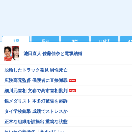
主要
国内
海外
IT 経済
ス
池田直人 佐藤佳奈と電撃結婚
脱輪したトラック発見 男性死亡
広陵高元監督 保護者に直接謝罪
細川元首相 文春で高市首相批判
銀メダリスト 本多灯被告を起訴
タイ学校銃撃 成績でストレスか
正常な組織を誤摘出 重篤な状態
れいわの新党名「覚えづらい」