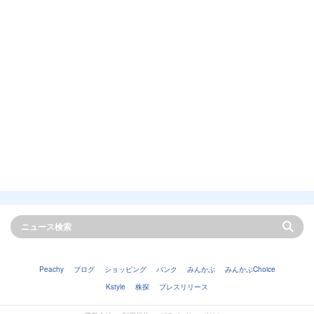
Peachy
ブログ
ショッピング
バンク
みんかぶ
みんかぶChoice
Kstyle
株探
プレスリリース