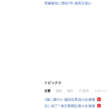
斉藤被告に懲役7年 無罪主張か
トピックス
主要
国内
海外
IT 経済
スポーツ
7歳に暴行か 施設従業員の女逮捕
夫に包丁? 毎日新聞記者の女逮捕