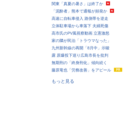
関東「真夏の暑さ」は終了か
「泥酔者」熊本で通報が頻発か
高速に自転車侵入 路側帯を逆走
立体駐車場から車落下 夫婦死傷
高市氏のPV風視察動画 立憲激怒
家の隣が民泊「トラウマなった」
九州新幹線の再開「8月中」示唆
露 原爆投下巡り広島市長を批判
無期刑の「終身刑化」傾向続く
藤原竜也「労務改善」をアピール
もっと見る