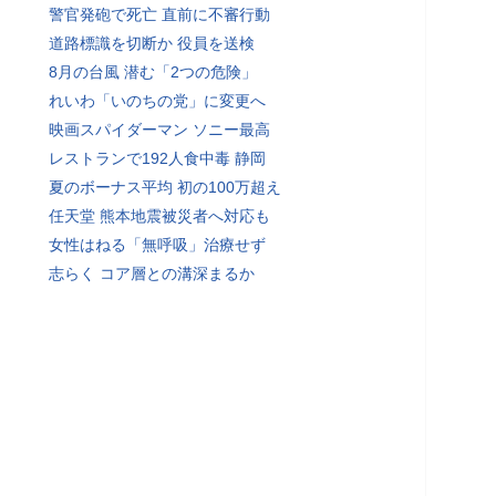
警官発砲で死亡 直前に不審行動
道路標識を切断か 役員を送検
8月の台風 潜む「2つの危険」
れいわ「いのちの党」に変更へ
映画スパイダーマン ソニー最高
レストランで192人食中毒 静岡
夏のボーナス平均 初の100万超え
任天堂 熊本地震被災者へ対応も
女性はねる「無呼吸」治療せず
志らく コア層との溝深まるか