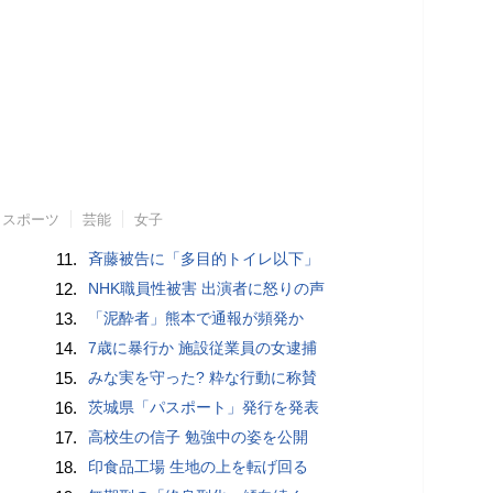
スポーツ
芸能
女子
11.
斉藤被告に「多目的トイレ以下」
12.
NHK職員性被害 出演者に怒りの声
13.
「泥酔者」熊本で通報が頻発か
14.
7歳に暴行か 施設従業員の女逮捕
15.
みな実を守った? 粋な行動に称賛
16.
茨城県「パスポート」発行を発表
17.
高校生の信子 勉強中の姿を公開
18.
印食品工場 生地の上を転げ回る