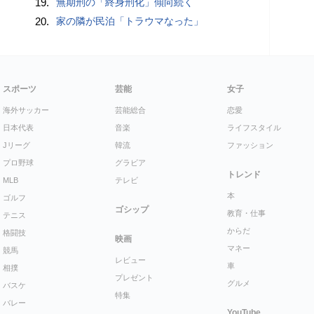
19.
無期刑の「終身刑化」傾向続く
20.
家の隣が民泊「トラウマなった」
スポーツ
芸能
女子
海外サッカー
芸能総合
恋愛
日本代表
音楽
ライフスタイル
Jリーグ
韓流
ファッション
プロ野球
グラビア
トレンド
MLB
テレビ
本
ゴルフ
ゴシップ
教育・仕事
テニス
からだ
格闘技
映画
マネー
競馬
レビュー
車
相撲
プレゼント
グルメ
バスケ
特集
バレー
YouTube