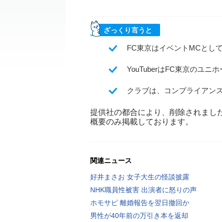
ざっくり言うと
FC東京はイベントMCとして
YouTuberはFC東京の
クラブは、コンプライアン
提供社の都合により、削除されまし
概要のみ掲載しております。
関連ニュース
好井まさお 女子大生の怪談披露
NHK職員性被害 出演者に怒りの声
ホモサピ 離婚報告を翌日撤回か
男性が40年前の万引き本を返却