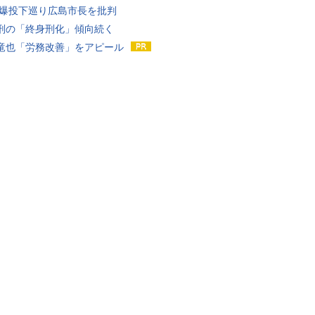
原爆投下巡り広島市長を批判
刑の「終身刑化」傾向続く
竜也「労務改善」をアピール