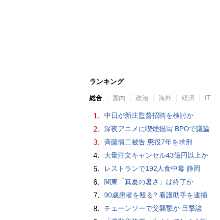
ランキング
総合
国内
政治
海外
経済
IT
1.
中日が新庄監督招聘を検討か
2.
深夜アニメに喫煙描写 BPOで議論
3.
斉藤慎二被告 懲役7年を求刑
4.
大量注文キャンセル43億円以上か
5.
レストランで192人食中毒 静岡
6.
関東「真夏の暑さ」は終了か
7.
90歳患者を殴る? 看護助手を逮捕
8.
チェーンソーで父襲撃か 目撃談