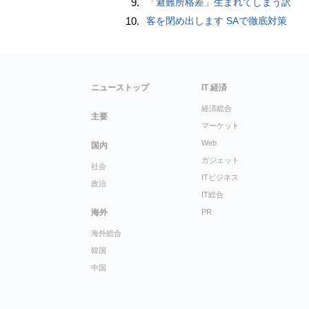
9.
「避難所格差」生まれてしまう訳
10.
客を閉め出します SAで徹底対策
ニューストップ
IT 経済
経済総合
主要
マーケット
Web
国内
ガジェット
社会
ITビジネス
政治
IT総合
海外
PR
海外総合
韓国
中国