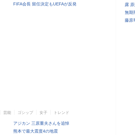
FIFA会長 留任決定もUEFAが反発
露 
無期
藤原
芸能
ゴシップ
女子
トレンド
アジカン 三原重夫さんを追悼
熊本で最大震度4の地震