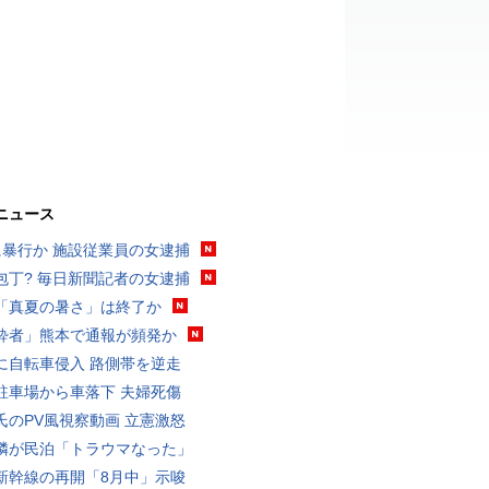
ニュース
に暴行か 施設従業員の女逮捕
包丁? 毎日新聞記者の女逮捕
「真夏の暑さ」は終了か
酔者」熊本で通報が頻発か
に自転車侵入 路側帯を逆走
駐車場から車落下 夫婦死傷
氏のPV風視察動画 立憲激怒
隣が民泊「トラウマなった」
新幹線の再開「8月中」示唆