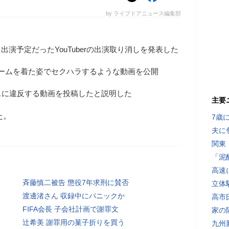
by ライブドアニュース編集部
出演予定だったYouTuberの出演取り消しを発表した
ユニホームを着た姿でセクハラするような動画を公開
スに違反する動画を投稿したと説明した
主要
た。
7歳
夫に
関東
「泥
高速
斉藤慎二被告 懲役7年求刑に賛否
立体
渡邊渚さん 収録中にパニックか
高市
FIFA会長 子会社計画で謝罪文
家の
辻希美 謝罪用の菓子折りを買う
九州