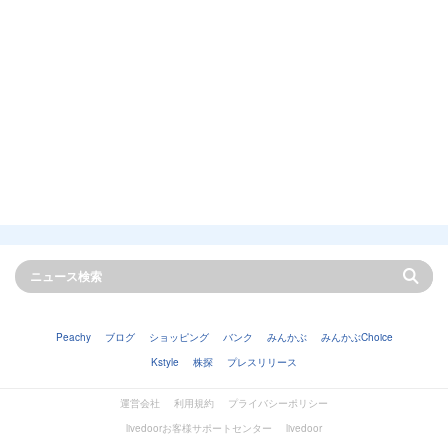
Peachy
ブログ
ショッピング
バンク
みんかぶ
みんかぶChoice
Kstyle
株探
プレスリリース
運営会社
利用規約
プライバシーポリシー
livedoorお客様サポートセンター
livedoor