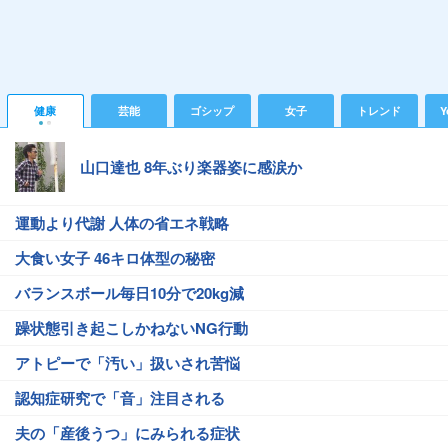
健康
芸能
ゴシップ
女子
トレンド
Y
山口達也 8年ぶり楽器姿に感涙か
運動より代謝 人体の省エネ戦略
大食い女子 46キロ体型の秘密
バランスボール毎日10分で20kg減
躁状態引き起こしかねないNG行動
アトピーで「汚い」扱いされ苦悩
認知症研究で「音」注目される
夫の「産後うつ」にみられる症状