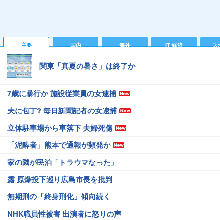
主要
国内
海外
IT 経済
ス
関東「真夏の暑さ」は終了か
7歳に暴行か 施設従業員の女逮捕
夫に包丁? 毎日新聞記者の女逮捕
立体駐車場から車落下 夫婦死傷
「泥酔者」熊本で通報が頻発か
家の隣が民泊「トラウマなった」
露 原爆投下巡り広島市長を批判
無期刑の「終身刑化」傾向続く
NHK職員性被害 出演者に怒りの声