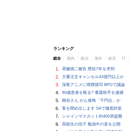
ランキング
総合
国内
政治
海外
経済
IT
1.
斉藤慎二被告 懲役7年を求刑
2.
大量注文キャンセル43億円以上か
3.
深夜アニメに喫煙描写 BPOで議論
4.
90歳患者を殴る? 看護助手を逮捕
5.
桐谷さん がん後悔「千円位」か
6.
客を閉め出します SAで徹底対策
7.
シャインマスカット約400房盗難
8.
高校生の信子 勉強中の姿を公開