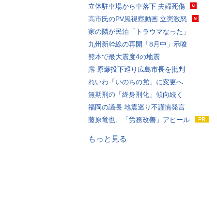
立体駐車場から車落下 夫婦死傷
高市氏のPV風視察動画 立憲激怒
家の隣が民泊「トラウマなった」
九州新幹線の再開「8月中」示唆
熊本で最大震度4の地震
露 原爆投下巡り広島市長を批判
れいわ「いのちの党」に変更へ
無期刑の「終身刑化」傾向続く
福岡の議長 地震巡り不謹慎発言
藤原竜也、「労務改善」アピール
もっと見る