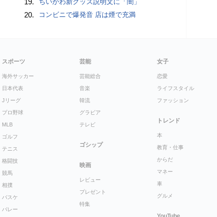
19.
ちいかわ新グッズ説明文に「闇」
20.
コンビニで爆発音 店は煙で充満
スポーツ
芸能
女子
海外サッカー
芸能総合
恋愛
日本代表
音楽
ライフスタイル
Jリーグ
韓流
ファッション
プロ野球
グラビア
トレンド
MLB
テレビ
本
ゴルフ
ゴシップ
教育・仕事
テニス
からだ
格闘技
映画
マネー
競馬
レビュー
車
相撲
プレゼント
グルメ
バスケ
特集
バレー
YouTube