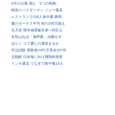
8月の台風 潜む「2つの危険」
映画スパイダーマン ソニー最高
レストランで192人食中毒 静岡
夏のボーナス平均 初の100万超え
任天堂 熊本地震被災者へ対応も
女性はねる「無呼吸」治療せず
志らく コア層との溝深まるか
司法試験 受験者のPC不具合247件
北朝鮮 日本海に向け飛翔体発射
ドンキ露店 うなぎで食中毒14人