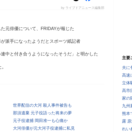
by ライブドアニュース編集部
た元俳優について、FRIDAYが報じた
形が派手になったようだとスポーツ紙記者
い連中と付き合うようになったそうだ」と明かした
主要
た。
夫に
高速
立体
高市
家の
世界配信の大河 殺人事件被告も
九州
那須遺棄 元子役語った将来の夢
熊本
元子役逮捕 岡田准一も心痛か
露 
大河俳優が元大河子役逮捕に私見
れい