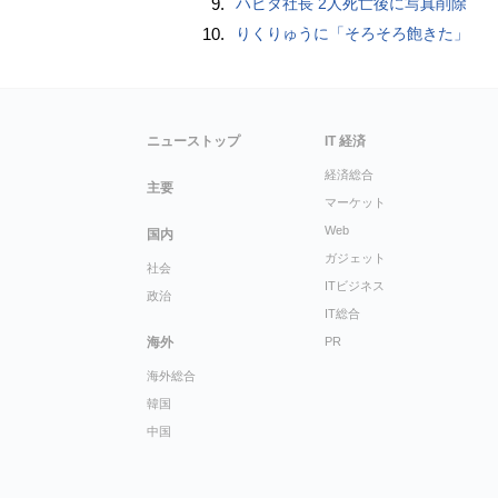
9.
ハビタ社長 2人死亡後に写真削除
10.
りくりゅうに「そろそろ飽きた」
ニューストップ
IT 経済
経済総合
主要
マーケット
Web
国内
ガジェット
社会
ITビジネス
政治
IT総合
海外
PR
海外総合
韓国
中国