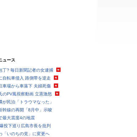
ニュース
包丁? 毎日新聞記者の女逮捕
に自転車侵入 路側帯を逆走
駐車場から車落下 夫婦死傷
氏のPV風視察動画 立憲激怒
隣が民泊「トラウマなった」
新幹線の再開「8月中」示唆
で最大震度4の地震
原爆投下巡り広島市長を批判
わ「いのちの党」に変更へ