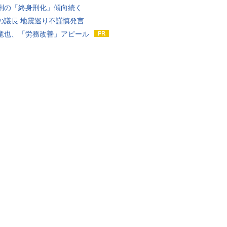
刑の「終身刑化」傾向続く
の議長 地震巡り不謹慎発言
竜也、「労務改善」アピール