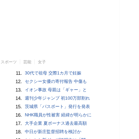
スポーツ
芸能
女子
11.
30代で祖母 交際1カ月で妊娠
12.
セクシー女優の寄付報告 中傷も
13.
イオン事故 母親は「ギャー」と
14.
週刊少年ジャンプ 初100万部割れ
15.
茨城県「パスポート」発行を発表
16.
NHK職員が性被害 経緯が明らかに
17.
大手企業 夏ボーナス過去最高額
18.
中日が新庄監督招聘を検討か