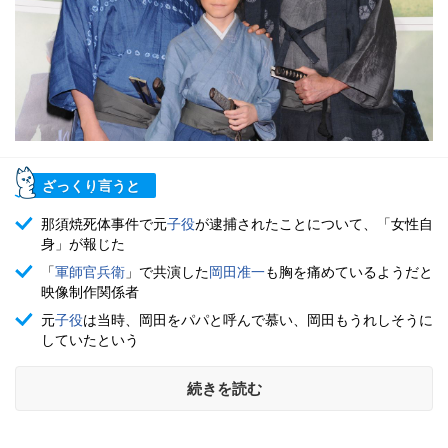
ざっくり言うと
那須焼死体事件で元
子役
が逮捕されたことについて、「女性自
身」が報じた
「
軍師官兵衛
」で共演した
岡田准一
も胸を痛めているようだと
映像制作関係者
元
子役
は当時、岡田をパパと呼んで慕い、岡田もうれしそうに
していたという
続きを読む