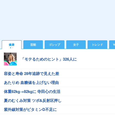
健康
芸能
ゴシップ
女子
トレンド
Y
「モテるためのヒント」326人に
容姿と寿命 28年追跡で見えた差
あたりめ 血糖値を上げない理由
体重62kg→82kgに 寺田心の生活
夏のむくみ対策 ツボ&反射区押し
紫外線対策がビタミンD不足に