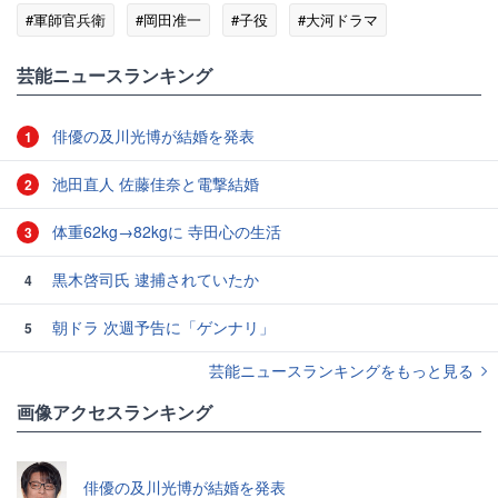
#軍師官兵衛
#岡田准一
#子役
#大河ドラマ
芸能ニュースランキング
俳優の及川光博が結婚を発表
1
池田直人 佐藤佳奈と電撃結婚
2
体重62kg→82kgに 寺田心の生活
3
黒木啓司氏 逮捕されていたか
4
朝ドラ 次週予告に「ゲンナリ」
5
芸能ニュースランキングをもっと見る
画像アクセスランキング
俳優の及川光博が結婚を発表