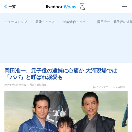
一覧
>
>
>
岡田准一、元子役の逮
ニューストップ
芸能ニュース
芸能総合ニュース
岡田准一、元子役の逮捕に心痛か 大河現場では
「パパ」と呼ばれ溺愛も
2024年5月7日 6時0分
写真：女性自身
by ライブドアニュース編集部