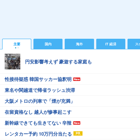
主要
国内
海外
IT 経済
ス
円安影響考えず 豪遊する家庭も
性接待疑惑 韓国サッカー協釈明
東名や関越道で帰省ラッシュ渋滞
大阪メトロの列車で「煙が充満」
在留資格なし 越人が惨事起こす
新幹線できても生きてない 辛辣
レンタカー予約 10万円分当たる